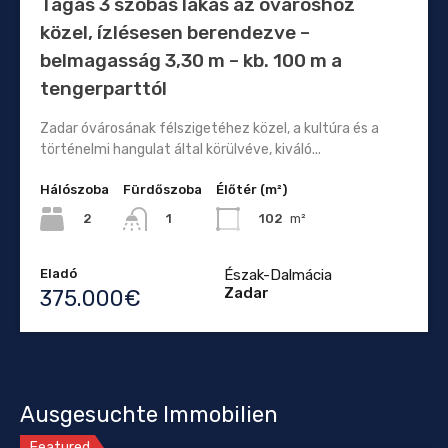
Tágas 3 szobás lakás az óvároshoz
közel, ízlésesen berendezve –
belmagasság 3,30 m – kb. 100 m a
tengerparttól
Zadar óvárosának félszigetéhez közel, a kultúra és a
történelmi hangulat által körülvéve, kiváló...
Hálószoba
Fürdőszoba
Élőtér (m²)
2
102
m²
1
Eladó
Észak-Dalmácia
Zadar
375.000€
Ausgesuchte Immobilien
Featured