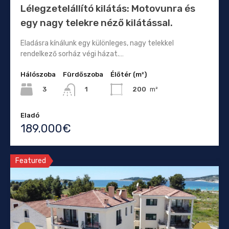
Lélegzetelállító kilátás: Motovunra és
egy nagy telekre néző kilátással.
Eladásra kínálunk egy különleges, nagy telekkel
rendelkező sorház végi házat.…
Hálószoba
Fürdőszoba
Élőtér (m²)
3
200
m²
1
Eladó
189.000€
Featured