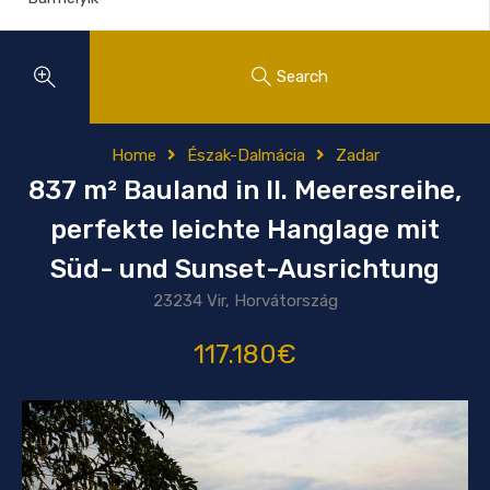
Search
Home
Észak-Dalmácia
Zadar
837 m² Bauland in II. Meeresreihe,
perfekte leichte Hanglage mit
Süd- und Sunset-Ausrichtung
23234 Vir, Horvátország
117.180€