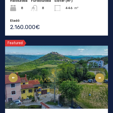
Hálószoba
Fürdőszoba
Élőtér (m²)
8
446
m²
8
Eladó
2.160.000€
Featured