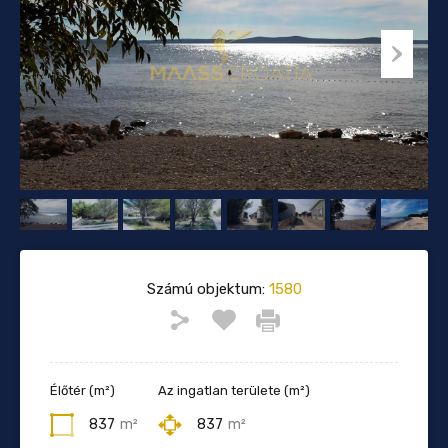
Számú objektum:
1580
Élőtér (m²)
Az ingatlan területe (m²)
837
m²
837
m²