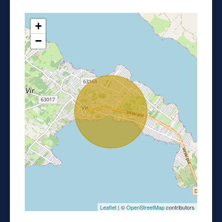
+
−
Leaflet
| ©
OpenStreetMap
contributors