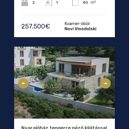
m²
2
80
1
Kvarner-öböl
257.500€
Novi Vinodolski
Nyaralóház tengerre néző kilátással