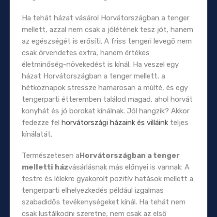
Ha tehát házat vásárol Horvátországban a tenger
mellett, azzal nem csak a jólétének tesz jót, hanem
az egészségét is erősíti. A friss tengeri levegő nem
csak örvendetes extra, hanem értékes
életminőség-növekedést is kínál. Ha veszel egy
házat Horvátországban a tenger mellett, a
hétköznapok stressze hamarosan a múlté, és egy
tengerparti étteremben találod magad, ahol horvát
konyhát és jó borokat kínálnak. Jól hangzik? Akkor
fedezze fel
horvátországi házaink és villáink
teljes
kínálatát.
Természetesen a
Horvátországban a tenger
melletti ház
vásárlásnak más előnyei is vannak: A
testre és lélekre gyakorolt ​​pozitív hatások mellett a
tengerparti elhelyezkedés például izgalmas
szabadidős tevékenységeket kínál. Ha tehát nem
csak lustálkodni szeretne, nem csak az első