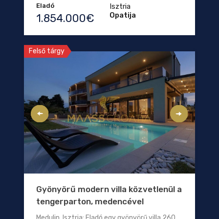
Eladó
Isztria
Opatija
1.854.000€
Felső tárgy
Gyönyörű modern villa közvetlenül a
tengerparton, medencével
Medulin, Isztria: Eladó egy gyönyörű villa 260