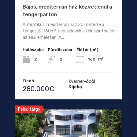
Bájos, mediterrán ház közvetlenül a
tengerparton
Autentikus, mediterrán ház 20 méterre a
tengertől. 160m² terjeszkedik a földszinten és
az első emeleten. A...
Hálószoba
Fürdőszoba
Élőtér (m²)
m²
2
160
2
Eladó
Kvarner-öböl
Rijeka
280.000€
Felső tárgy