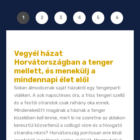
1
2
3
4
5
6
Vegyél házat
Horvátországban a tenger
mellett, és menekülj a
mindennapi élet elől
Sokan álmodoznak saját házukról egy tengerparti
vidéken. A sok napsütéses óra, a friss tengeri szellő
és a festői strandok csak néhány oka ennek.
Mindenekelőtt magának a háznak a tenger
közelében kell lennie, mert ki ne szeretne az ablakon
keresztül közvetlenül a csillogó vízre és a hívogató
strandra nézni? Horvátország pontosan erre kínál