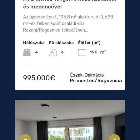
és medencével
Az újonnan épült, 195,8 m² alapterületű, 698
m²-es telken épült családi villa
Razanj/Rogoznica településen...
Hálószoba
Fürdőszoba
Élőtér (m²)
m²
4
196
4
Észak-Dalmácia
995.000€
Primosten/Rogoznica