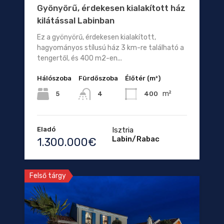
Gyönyörű, érdekesen kialakított ház
kilátással Labinban
Ez a gyönyörű, érdekesen kialakított,
hagyományos stílusú ház 3 km-re található a
tengertől, és 400 m2-en...
Hálószoba
Fürdőszoba
Élőtér (m²)
m²
5
400
4
Eladó
Isztria
Labin/Rabac
1.300.000€
Felső tárgy