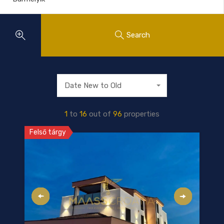
Search
Date New to Old
1
to
16
out of
96
properties
Felső tárgy