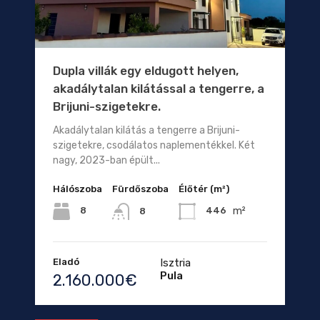
Dupla villák egy eldugott helyen,
akadálytalan kilátással a tengerre, a
Brijuni-szigetekre.
Akadálytalan kilátás a tengerre a Brijuni-
szigetekre, csodálatos naplementékkel. Két
nagy, 2023-ban épült...
Hálószoba
Fürdőszoba
Élőtér (m²)
m²
8
446
8
Eladó
Isztria
Pula
2.160.000€