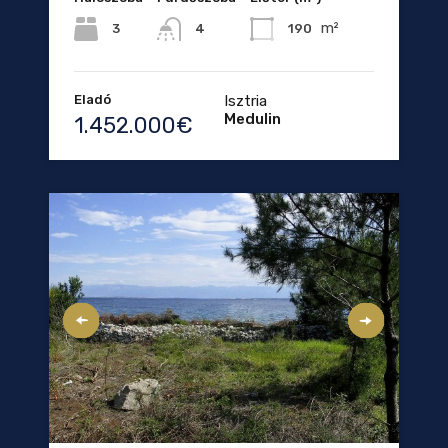
m²
3
190
4
Eladó
Isztria
Medulin
1.452.000€