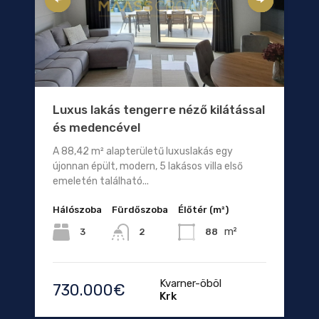
Luxus lakás tengerre néző kilátással
és medencével
A 88,42 m² alapterületű luxuslakás egy
újonnan épült, modern, 5 lakásos villa első
emeletén található...
Hálószoba
Fürdőszoba
Élőtér (m²)
m²
3
88
2
Kvarner-öböl
730.000€
Krk