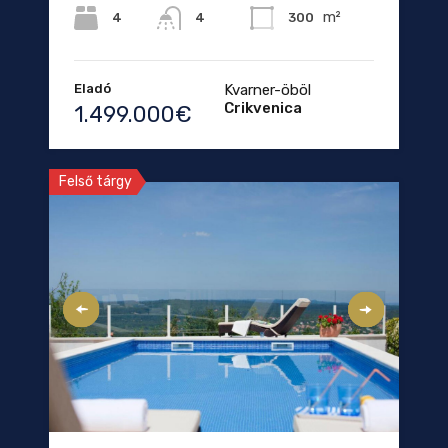
m²
4
300
4
Eladó
Kvarner-öböl
Crikvenica
1.499.000€
Felső tárgy