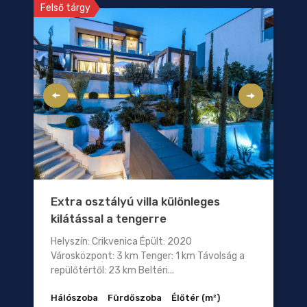
Felső tárgy
Extra osztályú villa különleges
kilátással a tengerre
Helyszín: Crikvenica Épült: 2020
Városközpont: 3 km Tenger: 1 km Távolság a
repülőtértől: 23 km Beltéri...
Hálószoba
Fürdőszoba
Élőtér (m²)