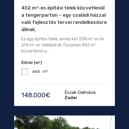
452 m²-es építési telek közvetlenül
a tengerparton – egy családi házzal
való fejlesztés tervei rendelkezésre
állnak.
Ez egy építési telek, amely két 238 m²-es és
214 m²-es telekből áll. Összesen 452 m²
közvetlenül a...
Élőtér (m²)
m²
600
Észak-Dalmácia
148.000€
Zadar