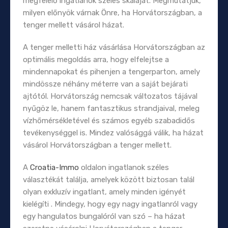
megfelelő ingatlanok széles skáláját. Megmutatjuk,
milyen előnyök várnak Önre, ha Horvátországban, a
tenger mellett vásárol házat.
A tenger melletti ház vásárlása Horvátországban az
optimális megoldás arra, hogy elfelejtse a
mindennapokat és pihenjen a tengerparton, amely
mindössze néhány méterre van a saját bejárati
ajtótól. Horvátország nemcsak változatos tájával
nyűgöz le, hanem fantasztikus strandjaival, meleg
vízhőmérsékletével és számos egyéb szabadidős
tevékenységgel is. Mindez valósággá válik, ha házat
vásárol Horvátországban a tenger mellett.
A
Croatia-Immo
oldalon ingatlanok széles
választékát találja, amelyek között biztosan talál
olyan exkluzív ingatlant, amely minden igényét
kielégíti . Mindegy, hogy egy nagy ingatlanról vagy
egy hangulatos bungalóról van szó – ha házat