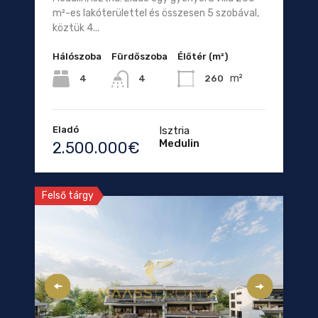
m²-es lakóterülettel és összesen 5 szobával,
köztük 4...
Hálószoba
Fürdőszoba
Élőtér (m²)
m²
4
260
4
Eladó
Isztria
Medulin
2.500.000€
Felső tárgy