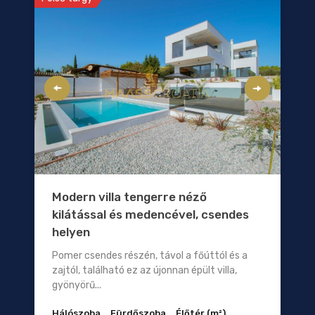
Modern villa tengerre néző
kilátással és medencével, csendes
helyen
Pomer csendes részén, távol a főúttól és a
zajtól, található ez az újonnan épült villa,
gyönyörű...
Hálószoba
Fürdőszoba
Élőtér (m²)