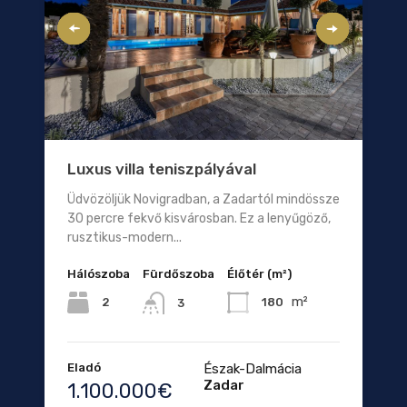
Luxus villa teniszpályával
Üdvözöljük Novigradban, a Zadartól mindössze
30 percre fekvő kisvárosban. Ez a lenyűgöző,
rusztikus-modern...
Hálószoba
Fürdőszoba
Élőtér (m²)
m²
2
180
3
Eladó
Észak-Dalmácia
Zadar
1.100.000€