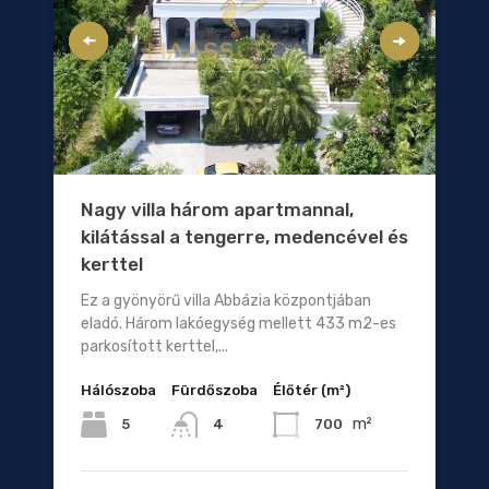
Nagy villa három apartmannal,
kilátással a tengerre, medencével és
kerttel
Ez a gyönyörű villa Abbázia központjában
eladó. Három lakóegység mellett 433 m2-es
parkosított kerttel,...
Hálószoba
Fürdőszoba
Élőtér (m²)
m²
5
700
4