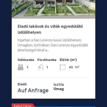
Eladó lakások és villák egyedülálló
üdülőhelyen
Ingatlan a San Lorenzo luxus üdülőhelyen,
Umagban, Isztriában: San Lorenzo egyedülálló
lehetőséget kínál a...
Hálószoba
Fürdőszoba
Élőtér (m²)
m²
1
45
1
Eladó
Isztria
Umag
Auf Anfrage
Felső tárgy