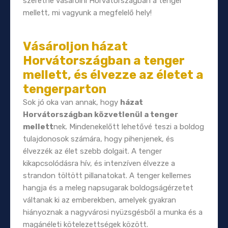
szeretne vásárolni Horvátországban a tenger
mellett, mi vagyunk a megfelelő hely!
Vásároljon házat
Horvátországban a tenger
mellett, és élvezze az életet a
tengerparton
Sok jó oka van annak, hogy
házat
Horvátországban közvetlenül a tenger
mellett
nek. Mindenekelőtt lehetővé teszi a boldog
tulajdonosok számára, hogy pihenjenek, és
élvezzék az élet szebb dolgait. A tenger
kikapcsolódásra hív, és intenzíven élvezze a
strandon töltött pillanatokat. A tenger kellemes
hangja és a meleg napsugarak boldogságérzetet
váltanak ki az emberekben, amelyek gyakran
hiányoznak a nagyvárosi nyüzsgésből a munka és a
magánéleti kötelezettségek között.