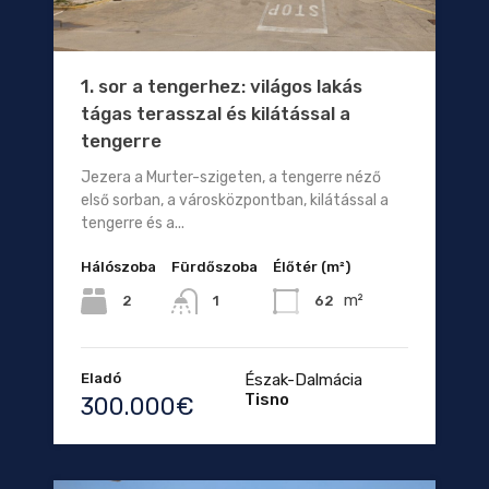
1. sor a tengerhez: világos lakás
tágas terasszal és kilátással a
tengerre
Jezera a Murter-szigeten, a tengerre néző
első sorban, a városközpontban, kilátással a
tengerre és a...
Hálószoba
Fürdőszoba
Élőtér (m²)
m²
2
62
1
Eladó
Észak-Dalmácia
Tisno
300.000€