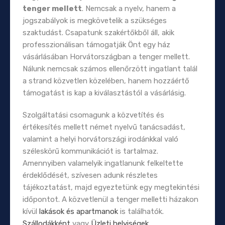
tenger mellett
. Nemcsak a nyelv, hanem a
jogszabályok is megkövetelik a szükséges
szaktudást. Csapatunk szakértőkből áll, akik
professzionálisan támogatják Önt egy ház
vásárlásában Horvátországban a tenger mellett.
Nálunk nemcsak számos ellenőrzött ingatlant talál
a strand közvetlen közelében, hanem hozzáértő
támogatást is kap a kiválasztástól a vásárlásig.
Szolgáltatási csomagunk a közvetítés és
értékesítés mellett német nyelvű tanácsadást,
valamint a helyi horvátországi irodánkkal való
széleskörű kommunikációt is tartalmaz.
Amennyiben valamelyik ingatlanunk felkeltette
érdeklődését, szívesen adunk részletes
tájékoztatást, majd egyeztetünk egy megtekintési
időpontot. A közvetlenül a tenger melletti házakon
kívül
lakások és apartmanok
is találhatók.
Szállodákként
vagy
Üzleti helyiségek