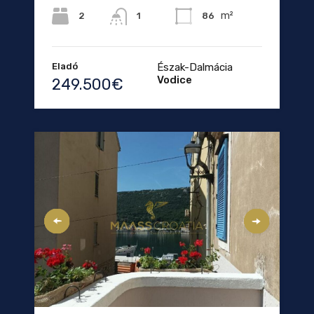
m²
2
86
1
Eladó
Észak-Dalmácia
Vodice
249.500€