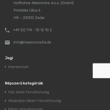
Hoffrohne Nekretnine d.o.o. (GmbH)
Privlačka Ulica 6
HR – 23000 Zadar
+49 (0) 174 - 10 12 10 2
info@maasscroatia.de
Jogi
Impresszum
Népszerű kategóriák
Ház eladó Horvátország
Vásároljon lakást Horvátország
Kőház Horvátország