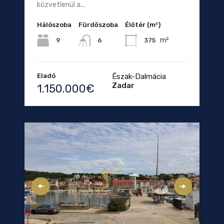
közvetlenül a...
Hálószoba
Fürdőszoba
Élőtér (m²)
m²
9
375
6
Eladó
Észak-Dalmácia
Zadar
1.150.000€