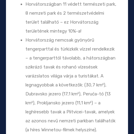
Horvátországban 11 védett természeti park,
8 nemzeti park és 2 természetvédelmi
terület található – ez Horvátország
területének mintegy 10%-a!
Horvátország nemcsak gyönyörű
tengerparttal és türkizkék vízzel rendelkezik
– a tengerparttól távolabb, a hátországban
szikrázó tavak és rohanó vízesések
varázslatos világa várja a turistákat. A
legnagyobbak a következők: (30,7 km²),
Dubravsko jezero (17,1 km²), Peruća-tó (13
km²), Prokljansko jezero (11,1 km²) – a
leghíresebb tavak a Plitvicei-tavak, amelyek
az azonos nevű nemzeti parkban találhatók
(a híres Winnetou-filmek helyszíne).