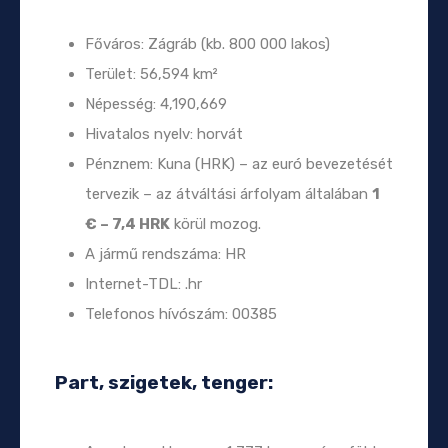
Főváros: Zágráb (kb. 800 000 lakos)
Terület: 56,594 km²
Népesség: 4,190,669
Hivatalos nyelv: horvát
Pénznem: Kuna (HRK) – az euró bevezetését
tervezik – az átváltási árfolyam általában
1
€ – 7,4 HRK
körül mozog.
A jármű rendszáma: HR
Internet-TDL: .hr
Telefonos hívószám: 00385
Part, szigetek, tenger: