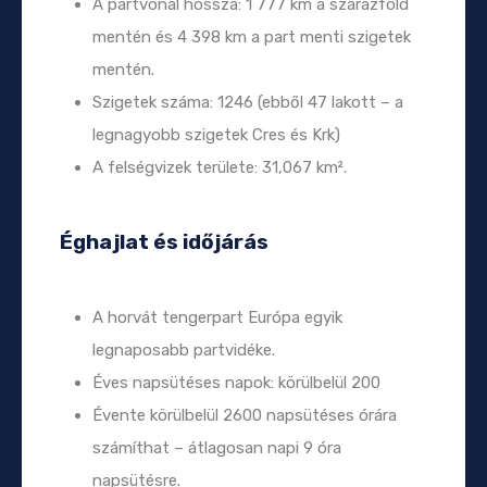
A partvonal hossza: 1 777 km a szárazföld
mentén és 4 398 km a part menti szigetek
mentén.
Szigetek száma: 1246 (ebből 47 lakott – a
legnagyobb szigetek Cres és Krk)
A felségvizek területe: 31,067 km².
Éghajlat és időjárás
A horvát tengerpart Európa egyik
legnaposabb partvidéke.
Éves napsütéses napok: körülbelül 200
Évente körülbelül 2600 napsütéses órára
számíthat – átlagosan napi 9 óra
napsütésre.