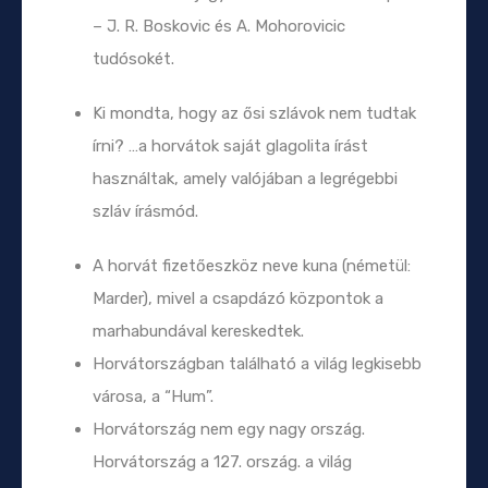
– J. R. Boskovic és A. Mohorovicic
tudósokét.
Ki mondta, hogy az ősi szlávok nem tudtak
írni? …a horvátok saját glagolita írást
használtak, amely valójában a legrégebbi
szláv írásmód.
A horvát fizetőeszköz neve kuna (németül:
Marder), mivel a csapdázó központok a
marhabundával kereskedtek.
Horvátországban található a világ legkisebb
városa, a “Hum”.
Horvátország nem egy nagy ország.
Horvátország a 127. ország. a világ