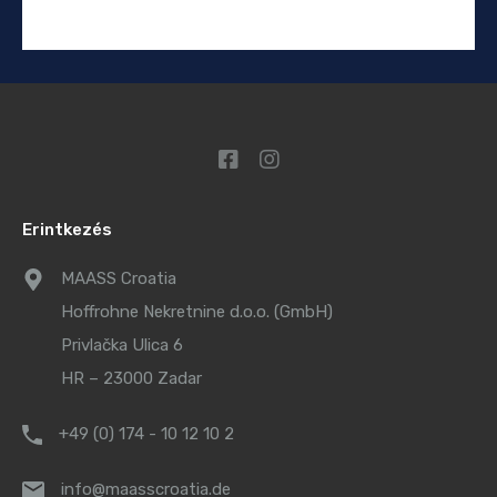
Erintkezés
MAASS Croatia
Hoffrohne Nekretnine d.o.o. (GmbH)
Privlačka Ulica 6
HR – 23000 Zadar
+49 (0) 174 - 10 12 10 2
info@maasscroatia.de