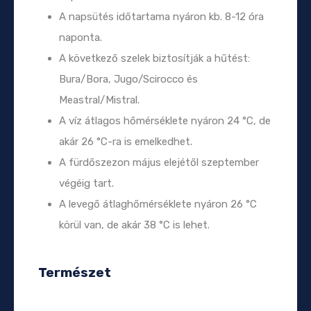
A napsütés időtartama nyáron kb. 8-12 óra
naponta.
A következő szelek biztosítják a hűtést:
Bura/Bora, Jugo/Scirocco és
Meastral/Mistral.
A víz átlagos hőmérséklete nyáron 24 °C, de
akár 26 °C-ra is emelkedhet.
A fürdőszezon május elejétől szeptember
végéig tart.
A levegő átlaghőmérséklete nyáron 26 °C
körül van, de akár 38 °C is lehet.
Természet