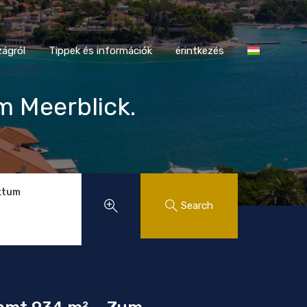
tországról
Tippek és információk
érintkezés
ágról
Tippek és információk
érintkezés
m Meerblick.
ktum
Search