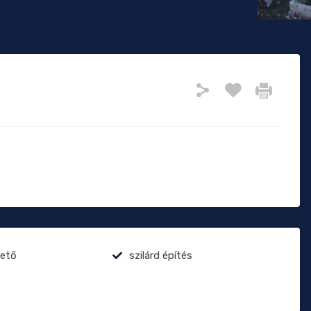
tető
szilárd építés