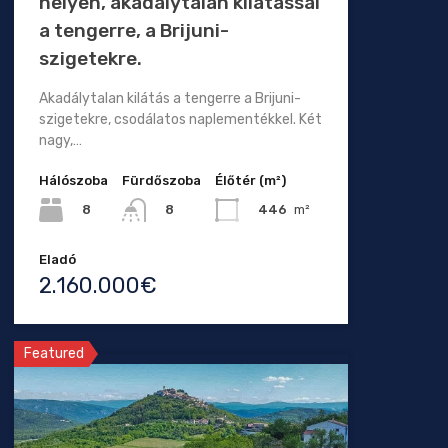
helyen, akadálytalan kilátással
a tengerre, a Brijuni-
szigetekre.
Akadálytalan kilátás a tengerre a Brijuni-
szigetekre, csodálatos naplementékkel. Két
nagy,…
Hálószoba
Fürdőszoba
Élőtér (m²)
8
446
m²
8
Eladó
2.160.000€
Featured