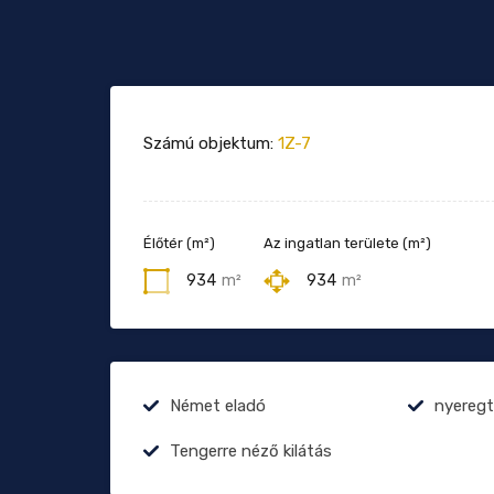
Számú objektum:
1Z-7
Élőtér (m²)
Az ingatlan területe (m²)
934
m²
934
m²
Német eladó
nyereg
Tengerre néző kilátás