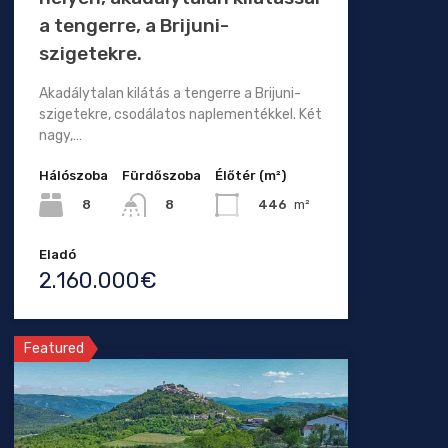
a tengerre, a Brijuni-
szigetekre.
Akadálytalan kilátás a tengerre a Brijuni-
szigetekre, csodálatos naplementékkel. Két
nagy,…
Hálószoba
Fürdőszoba
Élőtér (m²)
8
446
m²
8
Eladó
2.160.000€
Featured