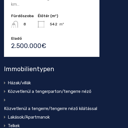
km…
Fürdőszoba
Élőtér (m²)
542
m²
8
Eladó
2.500.000€
Immobilientypen
Házak/villák
Közvetlenül a tengerparton/tengerre néző
Közvetlenül a tengerre/tengerre néző kilátással
Lakások/Apartmanok
Telkek