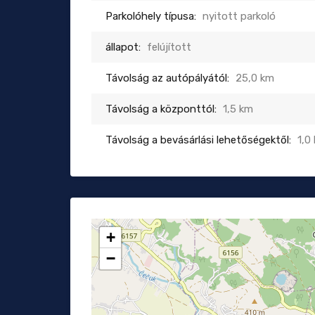
Parkolóhely típusa:
nyitott parkoló
állapot:
felújított
Távolság az autópályától:
25,0 km
Távolság a központtól:
1,5 km
Távolság a bevásárlási lehetőségektől:
1,0
+
−