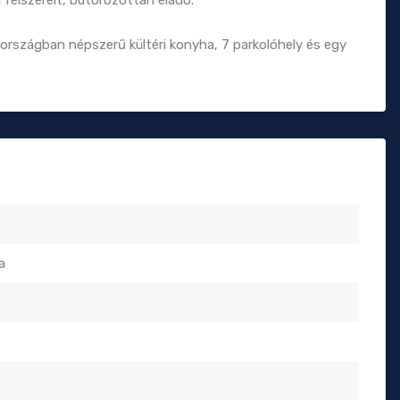
 felszerelt, bútorozottan eladó.
tországban népszerű kültéri konyha, 7 parkolóhely és egy
a