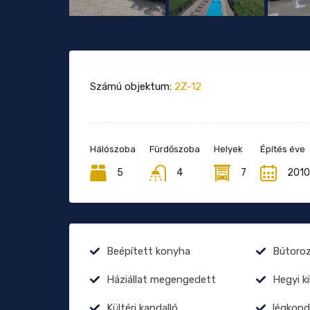
Számú objektum:
2Z-12
Hálószoba
Fürdőszoba
Helyek
Építés éve
5
4
7
2010
Beépített konyha
Bútoro
Háziállat megengedett
Hegyi ki
Kültéri kandalló
légkond