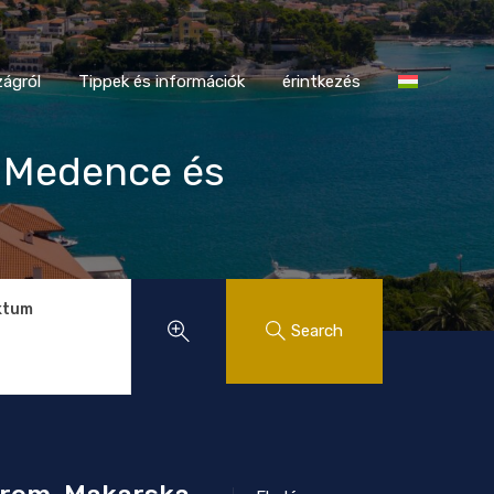
tországról
Tippek és információk
érintkezés
ágról
Tippek és információk
érintkezés
! Medence és
ktum
Search