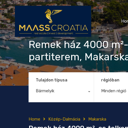
Ho
Remek ház 4000 m²-e
partiterem, Makarsk
Tulajdon típusa
régióban
Bármelyik
Minden régió
Home
Közép-Dalmácia
Makarska