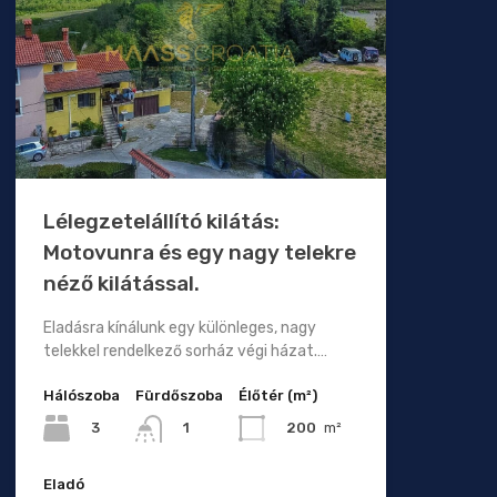
Lélegzetelállító kilátás:
Motovunra és egy nagy telekre
néző kilátással.
Eladásra kínálunk egy különleges, nagy
telekkel rendelkező sorház végi házat.…
Hálószoba
Fürdőszoba
Élőtér (m²)
3
200
m²
1
Eladó