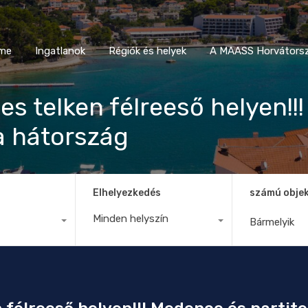
Home
Ingatlanok
Régiók és helyek
A MAASS Horvá
me
Ingatlanok
Régiók és helyek
A MAASS Horvátorsz
s telken félreeső helyen!!
a hátország
Elhelyezkedés
számú obje
Minden helyszín