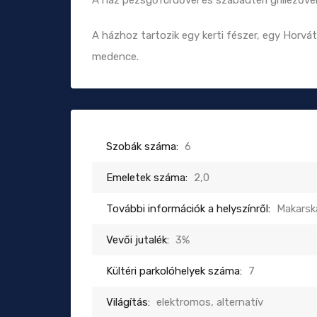
A ház pezsgőfürdővel és szabadtéri grillezővel
A házhoz tartozik egy kerti fészer, egy Horvá
medence.
Szobák száma:
6
Emeletek száma:
2,0
További információk a helyszínről:
Makarsk
Vevői jutalék:
3%
Kültéri parkolóhelyek száma:
7
Világítás:
elektromos, alternatív