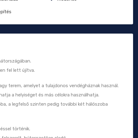
építés
 hátországában.
 fel lett újítva.
 nagy terem, amelyet a tulajdonos vendégháznak használ.
atja a helyiséget és más célokra használhatja.
ba, a legfelső szinten pedig további két hálószoba
ssel történik.