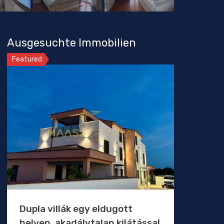
Ausgesuchte Immobilien
Featured
Dupla villák egy eldugott
helyen, akadálytalan kilátással