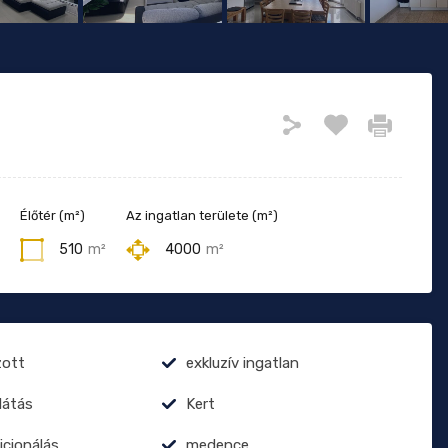
Élőtér (m²)
Az ingatlan területe (m²)
510
m²
4000
m²
zott
exkluzív ingatlan
látás
Kert
icionálás
medence