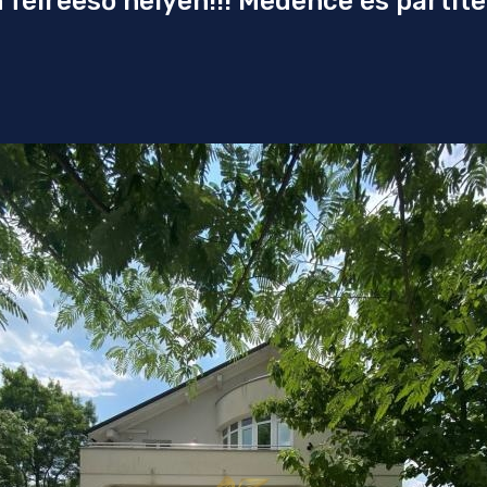
félreeső helyen!!! Medence és partit