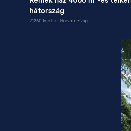
Remek ház 4000 m²-es telken 
hátország
21260 Imotski, Horvátország