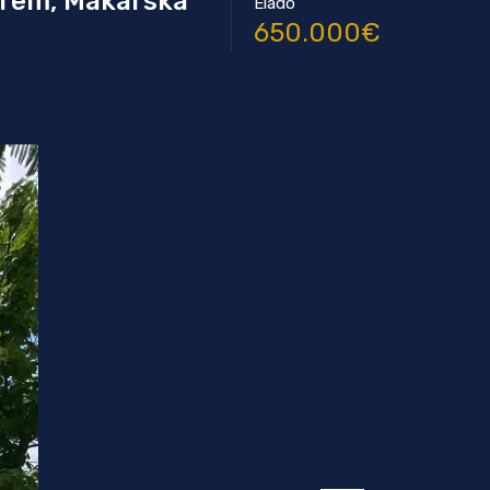
erem, Makarska
Eladó
650.000€