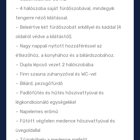
– 4 hálószoba saját fürdőszobával, mindegyik
tengerre néző kilátással.
– Beleértve két fürdőszobát erkéllyel és káddal (4
oldalról védve a kilátástól).
– Nagy nappali nyitott hozzáféréssel az
étkezőhöz, a konyhához és a biliárdszobához.
– Dupla lépcső vezet 2 hálószobába
– Finn szauna zuhanyzóval és WC-vel
– Biliárd, pezsgőfürdő
– Padlófűtés és hűtés hőszivattyúval és
légkondicionáló egységekkel
– Napelemes erőmű
– Fűtött végtelen medence hőszivattyúval és
üvegoldallal
– Tűzrakóhely a medence mellett