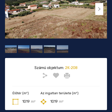
Számú objektum:
2K-208
Élőtér (m²)
Az ingatlan területe (m²)
1019
m²
1019
m²