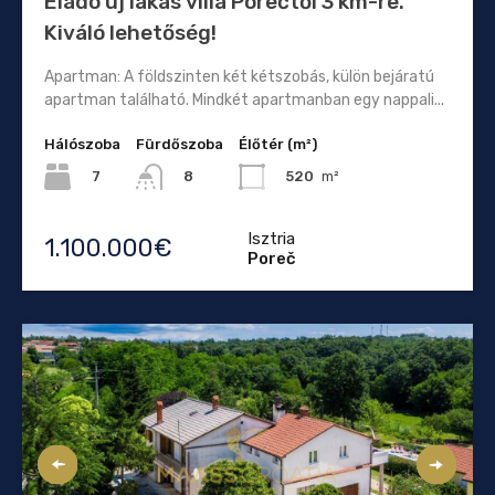
Eladó új lakás villa Porečtől 3 km-re.
Kiváló lehetőség!
Apartman: A földszinten két kétszobás, külön bejáratú
apartman található. Mindkét apartmanban egy nappali...
Hálószoba
Fürdőszoba
Élőtér (m²)
7
520
m²
8
Isztria
1.100.000€
Poreč