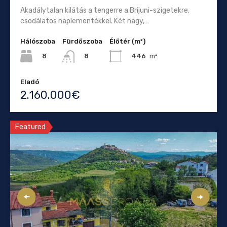
Akadálytalan kilátás a tengerre a Brijuni-szigetekre,
csodálatos naplementékkel. Két nagy,…
Hálószoba
Fürdőszoba
Élőtér (m²)
8
446
m²
8
Eladó
2.160.000€
Featured