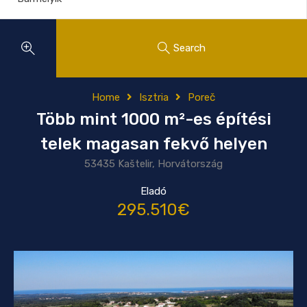
Search
Home
Isztria
Poreč
Több mint 1000 m²-es építési
telek magasan fekvő helyen
53435 Kaštelir, Horvátország
Eladó
295.510€