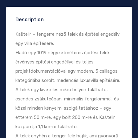
Description
Kaštelir – tengerre néző telek és építési engedély
egy villa építésére.
Eladó egy 1019 négyzetméteres építési telek
érvényes építési engedéllyel és teljes
projektdokumentációval egy modern, 5 csillagos
kategóriába sorolt, medencés luxusvilla építésére.
A telek egy kivételes mikro helyen található,
csendes zsákutcában, minimális forgalommal, és
közel minden kényelmi szolgáltatáshoz – egy
étterem 50 m-re, egy bolt 200 m-re és Kaštelir
központja 1,1 km-re található.
A telek enyhén a tenger felé hajlik, ami gyönyörű