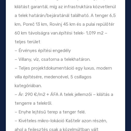
kilátást garantál, míg az infrastruktúra közvetlenül
a telek határán/bejáratánál található. A tenger 6,5
km, Poreč 13 km, Rovinj 45 km és a pulai repülőtér
60 km távolságra van.építési telek- 1,019 m2 –
teljes terület
– Érvényes építési engedély
– Villany, víz, csatorna a telekhatáron.
– Teljes projektdokumentáció egy luxus, modern
villa építésére, medencével, 5 csillagos
kategóriában.
– Ár: 290 €/m2 + ÁFA A telek jellemzői – kilátás a
tengerre a telekről.
– Enyhe lejtésű terep a tenger felé.
– Kivételes mikro-lokáció Kaštelir azon részén,
ahol a fejlesztés csak a közelmúltban vált