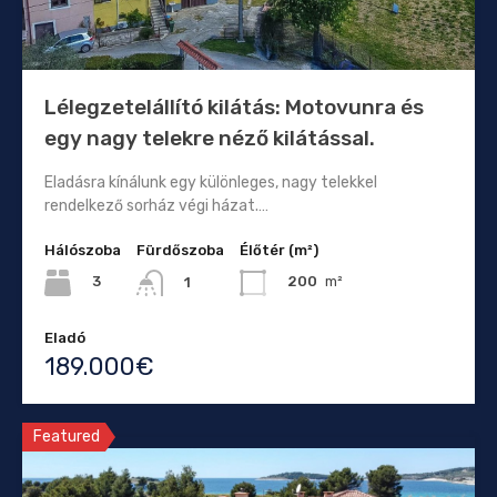
Lélegzetelállító kilátás: Motovunra és
egy nagy telekre néző kilátással.
Eladásra kínálunk egy különleges, nagy telekkel
rendelkező sorház végi házat.…
Hálószoba
Fürdőszoba
Élőtér (m²)
3
200
m²
1
Eladó
189.000€
Featured