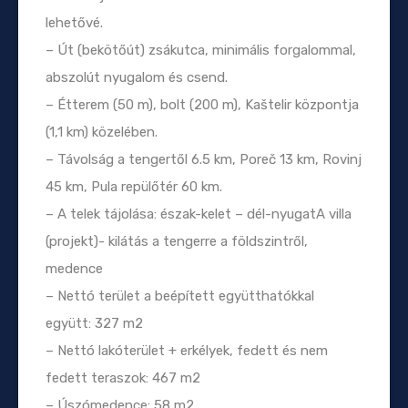
lehetővé.
– Út (bekötőút) zsákutca, minimális forgalommal,
abszolút nyugalom és csend.
– Étterem (50 m), bolt (200 m), Kaštelir központja
(1,1 km) közelében.
– Távolság a tengertől 6.5 km, Poreč 13 km, Rovinj
45 km, Pula repülőtér 60 km.
– A telek tájolása: észak-kelet – dél-nyugatA villa
(projekt)- kilátás a tengerre a földszintről,
medence
– Nettó terület a beépített együtthatókkal
együtt: 327 m2
– Nettó lakóterület + erkélyek, fedett és nem
fedett teraszok: 467 m2
– Úszómedence: 58 m2