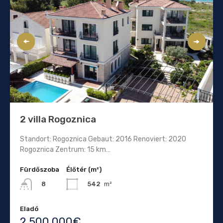
2 villa Rogoznica
Standort: Rogoznica Gebaut: 2016 Renoviert: 2020
Rogoznica Zentrum: 15 km…
Fürdőszoba
Élőtér (m²)
542
m²
8
Eladó
2.500.000€