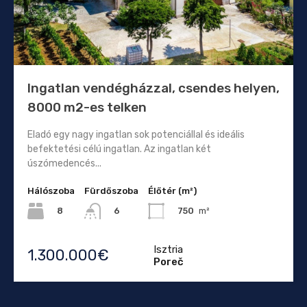
Ingatlan vendégházzal, csendes helyen,
8000 m2-es telken
Eladó egy nagy ingatlan sok potenciállal és ideális
befektetési célú ingatlan. Az ingatlan két
úszómedencés...
Hálószoba
Fürdőszoba
Élőtér (m²)
8
750
m²
6
Isztria
1.300.000€
Poreč