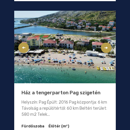
Ház a tengerparton Pag szigetén
Helyszín: Pag Épült: 2016 Pag központja: 6 km
Távolság a repülőtértől: 60 km Beltéri terület:
580 m2 Telek...
Fürdőszoba
Élőtér (m²)