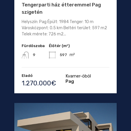
Tengerparti ház étteremmel Pag
szigetén
Helyszín: Pag Épült: 1984 Tenger: 10 m
Városközpont: 0.5 km Beltéri terület: 597 m2
Telek mérete: 726 m2...
Fürdőszoba
Élőtér (m²)
m²
597
9
Eladó
Kvarner-öböl
Pag
1.270.000€