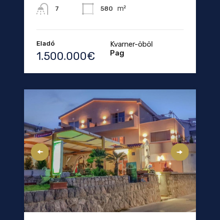
m²
580
7
Eladó
Kvarner-öböl
Pag
1.500.000€