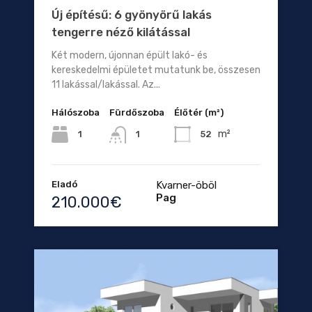
Új építésű: 6 gyönyörű lakás
tengerre néző kilátással
Két modern, újonnan épült lakó- és
kereskedelmi épületet mutatunk be, összesen
11 lakással/lakással. Az...
Hálószoba
Fürdőszoba
Élőtér (m²)
m²
1
52
1
Eladó
Kvarner-öböl
Pag
210.000€