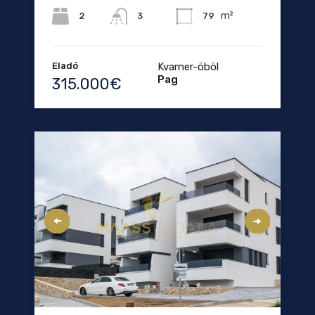
m²
2
79
3
Eladó
Kvarner-öböl
Pag
315.000€