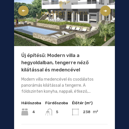
Új építésű: Modern villa a
hegyoldalban, tengerre néző
kilátással és medencével
Modern villa medencével és csodálatos
panorámás kilátással a tengerre. A
földszinten konyha, nappali, étkező,...
Hálószoba
Fürdőszoba
Élőtér (m²)
m²
4
238
5