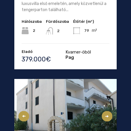
luxusvilla első emeletén, amely közvetlenül a
tengerparton található...
Hálószoba
Fürdőszoba
Élőtér (m²)
m²
2
79
2
Eladó
Kvarner-öböl
Pag
379.000€