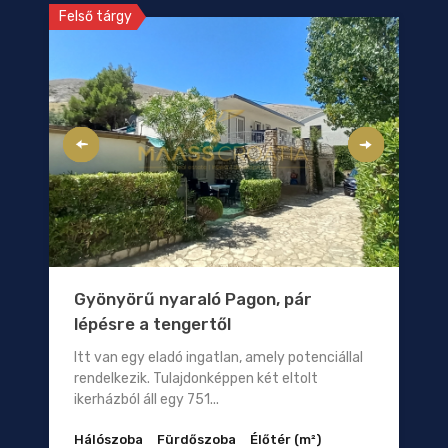
Felső tárgy
Gyönyörű nyaraló Pagon, pár
lépésre a tengertől
Itt van egy eladó ingatlan, amely potenciállal
rendelkezik. Tulajdonképpen két eltolt
ikerházból áll egy 751...
Hálószoba
Fürdőszoba
Élőtér (m²)