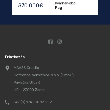
Kvarner-öböl
870.000€
Pag
Erintkezés
MAASS Croatia
Hoffrohne Nekretnine d.o.o. (GmbH)
Privlačka Ulica 6
HR – 23000 Zadar
+49 (0) 174 - 10 12 10 2