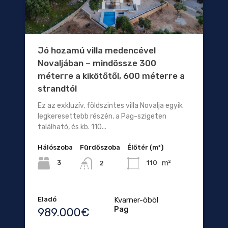
Jó hozamú villa medencével
Novaljában – mindössze 300
méterre a kikötőtől, 600 méterre a
strandtól
Ez az exkluzív, földszintes villa Novalja egyik
legkeresettebb részén, a Pag-szigeten
található, és kb. 110...
Hálószoba
Fürdőszoba
Élőtér (m²)
m²
3
110
2
Eladó
Kvarner-öböl
Pag
989.000€