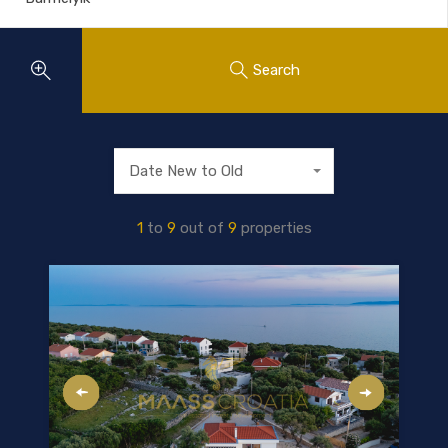
Search
Date New to Old
1
to
9
out of
9
properties