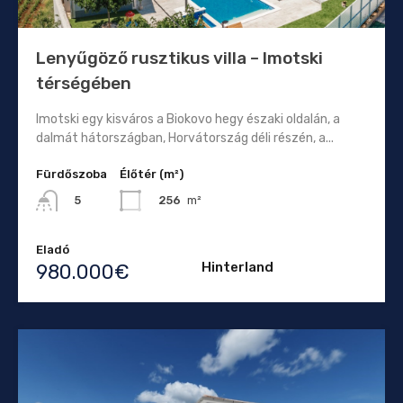
Lenyűgöző rusztikus villa – Imotski
térségében
Imotski egy kisváros a Biokovo hegy északi oldalán, a
dalmát hátországban, Horvátország déli részén, a...
Fürdőszoba
Élőtér (m²)
256
m²
5
Eladó
Hinterland
980.000€