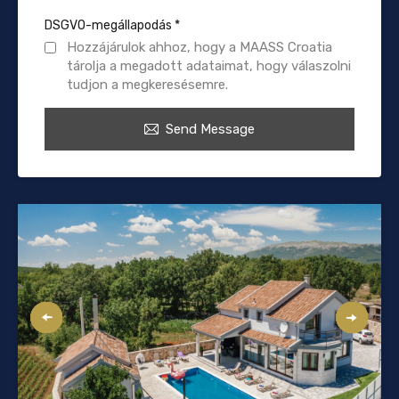
DSGVO-megállapodás
*
Hozzájárulok ahhoz, hogy a MAASS Croatia
tárolja a megadott adataimat, hogy válaszolni
tudjon a megkeresésemre.
Send Message