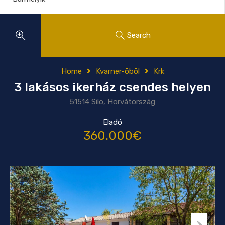
Search
Home
Kvarner-öböl
Krk
3 lakásos ikerház csendes helyen
51514 Silo, Horvátország
Eladó
360.000€