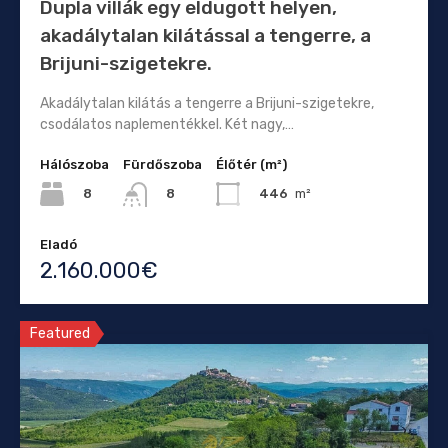
Dupla villák egy eldugott helyen,
akadálytalan kilátással a tengerre, a
Brijuni-szigetekre.
Akadálytalan kilátás a tengerre a Brijuni-szigetekre,
csodálatos naplementékkel. Két nagy,…
Hálószoba
Fürdőszoba
Élőtér (m²)
8
446
m²
8
Eladó
2.160.000€
Featured