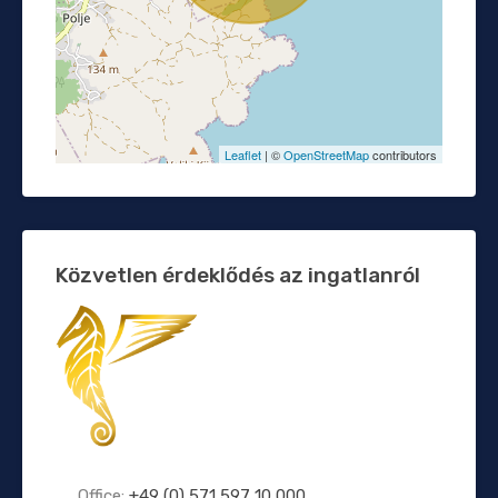
Leaflet
| ©
OpenStreetMap
contributors
Közvetlen érdeklődés az ingatlanról
Office:
+49 (0) 571 597 10 000