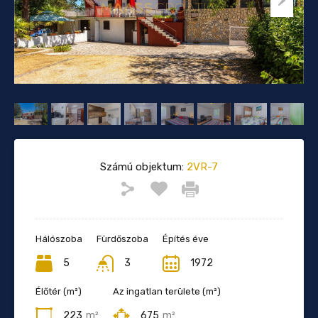
Számú objektum:
2VR-7
Hálószoba
Fürdőszoba
Építés éve
5
3
1972
Élőtér (m²)
Az ingatlan területe (m²)
223
m²
675
m²