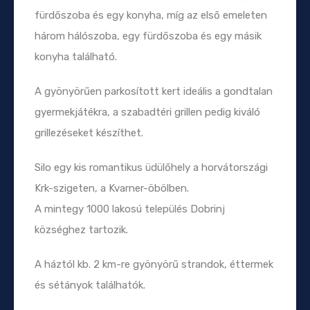
fürdőszoba és egy konyha, míg az első emeleten
három hálószoba, egy fürdőszoba és egy másik
konyha található.
A gyönyörűen parkosított kert ideális a gondtalan
gyermekjátékra, a szabadtéri grillen pedig kiváló
grillezéseket készíthet.
Silo egy kis romantikus üdülőhely a horvátországi
Krk-szigeten, a Kvarner-öbölben.
A mintegy 1000 lakosú település Dobrinj
községhez tartozik.
A háztól kb. 2 km-re gyönyörű strandok, éttermek
és sétányok találhatók.