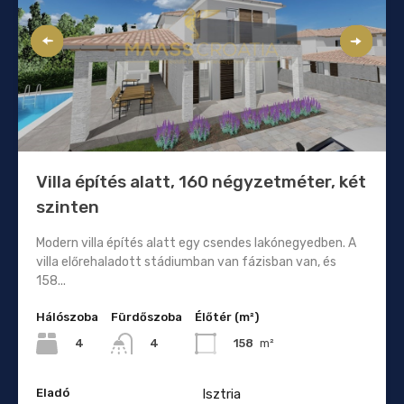
Villa építés alatt, 160 négyzetméter, két
szinten
Modern villa építés alatt egy csendes lakónegyedben. A
villa előrehaladott stádiumban van fázisban van, és
158...
Hálószoba
Fürdőszoba
Élőtér (m²)
4
158
m²
4
Eladó
Isztria