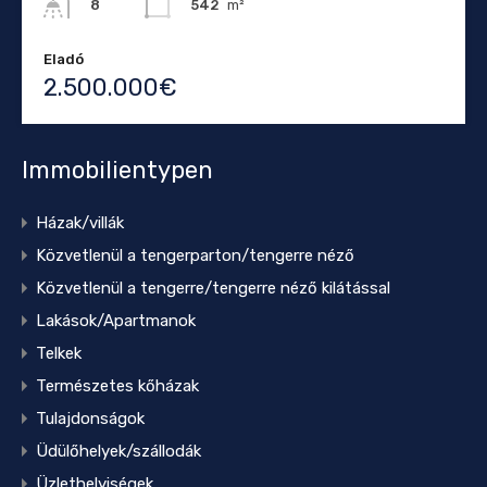
542
m²
8
Eladó
2.500.000€
Immobilientypen
Házak/villák
Közvetlenül a tengerparton/tengerre néző
Közvetlenül a tengerre/tengerre néző kilátással
Lakások/Apartmanok
Telkek
Természetes kőházak
Tulajdonságok
Üdülőhelyek/szállodák
Üzlethelyiségek