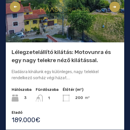
Lélegzetelállító kilátás: Motovunra és
egy nagy telekre néző kilátással.
Eladásra kínálunk egy különleges, nagy telekkel
rendelkező sorház végi házat.…
Hálószoba
Fürdőszoba
Élőtér (m²)
3
200
m²
1
Eladó
189.000€