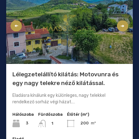
Lélegzetelállító kilátás: Motovunra és
egy nagy telekre néző kilátással.
Eladásra kínálunk egy különleges, nagy telekkel
rendelkező sorház végi házat.…
Hálószoba
Fürdőszoba
Élőtér (m²)
3
200
m²
1
Eladó