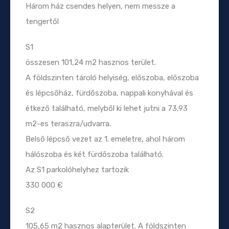
Három ház csendes helyen, nem messze a
tengertől
S1
összesen 101,24 m2 hasznos terület.
A földszinten tároló helyiség, előszoba, előszoba
és lépcsőház, fürdőszoba, nappali konyhával és
étkező található, melyből ki lehet jutni a 73,93
m2-es teraszra/udvarra.
Belső lépcső vezet az 1. emeletre, ahol három
hálószoba és két fürdőszoba található.
Az S1 parkolóhelyhez tartozik
330 000 €
S2
105,65 m2 hasznos alapterület. A földszinten