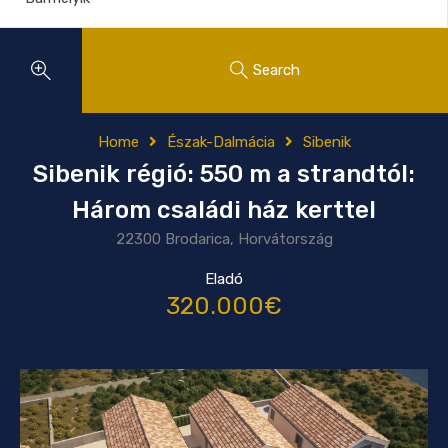
Search
Home
Észak-Dalmácia
Sibenik
Sibenik régió: 550 m a strandtól:
Három családi ház kerttel
22300 Brodarica, Horvátország
Eladó
320.000€