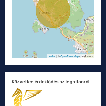
Leaflet
| ©
OpenStreetMap
contributors
Közvetlen érdeklődés az ingatlanról