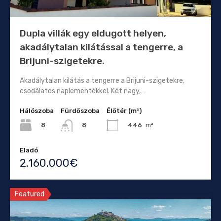
Dupla villák egy eldugott helyen,
akadálytalan kilátással a tengerre, a
Brijuni-szigetekre.
Akadálytalan kilátás a tengerre a Brijuni-szigetekre,
csodálatos naplementékkel. Két nagy,…
Hálószoba
Fürdőszoba
Élőtér (m²)
8
446
m²
8
Eladó
2.160.000€
Featured