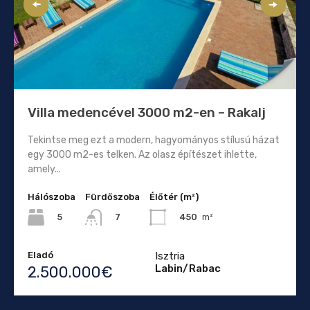
Villa medencével 3000 m2-en – Rakalj
Tekintse meg ezt a modern, hagyományos stílusú házat
egy 3000 m2-es telken. Az olasz építészet ihlette,
amely...
Hálószoba
Fürdőszoba
Élőtér (m²)
5
450
m²
7
Eladó
Isztria
Labin/Rabac
2.500.000€