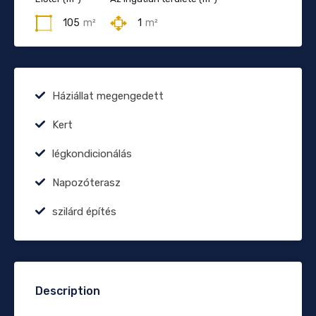
105
m²
1
m²
Háziállat megengedett
Kert
légkondicionálás
Napozóterasz
szilárd építés
Description