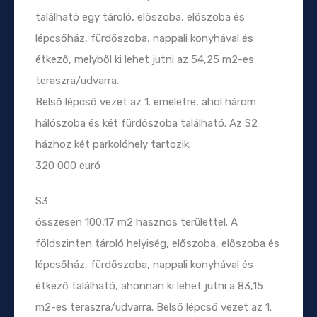
található egy tároló, előszoba, előszoba és
lépcsőház, fürdőszoba, nappali konyhával és
étkező, melyből ki lehet jutni az 54,25 m2-es
teraszra/udvarra.
Belső lépcső vezet az 1. emeletre, ahol három
hálószoba és két fürdőszoba található. Az S2
házhoz két parkolóhely tartozik.
320 000 euró
S3
összesen 100,17 m2 hasznos területtel. A
földszinten tároló helyiség, előszoba, előszoba és
lépcsőház, fürdőszoba, nappali konyhával és
étkező található, ahonnan ki lehet jutni a 83,15
m2-es teraszra/udvarra. Belső lépcső vezet az 1.