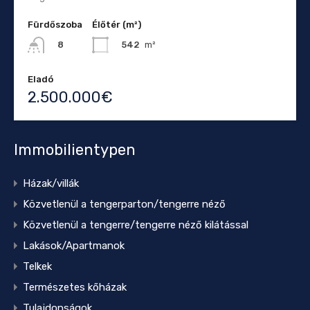
Fürdőszoba
Élőtér (m²)
542
m²
8
Eladó
2.500.000€
Immobilientypen
Házak/villák
Közvetlenül a tengerparton/tengerre néző
Közvetlenül a tengerre/tengerre néző kilátással
Lakások/Apartmanok
Telkek
Természetes kőházak
Tulajdonságok