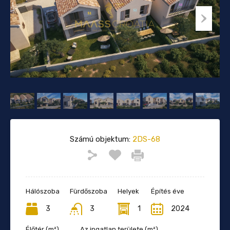
Számú objektum:
2DS-68
Hálószoba
Fürdőszoba
Helyek
Építés éve
3
3
1
2024
Élőtér (m²)
Az ingatlan területe (m²)