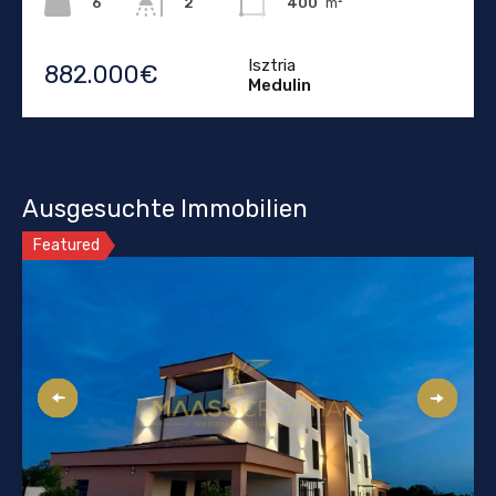
6
400
m²
2
Isztria
882.000€
Medulin
Ausgesuchte Immobilien
Featured