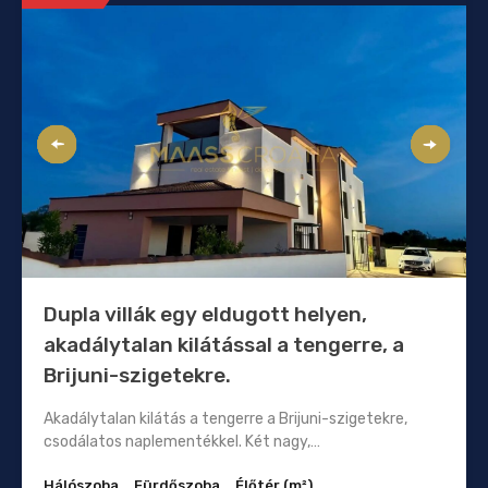
Dupla villák egy eldugott helyen,
akadálytalan kilátással a tengerre, a
Brijuni-szigetekre.
Akadálytalan kilátás a tengerre a Brijuni-szigetekre,
csodálatos naplementékkel. Két nagy,…
Hálószoba
Fürdőszoba
Élőtér (m²)