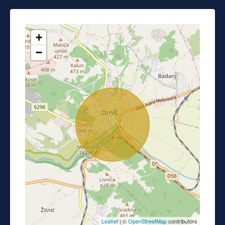
+
−
Leaflet
| ©
OpenStreetMap
contributors