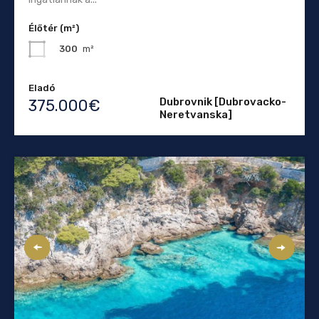
Élőtér (m²)
300
m²
Eladó
Dubrovnik [Dubrovacko-
375.000€
Neretvanska]