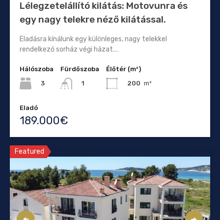
Lélegzetelállító kilátás: Motovunra és
egy nagy telekre néző kilátással.
Eladásra kínálunk egy különleges, nagy telekkel
rendelkező sorház végi házat.…
Hálószoba
Fürdőszoba
Élőtér (m²)
3
200
m²
1
Eladó
189.000€
Featured