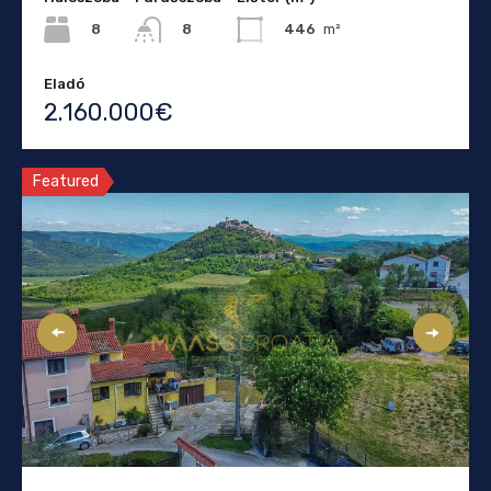
8
446
m²
8
Eladó
2.160.000€
Featured