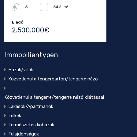
542
m²
8
Eladó
2.500.000€
Immobilientypen
Házak/villák
Közvetlenül a tengerparton/tengerre néző
Közvetlenül a tengerre/tengerre néző kilátással
Lakások/Apartmanok
Telkek
Természetes kőházak
Tulajdonságok