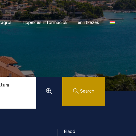
tországról
Tippek és információk
érintkezés
ágról
Tippek és információk
érintkezés
ktum
Search
Eladó