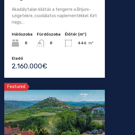
Akadálytalan kilátás a tengerre a Brijuni-
szigetekre, csodálatos naplementékkel. Két
nagy,…
Hálószoba
Fürdőszoba
Élőtér (m²)
8
446
m²
8
Eladó
2.160.000€
Featured