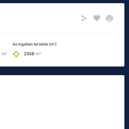
Az ingatlan területe (m²)
0
m²
2368
m²