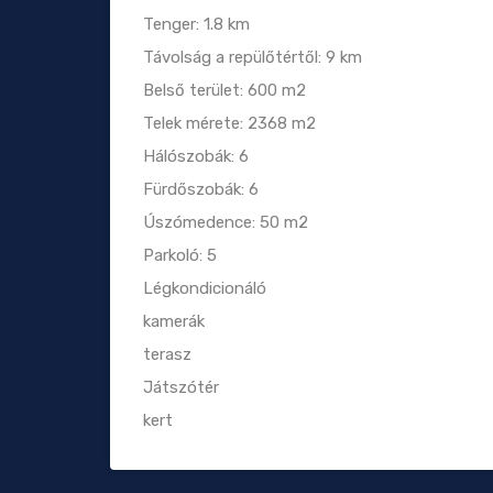
Tenger: 1.8 km
Távolság a repülőtértől: 9 km
Belső terület: 600 m2
Telek mérete: 2368 m2
Hálószobák: 6
Fürdőszobák: 6
Úszómedence: 50 m2
Parkoló: 5
Légkondicionáló
kamerák
terasz
Játszótér
kert