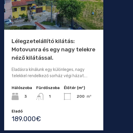
Lélegzetelállító kilátás:
Motovunra és egy nagy telekre
néző kilátással.
Eladásra kínálunk egy különleges, nagy
telekkel rendelkező sorház végi házat.…
Hálószoba
Fürdőszoba
Élőtér (m²)
3
200
m²
1
Eladó
189.000€