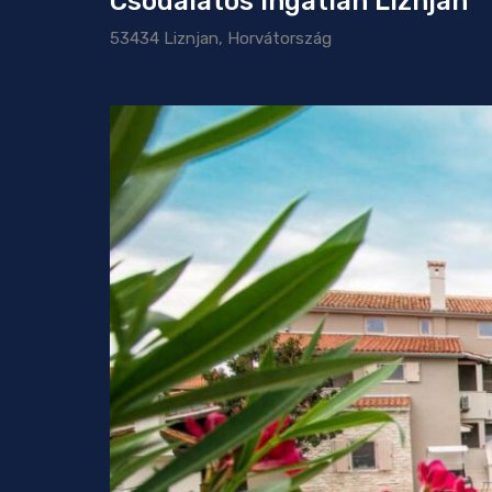
Csodálatos ingatlan Liznjan
53434 Liznjan, Horvátország