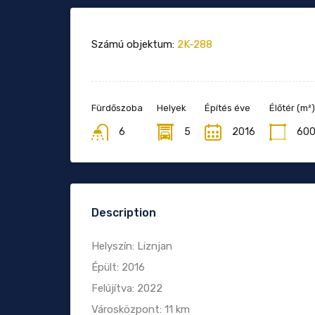
Számú objektum:
2K-288
Fürdőszoba
Helyek
Építés éve
Élőtér (m²)
6
5
2016
60
Description
Helyszín: Liznjan
Épült: 2016
Felújítva: 2022
Városközpont: 11 km