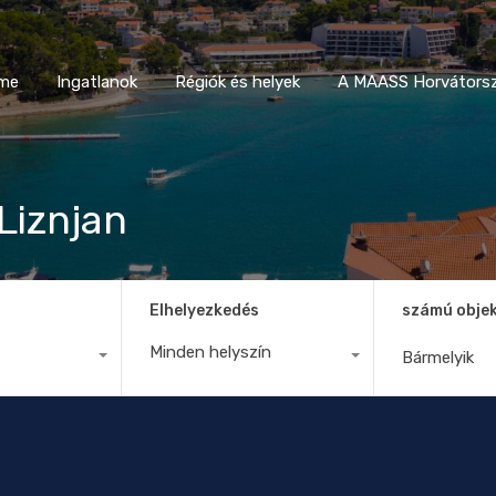
Home
Ingatlanok
Régiók és helyek
A MAASS Horvá
me
Ingatlanok
Régiók és helyek
A MAASS Horvátorsz
Liznjan
Elhelyezkedés
számú obje
Minden helyszín