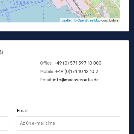
Leaflet
| ©
OpenStreetMap
contributors
ól
Office:
+49 (0) 571 597 10 000
Mobile:
+49 (0)174 10 12 10 2
Email:
info@maasscroatia.de
Email