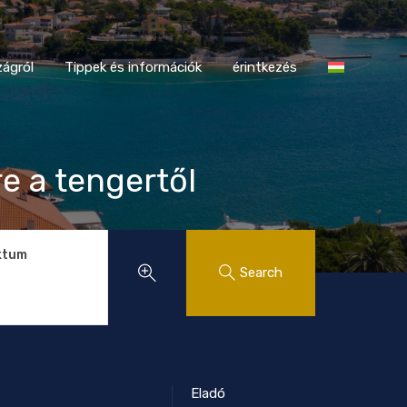
tországról
Tippek és információk
érintkezés
ágról
Tippek és információk
érintkezés
e a tengertől
ktum
Search
Eladó