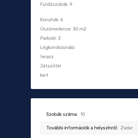
Fürdőszobák: 9
Konyhák: 6
Úszómedence: 30 m2
Parkoló: 3
Légkondicionáló
terasz
Játszótér
kert
Szobák száma:
10
További információk a helyszínről:
Zadar