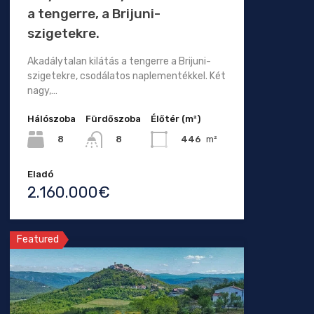
a tengerre, a Brijuni-
szigetekre.
Akadálytalan kilátás a tengerre a Brijuni-
szigetekre, csodálatos naplementékkel. Két
nagy,…
Hálószoba
Fürdőszoba
Élőtér (m²)
8
446
m²
8
Eladó
2.160.000€
Featured