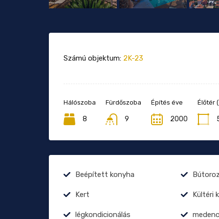
Számú objektum:
2K-23
Hálószoba
Fürdőszoba
Építés éve
Élőtér 
8
9
2000
Beépített konyha
Bútoro
Kert
Kültéri 
légkondicionálás
medenc