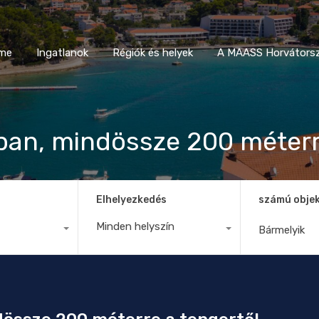
Home
Ingatlanok
Régiók és helyek
A MAASS Horvá
me
Ingatlanok
Régiók és helyek
A MAASS Horvátorsz
ban, mindössze 200 méterr
Elhelyezkedés
számú obje
Minden helyszín