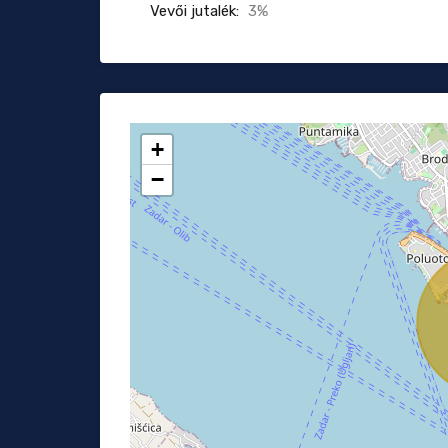
Vevői jutalék:
3%
+
−