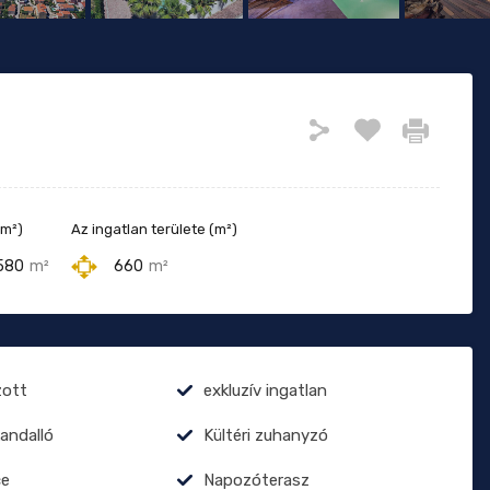
(m²)
Az ingatlan területe (m²)
580
m²
660
m²
zott
exkluzív ingatlan
kandalló
Kültéri zuhanyzó
e
Napozóterasz