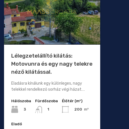
Lélegzetelállító kilátás:
Motovunra és egy nagy telekre
néző kilátással.
Eladásra kínálunk egy különleges, nagy
telekkel rendelkező sorház végi házat.…
Hálószoba
Fürdőszoba
Élőtér (m²)
3
200
m²
1
Eladó