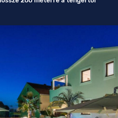
dössze 200 méterre a tengertől