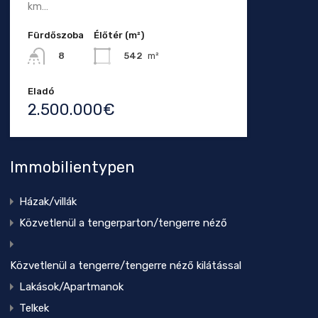
km…
Fürdőszoba
Élőtér (m²)
542
m²
8
Eladó
2.500.000€
Immobilientypen
Házak/villák
Közvetlenül a tengerparton/tengerre néző
Közvetlenül a tengerre/tengerre néző kilátással
Lakások/Apartmanok
Telkek