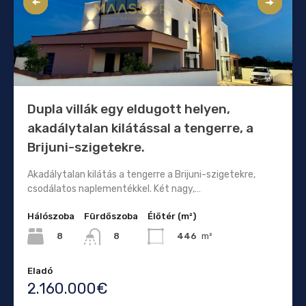
Dupla villák egy eldugott helyen,
akadálytalan kilátással a tengerre, a
Brijuni-szigetekre.
Akadálytalan kilátás a tengerre a Brijuni-szigetekre,
csodálatos naplementékkel. Két nagy,…
Hálószoba
Fürdőszoba
Élőtér (m²)
8
446
m²
8
Eladó
2.160.000€