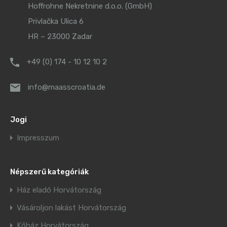
Hoffrohne Nekretnine d.o.o. (GmbH)
Privlačka Ulica 6
HR – 23000 Zadar
+49 (0) 174 - 10 12 10 2
info@maasscroatia.de
Jogi
Impresszum
Népszerű kategóriák
Ház eladó Horvátország
Vásároljon lakást Horvátország
Kőház Horvátország