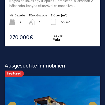
Nagyszerű lakás egy új épület 1. emeletén. A lakásban 2
hálószoba, konyha étkezővel és nappalival,...
Hálószoba
Fürdőszoba
Élőtér (m²)
2
65
m²
1
Isztria
270.000€
Pula
Ausgesuchte Immobilien
Featured