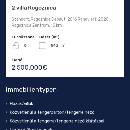
2 villa Rogoznica
Standort: Rogoznica Gebaut: 2016 Renoviert: 2020
Rogoznica Zentrum: 15 km…
Fürdőszoba
Élőtér (m²)
542
m²
8
Eladó
2.500.000€
Immobilientypen
Házak/villák
Közvetlenül a tengerparton/tengerre néző
Közvetlenül a tengerre/tengerre néző kilátással
Lakások/Apartmanok