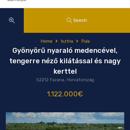
Search
Home
Isztria
Pula
Gyönyörű nyaraló medencével,
tengerre néző kilátással és nagy
kerttel
52212 Fazana, Horvátország
1.122.000€