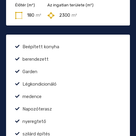
Élőtér (m²)
Az ingatlan területe (m²)
180
m²
2300
m²
Beépített konyha
berendezett
Garden
Légkondicionáló
medence
Napozóterasz
nyeregtető
szilárd építés