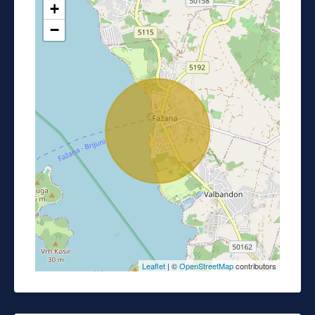
+
−
Leaflet
| ©
OpenStreetMap
contributors