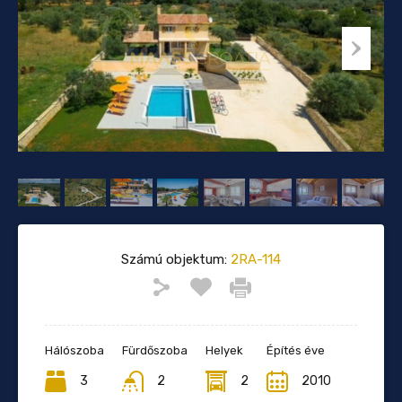
Számú objektum:
2RA-114
Hálószoba
Fürdőszoba
Helyek
Építés éve
3
2
2
2010