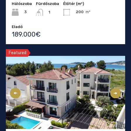
Hálószoba
Fürdőszoba
Élőtér (m²)
3
200
m²
1
Eladó
189.000€
Featured