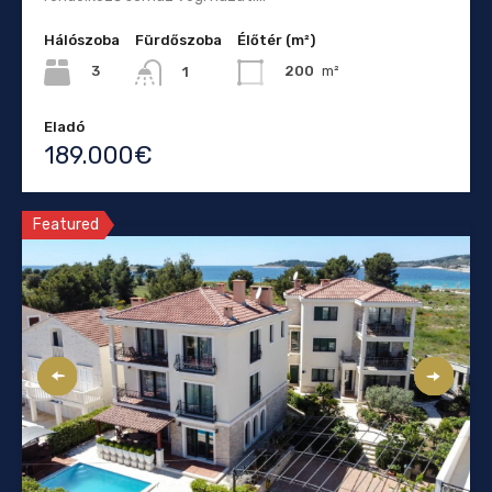
Hálószoba
Fürdőszoba
Élőtér (m²)
3
200
m²
1
Eladó
189.000€
Featured