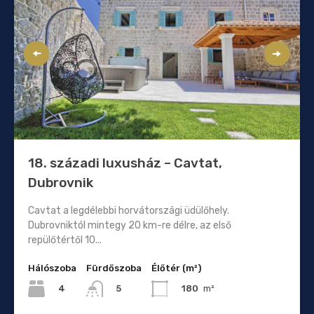
18. századi luxusház – Cavtat,
Dubrovnik
Cavtat a legdélebbi horvátországi üdülőhely.
Dubrovniktól mintegy 20 km-re délre, az első
repülőtértől 10...
Hálószoba
Fürdőszoba
Élőtér (m²)
4
180
m²
5