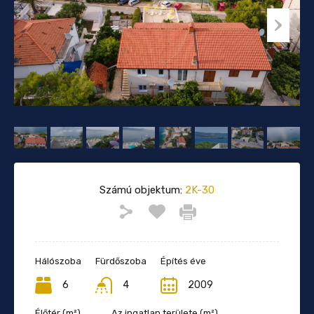
Számú objektum:
2K-30
Hálószoba
Fürdőszoba
Építés éve
6
4
2009
Élőtér (m²)
Az ingatlan területe (m²)