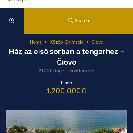
Search
Home
Közép-Dalmácia
Ciovo
Ház az első sorban a tengerhez –
Čiovo
21220 Trogir, Horvátország
Eladó
1.200.000€