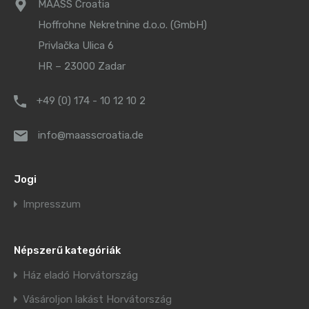
MAASS Croatia
Hoffrohne Nekretnine d.o.o. (GmbH)
Privlačka Ulica 6
HR – 23000 Zadar
+49 (0) 174 - 10 12 10 2
info@maasscroatia.de
Jogi
Impresszum
Népszerű kategóriák
Ház eladó Horvátország
Vásároljon lakást Horvátország