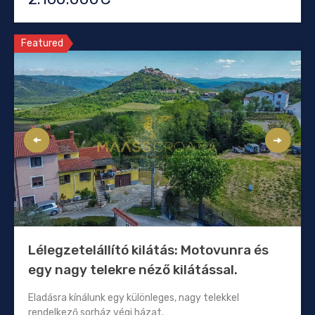
Featured
Lélegzetelállító kilátás: Motovunra és
egy nagy telekre néző kilátással.
Eladásra kínálunk egy különleges, nagy telekkel
rendelkező sorház végi házat.…