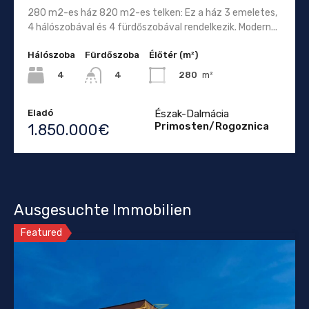
280 m2-es ház 820 m2-es telken: Ez a ház 3 emeletes,
4 hálószobával és 4 fürdőszobával rendelkezik. Modern...
Hálószoba
Fürdőszoba
Élőtér (m²)
4
280
m²
4
Eladó
Észak-Dalmácia
Primosten/Rogoznica
1.850.000€
Ausgesuchte Immobilien
Featured