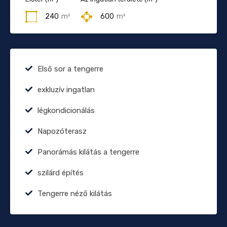
240
m²
600
m²
Első sor a tengerre
exkluzív ingatlan
légkondicionálás
Napozóterasz
Panorámás kilátás a tengerre
szilárd építés
Tengerre néző kilátás