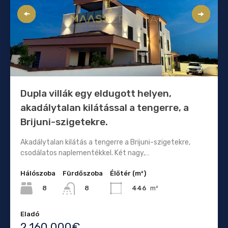
Dupla villák egy eldugott helyen,
akadálytalan kilátással a tengerre, a
Brijuni-szigetekre.
Akadálytalan kilátás a tengerre a Brijuni-szigetekre,
csodálatos naplementékkel. Két nagy,…
Hálószoba
Fürdőszoba
Élőtér (m²)
8
446
m²
8
Eladó
2.160.000€