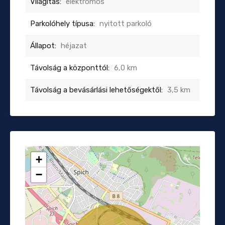
Világítás:
elektromos
Parkolóhely típusa:
nyitott parkoló
Állapot:
héjazat
Távolság a központtól:
6,0 km
Távolság a bevásárlási lehetőségektől:
3,5 km
+
−