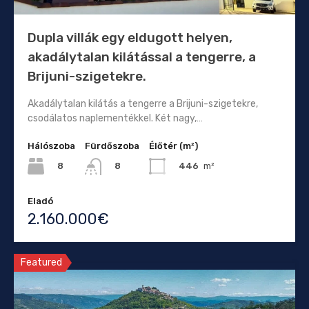
Dupla villák egy eldugott helyen,
akadálytalan kilátással a tengerre, a
Brijuni-szigetekre.
Akadálytalan kilátás a tengerre a Brijuni-szigetekre,
csodálatos naplementékkel. Két nagy,…
Hálószoba
Fürdőszoba
Élőtér (m²)
8
446
m²
8
Eladó
2.160.000€
Featured