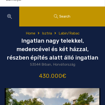
Search
Home
Isztria
Labin/Rabac
Ingatlan nagy telekkel,
medencével és két házzal,
részben építés alatt álló ingatlan
53544 Brban, Horvátország
430.000€