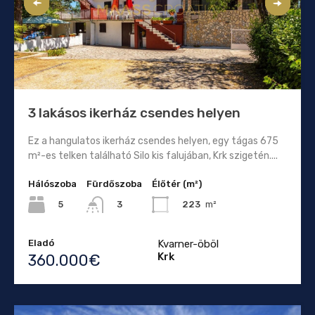
3 lakásos ikerház csendes helyen
Ez a hangulatos ikerház csendes helyen, egy tágas 675
m²-es telken található Silo kis falujában, Krk szigetén....
Hálószoba
Fürdőszoba
Élőtér (m²)
5
223
m²
3
Eladó
Kvarner-öböl
Krk
360.000€