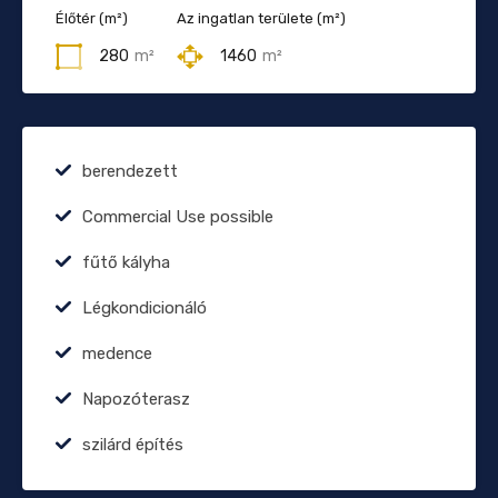
Élőtér (m²)
Az ingatlan területe (m²)
280
m²
1460
m²
berendezett
Commercial Use possible
fűtő kályha
Légkondicionáló
medence
Napozóterasz
szilárd építés