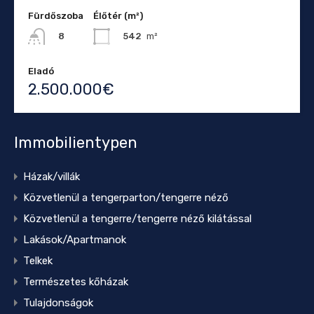
Fürdőszoba
Élőtér (m²)
542
m²
8
Eladó
2.500.000€
Immobilientypen
Házak/villák
Közvetlenül a tengerparton/tengerre néző
Közvetlenül a tengerre/tengerre néző kilátással
Lakások/Apartmanok
Telkek
Természetes kőházak
Tulajdonságok