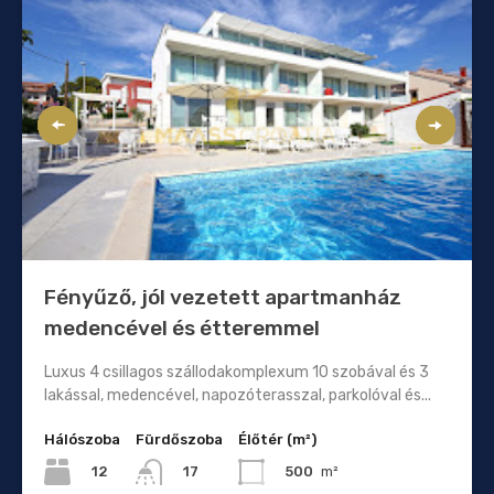
Fényűző, jól vezetett apartmanház
medencével és étteremmel
Luxus 4 csillagos szállodakomplexum 10 szobával és 3
lakással, medencével, napozóterasszal, parkolóval és...
Hálószoba
Fürdőszoba
Élőtér (m²)
12
500
m²
17