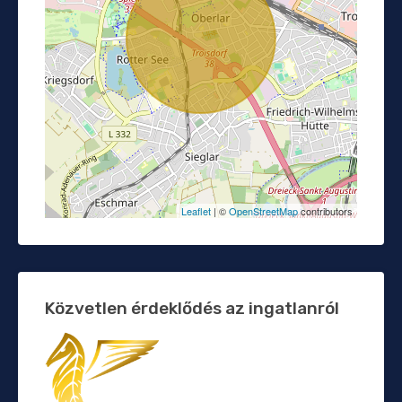
Leaflet
| ©
OpenStreetMap
contributors
Közvetlen érdeklődés az ingatlanról