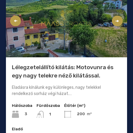
Lélegzetelállító kilátás: Motovunra és
egy nagy telekre néző kilátással.
Eladásra kínálunk egy különleges, nagy telekkel
rendelkező sorház végi házat.…
Hálószoba
Fürdőszoba
Élőtér (m²)
3
200
m²
1
Eladó