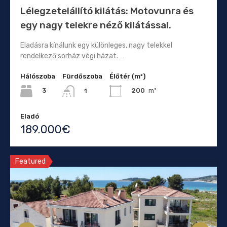
Lélegzetelállító kilátás: Motovunra és
egy nagy telekre néző kilátással.
Eladásra kínálunk egy különleges, nagy telekkel
rendelkező sorház végi házat.…
Hálószoba
Fürdőszoba
Élőtér (m²)
3
200
m²
1
Eladó
189.000€
Featured