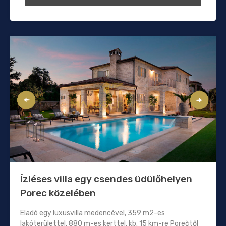
Ízléses villa egy csendes üdülőhelyen
Porec közelében
Eladó egy luxusvilla medencével, 359 m2-es
lakóterülettel, 880 m-es kerttel, kb. 15 km-re Porečtől