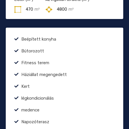
470
m²
4800
m²
Beépített konyha
Bútorozott
Fitness terem
Háziállat megengedett
Kert
légkondicionálás
medence
Napozóterasz