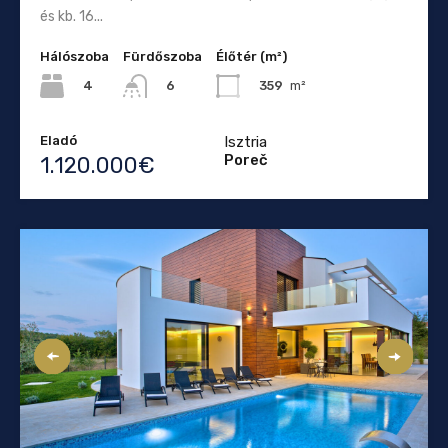
és kb. 16...
Hálószoba
Fürdőszoba
Élőtér (m²)
4
359
m²
6
Eladó
Isztria
Poreč
1.120.000€