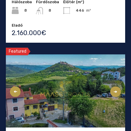
Hálószoba
Fürdőszoba
Élőtér (m²)
8
446
m²
8
Eladó
2.160.000€
Featured