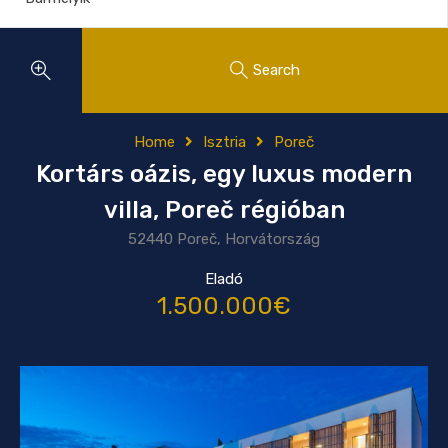
Search
Home
Isztria
Poreč
Kortárs oázis, egy luxus modern
villa, Poreč régióban
52440 Poreč, Horvátország
Eladó
1.500.000€