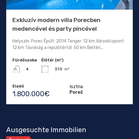
Exkluzív modern villa Porecben
medencével és party pincével
Helyszín: Porec Épült: 2014 Tenger: 12 km Városközpont:
12 km Távolság a repülőtértől: 50 km Beltéri...
Fürdőszoba
Élőtér (m²)
370
m²
4
Eladó
Isztria
Poreč
1.800.000€
Ausgesuchte Immobilien