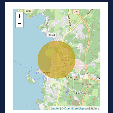
+
−
Leaflet
| ©
OpenStreetMap
contributors