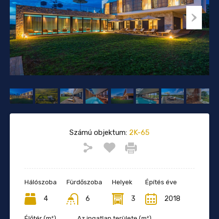
Számú objektum:
2K-65
Hálószoba
Fürdőszoba
Helyek
Építés éve
4
6
3
2018
Élőtér (m²)
Az ingatlan területe (m²)