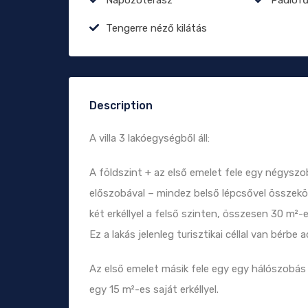
Tengerre néző kilátás
Description
A villa 3 lakóegységből áll:
A földszint + az első emelet fele egy négyszob
előszobával – mindez belső lépcsővel összekö
két erkéllyel a felső szinten, összesen 30 m²-e
Ez a lakás jelenleg turisztikai céllal van bérbe
Az első emelet másik fele egy egy hálószobás 
egy 15 m²-es saját erkéllyel.