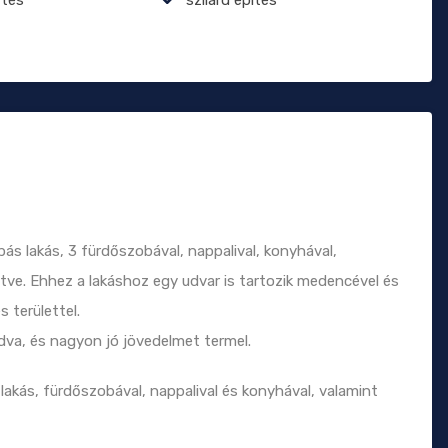
ás lakás, 3 fürdőszobával, nappalival, konyhával,
tve. Ehhez a lakáshoz egy udvar is tartozik medencével és
s területtel.
 adva, és nagyon jó jövedelmet termel.
lakás, fürdőszobával, nappalival és konyhával, valamint