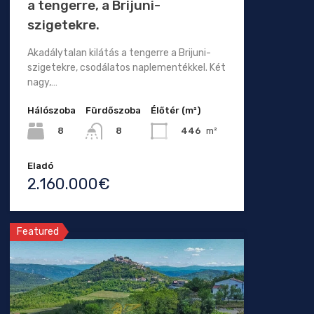
a tengerre, a Brijuni-
szigetekre.
Akadálytalan kilátás a tengerre a Brijuni-
szigetekre, csodálatos naplementékkel. Két
nagy,…
Hálószoba
Fürdőszoba
Élőtér (m²)
8
446
m²
8
Eladó
2.160.000€
Featured