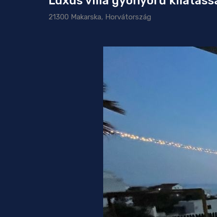
Luxus villa gyönyörű kilátás
21300 Makarska, Horvátország