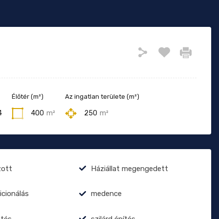
Élőtér (m²)
Az ingatlan területe (m²)
4
400
m²
250
m²
zott
Háziállat megengedett
icionálás
medence
űtés
szilárd építés