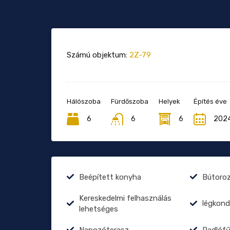
Számú objektum:
2Z-79
Hálószoba
Fürdőszoba
Helyek
Építés éve
6
6
6
202
Beépített konyha
Bútoro
Kereskedelmi felhasználás
légkond
lehetséges
Napozóterasz
Padlóf