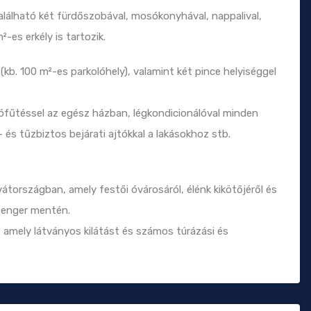
lálható két fürdőszobával, mosókonyhával, nappalival,
-es erkély is tartozik.
(kb. 100 m²-es parkolóhely), valamint két pince helyiséggel
lófűtéssel az egész házban, légkondicionálóval minden
 és tűzbiztos bejárati ajtókkal a lakásokhoz stb.
tországban, amely festői óvárosáról, élénk kikötőjéről és
-tenger mentén.
 amely látványos kilátást és számos túrázási és