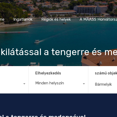
Home
Ingatlanok
Régiók és helyek
A MAASS Horvá
me
Ingatlanok
Régiók és helyek
A MAASS Horvátorsz
 kilátással a tengerre és 
Elhelyezkedés
számú obje
Minden helyszín