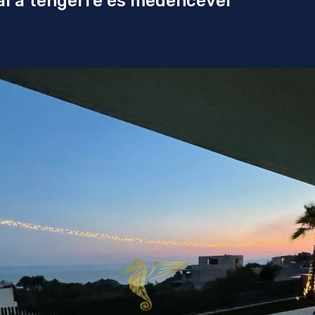
sal a tengerre és medencével