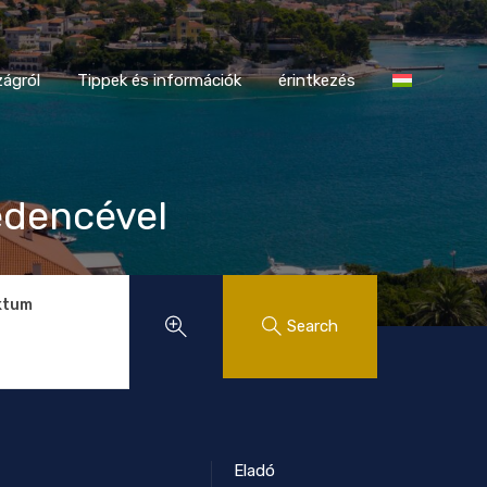
tországról
Tippek és információk
érintkezés
ágról
Tippek és információk
érintkezés
medencével
ktum
Search
Eladó