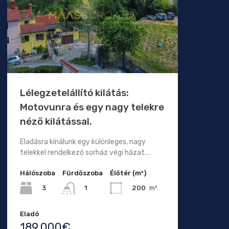
Lélegzetelállító kilátás:
Motovunra és egy nagy telekre
néző kilátással.
Eladásra kínálunk egy különleges, nagy
telekkel rendelkező sorház végi házat.…
Hálószoba
Fürdőszoba
Élőtér (m²)
3
200
m²
1
Eladó
189.000€