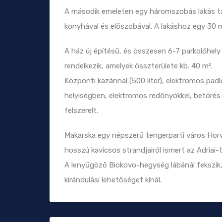
A második emeleten egy háromszobás lakás ta
konyhával és előszobával. A lakáshoz egy 30 m²
A ház új építésű, és összesen 6-7 parkolóhely 
rendelkezik, amelyek összterülete kb. 40 m².
Központi kazánnal (500 liter), elektromos pad
helyiségben, elektromos redőnyökkel, betörés-
felszerelt.
Makarska egy népszerű tengerparti város Horvá
hosszú kavicsos strandjairól ismert az Adriai
A lenyűgöző Biokovo-hegység lábánál fekszik,
kirándulási lehetőséget kínál.