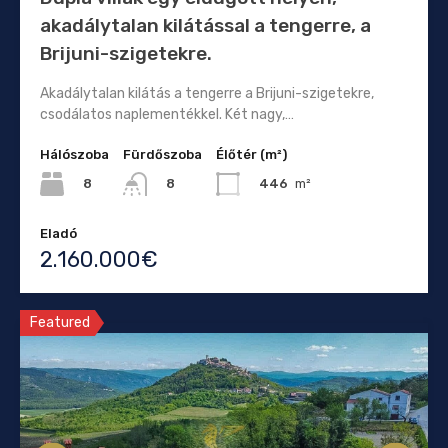
akadálytalan kilátással a tengerre, a
Brijuni-szigetekre.
Akadálytalan kilátás a tengerre a Brijuni-szigetekre,
csodálatos naplementékkel. Két nagy,…
Hálószoba
Fürdőszoba
Élőtér (m²)
8
446
m²
8
Eladó
2.160.000€
Featured