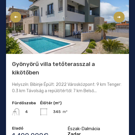
Gyönyörű villa tetőterasszal a
kikötőben
Helyszín: Bibinje Épült: 2022 Városközpont: 9 km Tenger:
0.3 km Távolság a repülőtértől: 7 km Belső...
Fürdőszoba
Élőtér (m²)
345
m²
4
Eladó
Észak-Dalmácia
Zadar