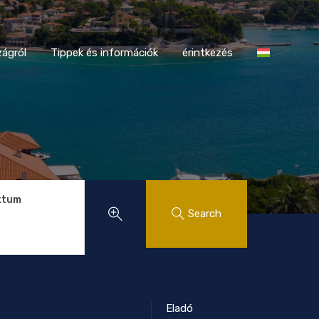
tországról
Tippek és információk
érintkezés
ágról
Tippek és információk
érintkezés
ktum
Search
Eladó