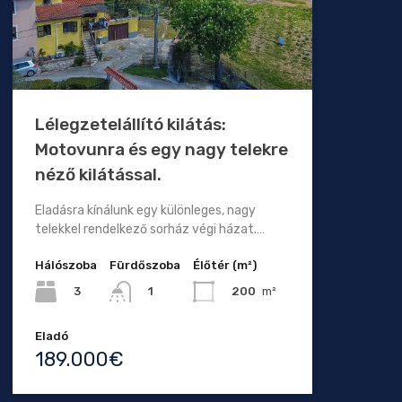
Lélegzetelállító kilátás:
Motovunra és egy nagy telekre
néző kilátással.
Eladásra kínálunk egy különleges, nagy
telekkel rendelkező sorház végi házat.…
Hálószoba
Fürdőszoba
Élőtér (m²)
3
200
m²
1
Eladó
189.000€