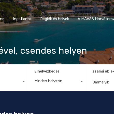
Home
Ingatlanok
Régiók és helyek
A MAASS Horvá
me
Ingatlanok
Régiók és helyek
A MAASS Horvátorsz
vel, csendes helyen
Elhelyezkedés
számú obje
Minden helyszín