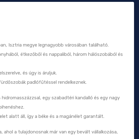
an, Isztria megye legnagyobb városában található.
 konyhából, étkezőből és nappaliból, három hálószobából és
szerelve, és úgy is áruljuk.
 fürdőszobák padlófűtéssel rendelkeznek.
s hidromasszázzsal, egy szabadtéri kandalló és egy nagy
pihenéshez.
let alatt áll, így a béke és a magánélet garantált.
ra, ahol a tulajdonosnak már van egy bevált vállalkozása,