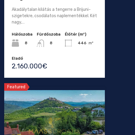
Akadálytalan kilátás a tengerre a Brijuni-
szigetekre, csodálatos naplementékkel. Két
nagy,…
Hálószoba
Fürdőszoba
Élőtér (m²)
8
446
m²
8
Eladó
2.160.000€
Featured