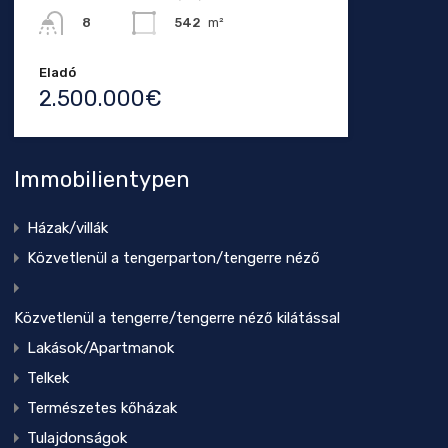
542
m²
8
Eladó
2.500.000€
Immobilientypen
Házak/villák
Közvetlenül a tengerparton/tengerre néző
Közvetlenül a tengerre/tengerre néző kilátással
Lakások/Apartmanok
Telkek
Természetes kőházak
Tulajdonságok