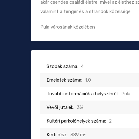
akár csendes családi életre, mivel az élethez
valamint a tenger és a strandok közelsége.
Pula városának közelében
Szobák száma:
4
Emeletek száma:
1,0
További információk a helyszínről:
Pula
Vevői jutalék:
3%
Kültéri parkolóhelyek száma:
2
Kerti rész:
389 m²