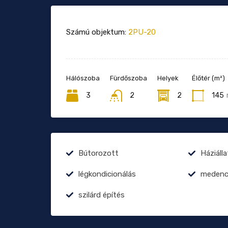
Számú objektum:
2PU-20
Hálószoba
Fürdőszoba
Helyek
Élőtér (m²)
3
2
2
145
Bútorozott
Háziáll
légkondicionálás
medenc
szilárd építés