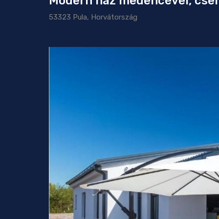
Modern ház medencével, cse
53323 Pula, Horvátország