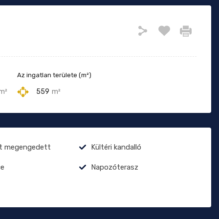
Az ingatlan területe (m²)
m²
559
m²
at megengedett
Kültéri kandalló
e
Napozóterasz