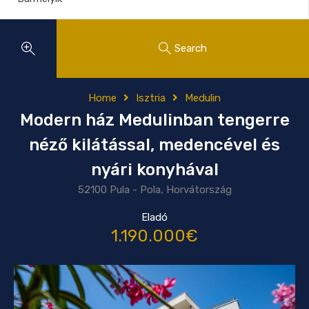
Search
Home
Isztria
Medulin
Modern ház Medulinban tengerre
néző kilátással, medencével és
nyári konyhával
52100 Pula - Pola, Horvátország
Eladó
1.190.000€