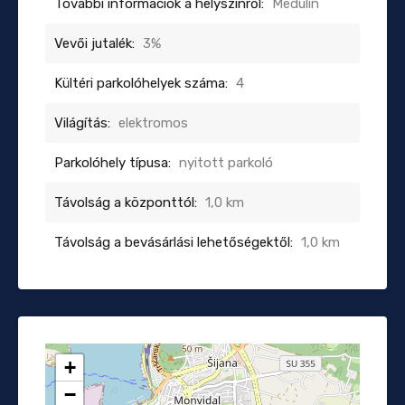
További információk a helyszínről:
Medulin
Vevői jutalék:
3%
Kültéri parkolóhelyek száma:
4
Világítás:
elektromos
Parkolóhely típusa:
nyitott parkoló
Távolság a központtól:
1,0 km
Távolság a bevásárlási lehetőségektől:
1,0 km
+
−