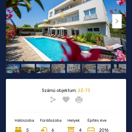
Számú objektum:
2Z-73
Hálószoba
Fürdőszoba
Helyek
Építés éve
5
6
4
2016