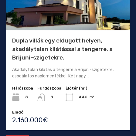
Dupla villák egy eldugott helyen,
akadálytalan kilátással a tengerre, a
Brijuni-szigetekre.
Akadálytalan kilátás a tengerre a Brijuni-szigetekre,
csodálatos naplementékkel. Két nagy,…
Hálószoba
Fürdőszoba
Élőtér (m²)
8
446
m²
8
Eladó
2.160.000€