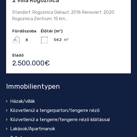
2 villa Rogoznica
Standort: Rogoznica Gebaut: 2016 Renoviert: 2020
Rogoznica Zentrum: 15 km…
Fürdőszoba
Élőtér (m²)
542
m²
8
Eladó
2.500.000€
Immobilientypen
Házak/villák
Közvetlenül a tengerparton/tengerre néző
Közvetlenül a tengerre/tengerre néző kilátással
Lakások/Apartmanok