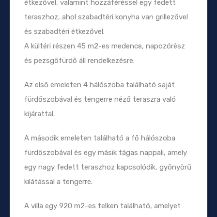
étkezővel, valamint hozzáféréssel egy fedett
teraszhoz, ahol szabadtéri konyha van grillezővel
és szabadtéri étkezővel.
A kültéri részen 45 m2-es medence, napozórész
és pezsgőfürdő áll rendelkezésre.
Az első emeleten 4 hálószoba található saját
fürdőszobával és tengerre néző teraszra való
kijárattal.
A második emeleten található a fő hálószoba
fürdőszobával és egy másik tágas nappali, amely
egy nagy fedett teraszhoz kapcsolódik, gyönyörű
kilátással a tengerre.
A villa egy 920 m2-es telken található, amelyet