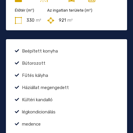
Élőtér (m²)
Az ingatlan területe (m²)
330
m²
921
m²
Beépített konyha
Bútorozott
Fűtés kályha
Háziállat megengedett
Kültéri kandalló
légkondicionálás
medence