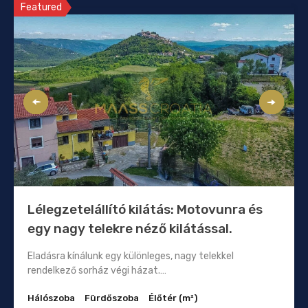
Featured
Lélegzetelállító kilátás: Motovunra és
egy nagy telekre néző kilátással.
Eladásra kínálunk egy különleges, nagy telekkel
rendelkező sorház végi házat.…
Hálószoba
Fürdőszoba
Élőtér (m²)