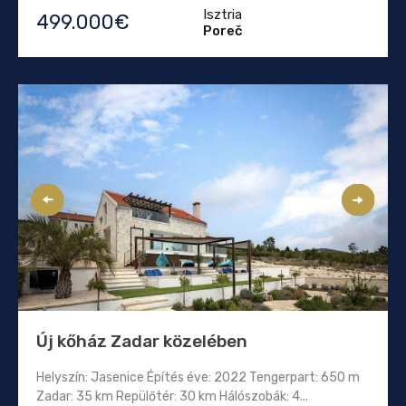
Isztria
499.000€
Poreč
Új kőház Zadar közelében
Helyszín: Jasenice Építés éve: 2022 Tengerpart: 650 m
Zadar: 35 km Repülőtér: 30 km Hálószobák: 4...