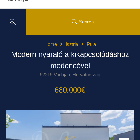
Search
Home
Isztria
Pula
Modern nyaraló a kikapcsolódáshoz
medencével
52215 Vodnjan, Horvátország
680.000€