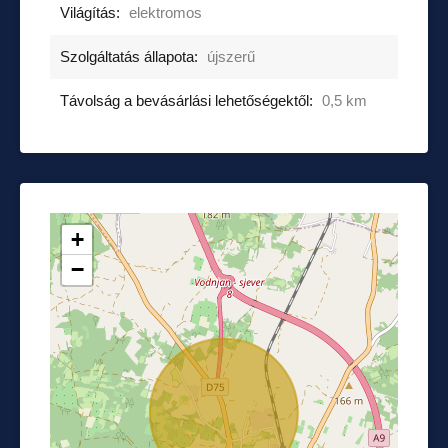
Világítás:
elektromos
Szolgáltatás állapota:
újszerű
Távolság a bevásárlási lehetőségektől:
0,5 km
+
−