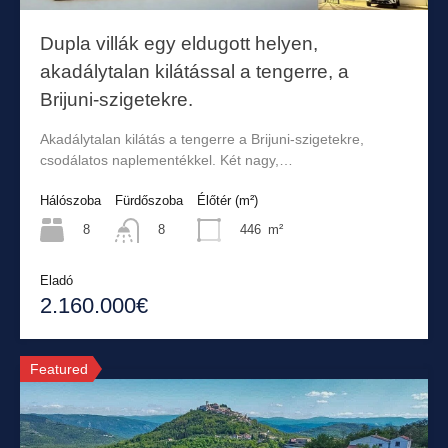
Dupla villák egy eldugott helyen,
akadálytalan kilátással a tengerre, a
Brijuni-szigetekre.
Akadálytalan kilátás a tengerre a Brijuni-szigetekre,
csodálatos naplementékkel. Két nagy,…
Hálószoba
Fürdőszoba
Élőtér (m²)
8
446
m²
8
Eladó
2.160.000€
Featured