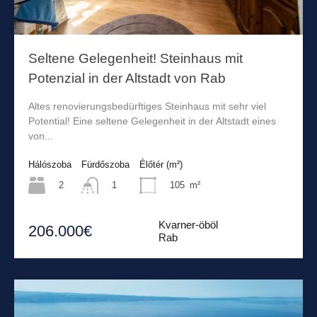
Seltene Gelegenheit! Steinhaus mit
Potenzial in der Altstadt von Rab
Altes renovierungsbedürftiges Steinhaus mit sehr viel
Potential! Eine seltene Gelegenheit in der Altstadt eines
von...
Hálószoba
Fürdőszoba
Élőtér (m²)
2
105
m²
1
Kvarner-öböl
206.000€
Rab