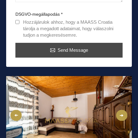
DSGVO-megállapodás
*
Hozzájárulok ahhoz, hogy a MAASS Croatia
tárolja a megadott adataimat, hogy válaszolni
tudjon a megkeresésemre.
Send Message