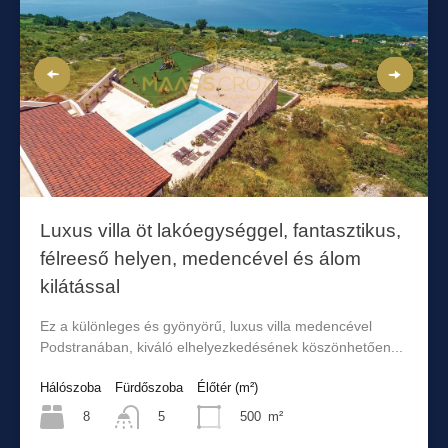
Luxus villa öt lakóegységgel, fantasztikus,
félreeső helyen, medencével és álom
kilátással
Ez a különleges és gyönyörű, luxus villa medencével
Podstranában, kiváló elhelyezkedésének köszönhetően...
Hálószoba
Fürdőszoba
Élőtér (m²)
8
500
m²
5