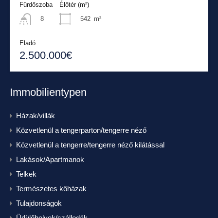
Fürdőszoba
Élőtér (m²)
542
m²
8
Eladó
2.500.000€
Immobilientypen
Házak/villák
Közvetlenül a tengerparton/tengerre néző
Közvetlenül a tengerre/tengerre néző kilátással
Lakások/Apartmanok
Telkek
Természetes kőházak
Tulajdonságok
Üdülőhelyek/szállodák