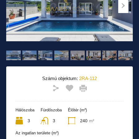
Számú objektum:
2RA-112
Hálószoba
Fürdőszoba
Élőtér (m²)
3
3
240
m²
Az ingatlan területe (m²)