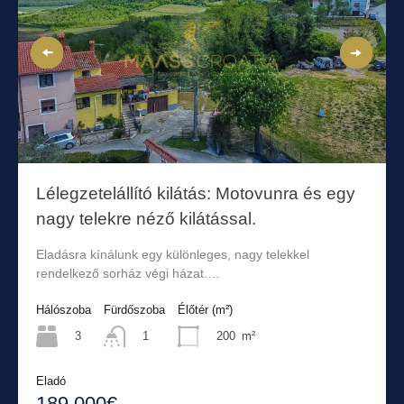
Lélegzetelállító kilátás: Motovunra és egy
nagy telekre néző kilátással.
Eladásra kínálunk egy különleges, nagy telekkel
rendelkező sorház végi házat.…
Hálószoba
Fürdőszoba
Élőtér (m²)
3
200
m²
1
Eladó
189.000€