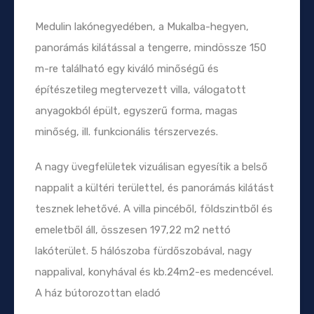
Medulin lakónegyedében, a Mukalba-hegyen,
panorámás kilátással a tengerre, mindössze 150
m-re található egy kiváló minőségű és
építészetileg megtervezett villa, válogatott
anyagokból épült, egyszerű forma, magas
minőség, ill. funkcionális térszervezés.
A nagy üvegfelületek vizuálisan egyesítik a belső
nappalit a kültéri területtel, és panorámás kilátást
tesznek lehetővé. A villa pincéből, földszintből és
emeletből áll, összesen 197,22 m2 nettó
lakóterület. 5 hálószoba fürdőszobával, nagy
nappalival, konyhával és kb.24m2-es medencével.
A ház bútorozottan eladó