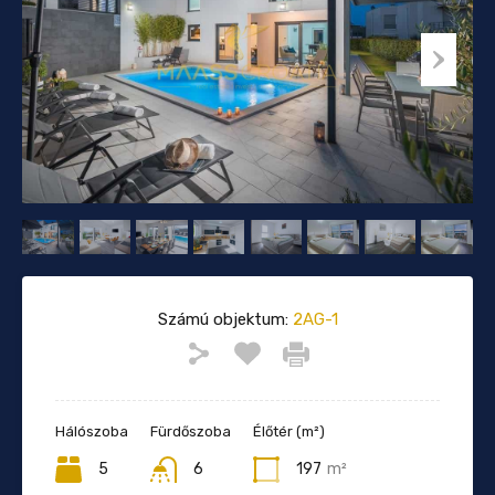
Számú objektum:
2AG-1
Hálószoba
Fürdőszoba
Élőtér (m²)
5
6
197
m²