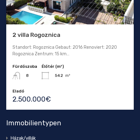
2 villa Rogoznica
Standort: Rogoznica Gebaut: 2016 Renoviert: 2020
Rogoznica Zentrum: 15 km…
Fürdőszoba
Élőtér (m²)
542
m²
8
Eladó
2.500.000€
Immobilientypen
Házak/villák