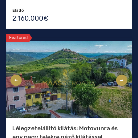
Eladó
2.160.000€
Featured
Lélegzetelállító kilátás: Motovunra és
egy nagy telekre néző kilátással.