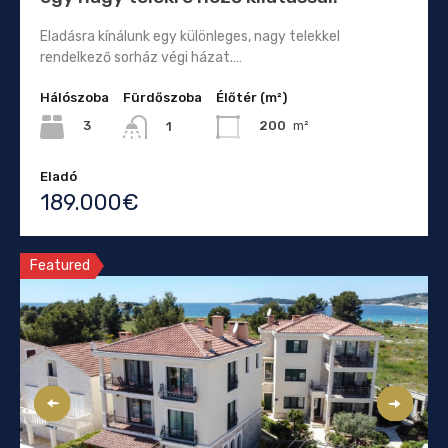
Eladásra kínálunk egy különleges, nagy telekkel
rendelkező sorház végi házat.…
Hálószoba
Fürdőszoba
Élőtér (m²)
3
200
m²
1
Eladó
189.000€
Featured