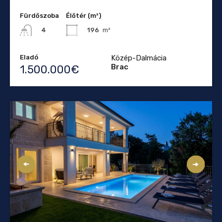
Fürdőszoba
Élőtér (m²)
196
m²
4
Eladó
Közép-Dalmácia
Brac
1.500.000€