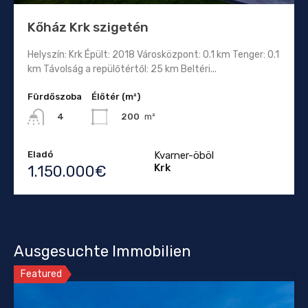
Kőház Krk szigetén
Helyszín: Krk Épült: 2018 Városközpont: 0.1 km Tenger: 0.1
km Távolság a repülőtértől: 25 km Beltéri...
Fürdőszoba
Élőtér (m²)
200
m²
4
Eladó
Kvarner-öböl
Krk
1.150.000€
Ausgesuchte Immobilien
Featured