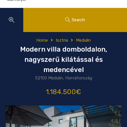
Search
Home
Isztria
Medulin
Modern villa domboldalon,
nagyszerű kilátással és
medencével
52100 Medulin, Horvátország
1.184.500€