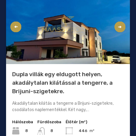
Dupla villák egy eldugott helyen,
akadálytalan kilátással a tengerre, a
Brijuni-szigetekre.
Akadálytalan kilátás a tengerre a Brijuni-szigetekre,
csodálatos naplementékkel. Két nagy,…
Hálószoba
Fürdőszoba
Élőtér (m²)
8
446
m²
8