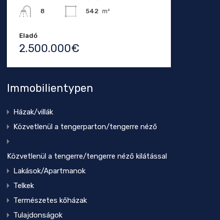
542
m²
8
Eladó
2.500.000€
Immobilientypen
Házak/villák
Közvetlenül a tengerparton/tengerre néző
Közvetlenül a tengerre/tengerre néző kilátással
Lakások/Apartmanok
Telkek
Természetes kőházak
Tulajdonságok