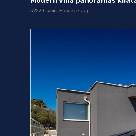
Modern villa panorámás kilát
52220 Labin, Horvátország