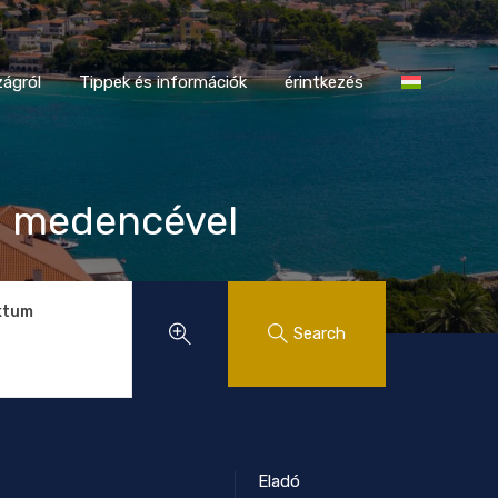
tországról
Tippek és információk
érintkezés
ágról
Tippek és információk
érintkezés
és medencével
ktum
Search
Eladó