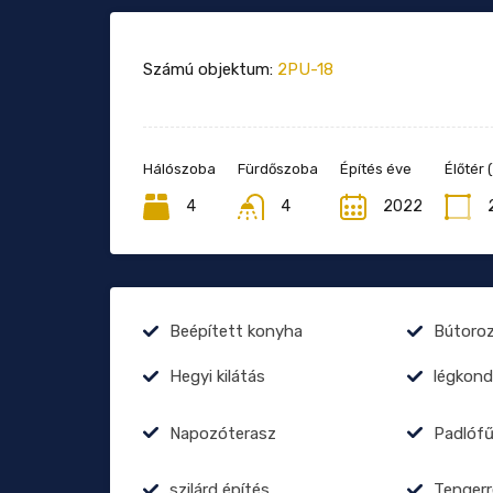
Számú objektum:
2PU-18
Hálószoba
Fürdőszoba
Építés éve
Élőtér 
4
4
2022
Beépített konyha
Bútoro
Hegyi kilátás
légkond
Napozóterasz
Padlóf
szilárd építés
Tengerr