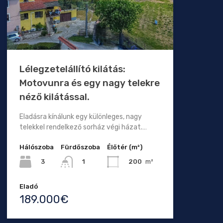
Lélegzetelállító kilátás:
Motovunra és egy nagy telekre
néző kilátással.
Eladásra kínálunk egy különleges, nagy
telekkel rendelkező sorház végi házat.…
Hálószoba
Fürdőszoba
Élőtér (m²)
3
200
m²
1
Eladó
189.000€