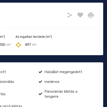
(m²)
Az ingatlan területe (m²)
200
m²
497
m²
zott
Háziállat megengedett
icionálás
medence
Panorámás kilátás a
űtés
tengerre
e néző kilátás