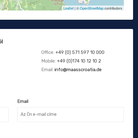
Leaflet
| ©
OpenStreetMap
contributors
ól
Office:
+49 (0) 571 597 10 000
Mobile:
+49 (0)174 10 12 10 2
Email:
info@maasscroatia.de
Email