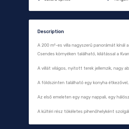
Description
A 200 m²-es villa nagyszerű panorámát kínál a
Csendes környéken található, kilátással a Kva
A villát világos, nyitott terek jellemzik, nag
A földszinten található egy konyha étkezőve
Az első emeleten egy nagy nappali, egy hálós
A kültéri rész tökéletes pihenőhelyként szolg