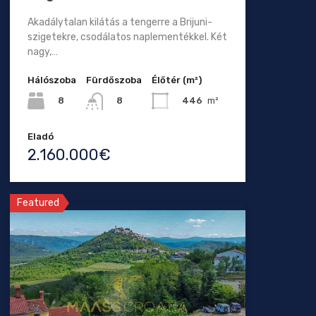
Akadálytalan kilátás a tengerre a Brijuni-
szigetekre, csodálatos naplementékkel. Két
nagy,…
Hálószoba
Fürdőszoba
Élőtér (m²)
8
446
m²
8
Eladó
2.160.000€
Featured