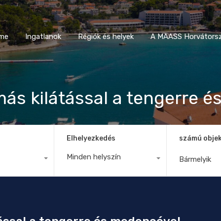
Home
Ingatlanok
Régiók és helyek
A MAASS Horvá
me
Ingatlanok
Régiók és helyek
A MAASS Horvátorsz
más kilátással a tengerre 
Elhelyezkedés
számú obje
Minden helyszín