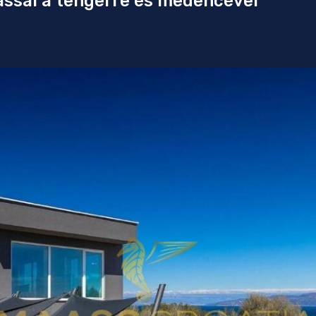
ással a tengerre és medencével