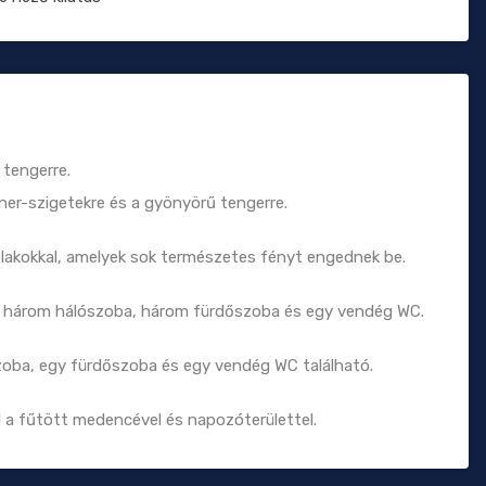
 tengerre.
rner-szigetekre és a gyönyörű tengerre.
y ablakokkal, amelyek sok természetes fényt engednek be.
l, három hálószoba, három fürdőszoba és egy vendég WC.
zoba, egy fürdőszoba és egy vendég WC található.
ál a fűtött medencével és napozóterülettel.