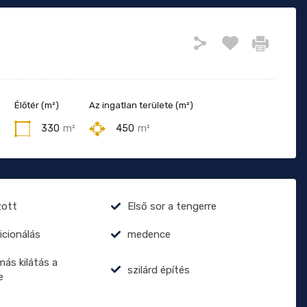
Élőtér (m²)
Az ingatlan területe (m²)
9
330
m²
450
m²
zott
Első sor a tengerre
icionálás
medence
ás kilátás a
szilárd építés
e