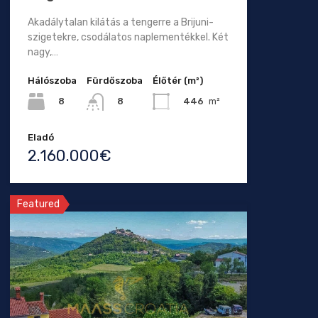
Akadálytalan kilátás a tengerre a Brijuni-
szigetekre, csodálatos naplementékkel. Két
nagy,…
Hálószoba
Fürdőszoba
Élőtér (m²)
8
446
m²
8
Eladó
2.160.000€
Featured