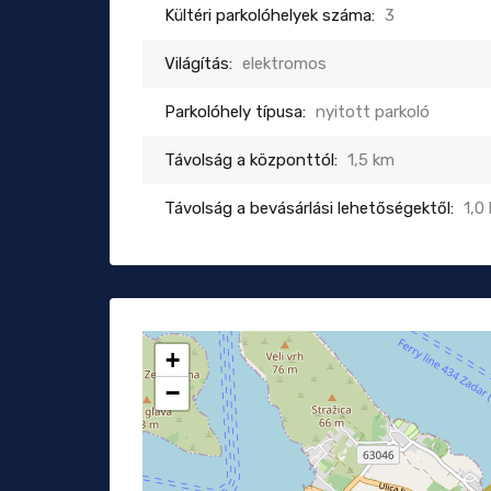
Kültéri parkolóhelyek száma:
3
Világítás:
elektromos
Parkolóhely típusa:
nyitott parkoló
Távolság a központtól:
1,5 km
Távolság a bevásárlási lehetőségektől:
1,0
+
−