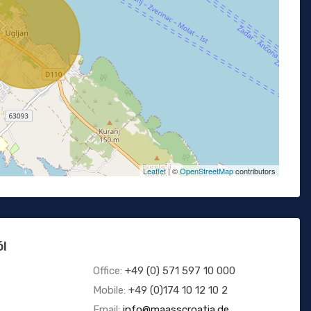
Leaflet
| ©
OpenStreetMap
contributors
ól
Office:
+49 (0) 571 597 10 000
Mobile:
+49 (0)174 10 12 10 2
Email:
info@maasscroatia.de