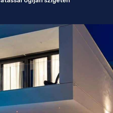
látással Ugljan szigetén