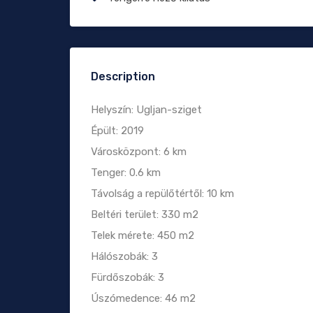
Description
Helyszín: Ugljan-sziget
Épült: 2019
Városközpont: 6 km
Tenger: 0.6 km
Távolság a repülőtértől: 10 km
Beltéri terület: 330 m2
Telek mérete: 450 m2
Hálószobák: 3
Fürdőszobák: 3
Úszómedence: 46 m2