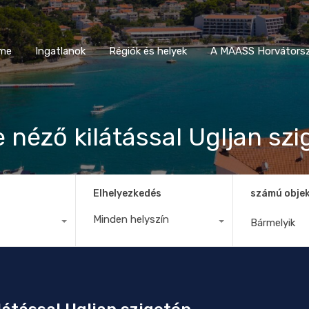
Home
Ingatlanok
Régiók és helyek
A MAASS Horvá
me
Ingatlanok
Régiók és helyek
A MAASS Horvátorsz
e néző kilátással Ugljan sz
Elhelyezkedés
számú obje
Minden helyszín