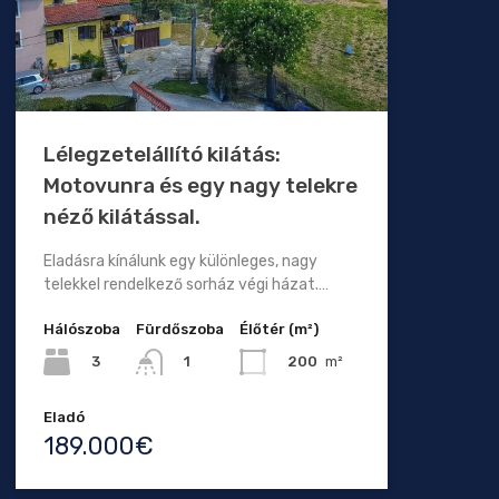
Lélegzetelállító kilátás:
Motovunra és egy nagy telekre
néző kilátással.
Eladásra kínálunk egy különleges, nagy
telekkel rendelkező sorház végi házat.…
Hálószoba
Fürdőszoba
Élőtér (m²)
3
200
m²
1
Eladó
189.000€