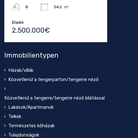
542
m²
8
Eladó
2.500.000€
Immobilientypen
Házak/villák
Közvetlenül a tengerparton/tengerre néző
Közvetlenül a tengerre/tengerre néző kilátással
Lakások/Apartmanok
Telkek
Természetes kőházak
Tulajdonságok