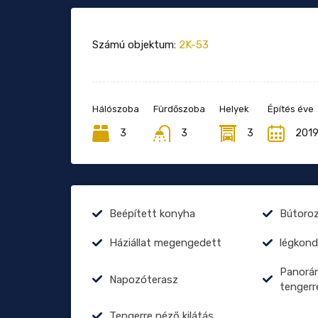
Számú objektum:
2K-53
Hálószoba
Fürdőszoba
Helyek
Építés éve
3
3
3
201
Beépített konyha
Bútoro
Háziállat megengedett
légkond
Panorám
Napozóterasz
tengerr
Tengerre néző kilátás