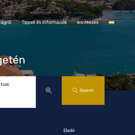
tországról
Tippek és információk
érintkezés
ágról
Tippek és információk
érintkezés
igetén
ktum
Search
Eladó