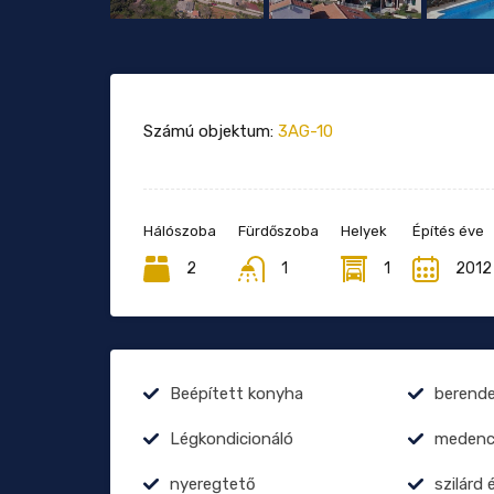
Számú objektum:
3AG-10
Hálószoba
Fürdőszoba
Helyek
Építés éve
2
1
1
2012
Beépített konyha
berend
Légkondicionáló
medenc
nyeregtető
szilárd 