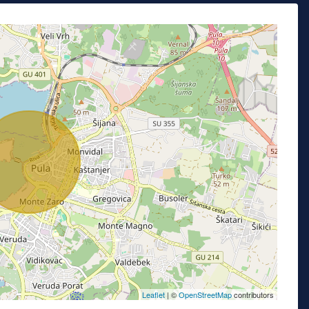
Leaflet
| ©
OpenStreetMap
contributors