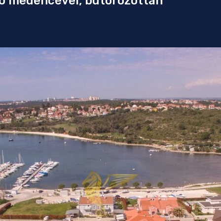
dó medencével, bútorozottan