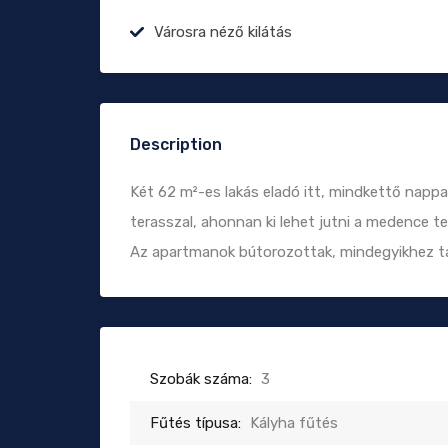
Városra néző kilátás
Description
Két 62 m²-es lakás eladó itt, mindkettő nappa
terasszal, ahonnan ki lehet jutni a medence te
Az apartmanok bútorozottak, mindegyikhez tar
Szobák száma:
3
Fűtés típusa:
Kályha fűtés