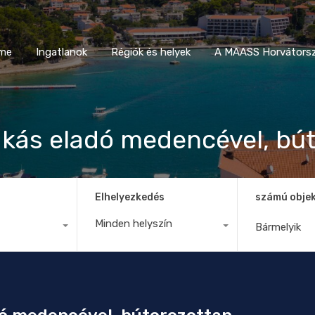
Home
Ingatlanok
Régiók és helyek
A MAASS Horvá
me
Ingatlanok
Régiók és helyek
A MAASS Horvátorsz
lakás eladó medencével, bú
Elhelyezkedés
számú obje
Minden helyszín