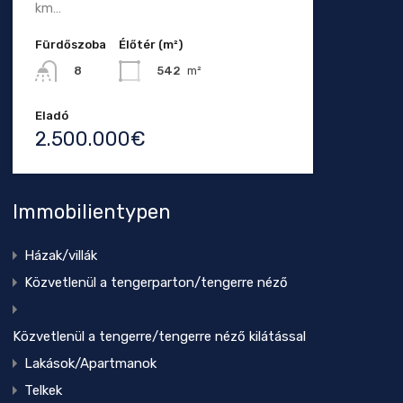
km…
Fürdőszoba
Élőtér (m²)
542
m²
8
Eladó
2.500.000€
Immobilientypen
Házak/villák
Közvetlenül a tengerparton/tengerre néző
Közvetlenül a tengerre/tengerre néző kilátással
Lakások/Apartmanok
Telkek