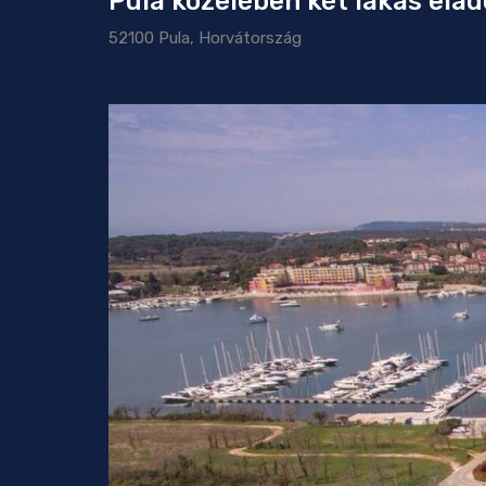
Pula közelében két lakás ela
52100 Pula, Horvátország