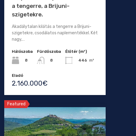
a tengerre, a Brijuni-
szigetekre.
Akadálytalan kilátás a tengerre a Brijuni-
szigetekre, csodálatos naplementékkel. Két
nagy,…
Hálószoba
Fürdőszoba
Élőtér (m²)
8
446
m²
8
Eladó
2.160.000€
Featured