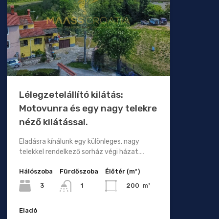
Lélegzetelállító kilátás:
Motovunra és egy nagy telekre
néző kilátással.
Eladásra kínálunk egy különleges, nagy
telekkel rendelkező sorház végi házat.…
Hálószoba
Fürdőszoba
Élőtér (m²)
3
200
m²
1
Eladó