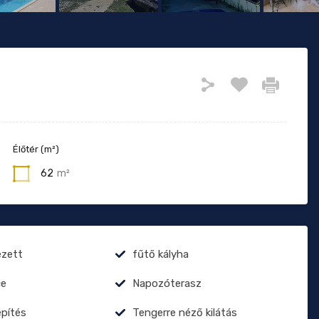
Élőtér (m²)
62
m²
ezett
fűtő kályha
e
Napozóterasz
építés
Tengerre néző kilátás