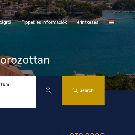
tországról
Tippek és információk
érintkezés
ágról
Tippek és információk
érintkezés
torozottan
ktum
Search