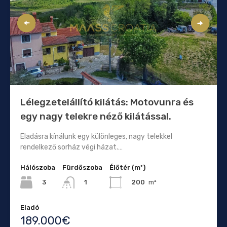
Lélegzetelállító kilátás: Motovunra és
egy nagy telekre néző kilátással.
Eladásra kínálunk egy különleges, nagy telekkel
rendelkező sorház végi házat.…
Hálószoba
Fürdőszoba
Élőtér (m²)
3
200
m²
1
Eladó
189.000€