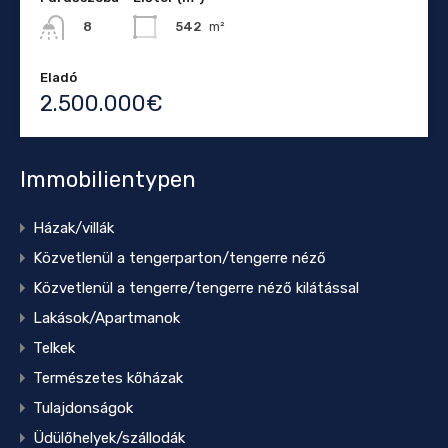
542
m²
8
Eladó
2.500.000€
Immobilientypen
Házak/villák
Közvetlenül a tengerparton/tengerre néző
Közvetlenül a tengerre/tengerre néző kilátással
Lakások/Apartmanok
Telkek
Természetes kőházak
Tulajdonságok
Üdülőhelyek/szállodák