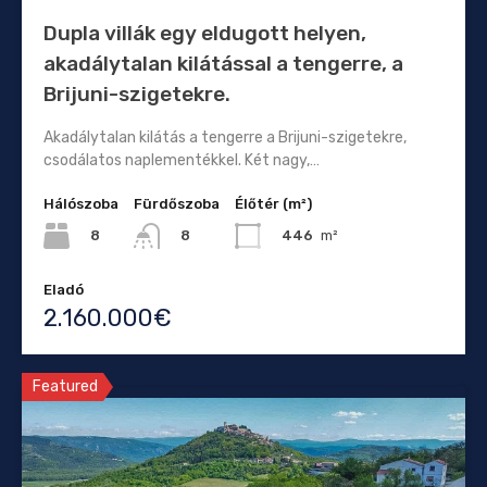
Dupla villák egy eldugott helyen,
akadálytalan kilátással a tengerre, a
Brijuni-szigetekre.
Akadálytalan kilátás a tengerre a Brijuni-szigetekre,
csodálatos naplementékkel. Két nagy,…
Hálószoba
Fürdőszoba
Élőtér (m²)
8
446
m²
8
Eladó
2.160.000€
Featured