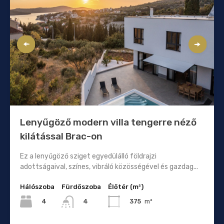
Lenyűgöző modern villa tengerre néző
kilátással Brac-on
Ez a lenyűgöző sziget egyedülálló földrajzi
adottságaival, színes, vibráló közösségével és gazdag...
Hálószoba
Fürdőszoba
Élőtér (m²)
4
375
m²
4