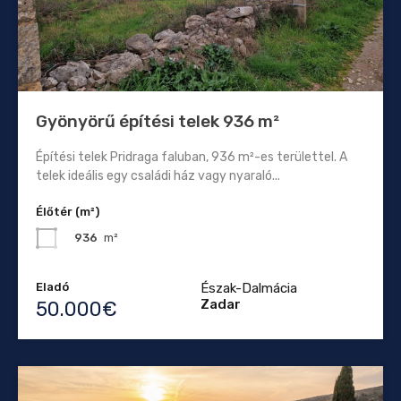
Gyönyörű építési telek 936 m²
Építési telek Pridraga faluban, 936 m²-es területtel. A
telek ideális egy családi ház vagy nyaraló...
Élőtér (m²)
936
m²
Eladó
Észak-Dalmácia
Zadar
50.000€