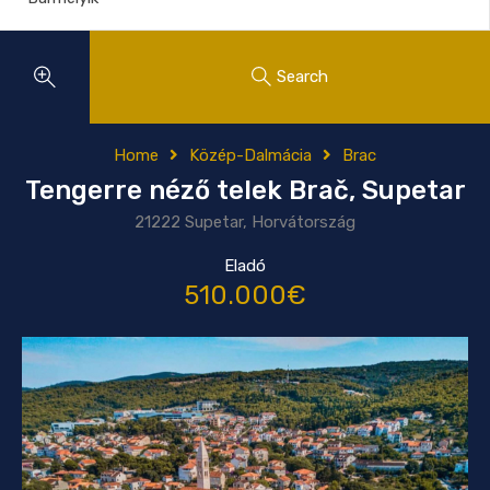
Search
Home
Közép-Dalmácia
Brac
Tengerre néző telek Brač, Supetar
21222 Supetar, Horvátország
Eladó
510.000€