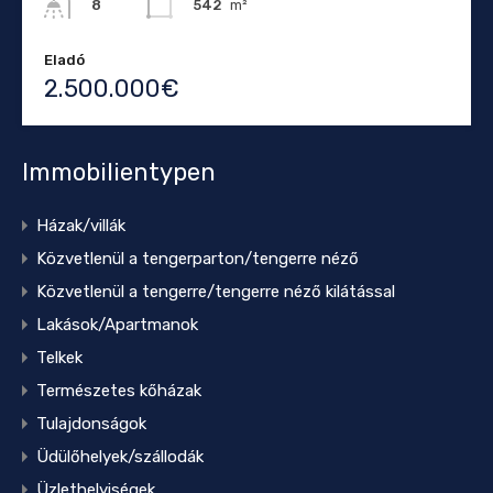
542
m²
8
Eladó
2.500.000€
Immobilientypen
Házak/villák
Közvetlenül a tengerparton/tengerre néző
Közvetlenül a tengerre/tengerre néző kilátással
Lakások/Apartmanok
Telkek
Természetes kőházak
Tulajdonságok
Üdülőhelyek/szállodák
Üzlethelyiségek