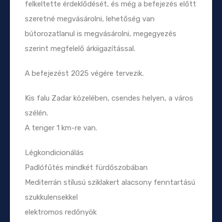
felkeltette érdeklődését, és még a befejezés előtt
szeretné megvásárolni, lehetőség van
bútorozatlanul is megvásárolni, megegyezés
szerint megfelelő árkiigazítással.
A befejezést 2025 végére tervezik.
Kis falu Zadar közelében, csendes helyen, a város
szélén.
A tenger 1 km-re van.
Légkondicionálás
Padlófűtés mindkét fürdőszobában
Mediterrán stílusú sziklakert alacsony fenntartású
szukkulensekkel
elektromos redőnyök