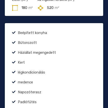
180
m²
520
m²
Beépített konyha
Bútorozott
Háziállat megengedett
Kert
légkondicionálás
medence
Napozóterasz
Padlófűtés