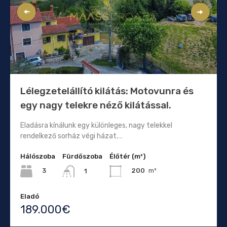
Lélegzetelállító kilátás: Motovunra és
egy nagy telekre néző kilátással.
Eladásra kínálunk egy különleges, nagy telekkel
rendelkező sorház végi házat.…
Hálószoba
Fürdőszoba
Élőtér (m²)
3
200
m²
1
Eladó
189.000€