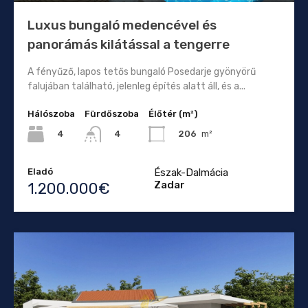
Luxus bungaló medencével és
panorámás kilátással a tengerre
A fényűző, lapos tetős bungaló Posedarje gyönyörű
falujában található, jelenleg építés alatt áll, és a...
Hálószoba
Fürdőszoba
Élőtér (m²)
4
206
m²
4
Eladó
Észak-Dalmácia
Zadar
1.200.000€