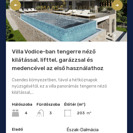
Villa Vodice-ban tengerre néző
kilátással, lifttel, garázzsal és
medencével az első használathoz
Csendes környezetben, távol a hétköznapok
nyüzsgésétől, ez a villa panorámás tengerre néző
kilátással,...
Hálószoba
Fürdőszoba
Élőtér (m²)
4
203
m²
3
Eladó
Észak-Dalmácia