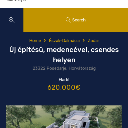
Search
Home
Észak-Dalmácia
Zadar
Új építésű, medencével, csendes
helyen
23322 Posedarje, Horvátország
Eladó
620.000€