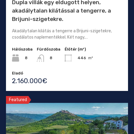
Dupla villák egy eldugott helyen,
akadálytalan kilátással a tengerre, a
Brijuni-szigetekre.
Akadálytalan kilátás a tengerre a Brijuni-szigetekre,
csodálatos naplementékkel. Két nagy,…
Hálószoba
Fürdőszoba
Élőtér (m²)
8
446
m²
8
Eladó
2.160.000€
Featured