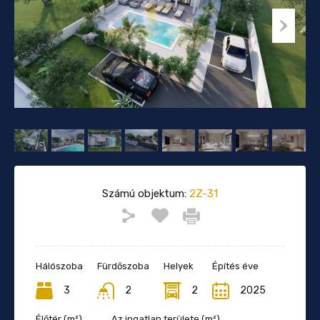
Számú objektum:
2Z-31
Hálószoba
Fürdőszoba
Helyek
Építés éve
3
2
2
2025
Élőtér (m²)
Az ingatlan területe (m²)