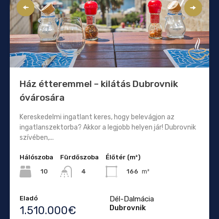
Ház étteremmel – kilátás Dubrovnik
óvárosára
Kereskedelmi ingatlant keres, hogy belevágjon az
ingatlanszektorba? Akkor a legjobb helyen jár! Dubrovnik
szívében,...
Hálószoba
Fürdőszoba
Élőtér (m²)
10
166
m²
4
Eladó
Dél-Dalmácia
Dubrovnik
1.510.000€