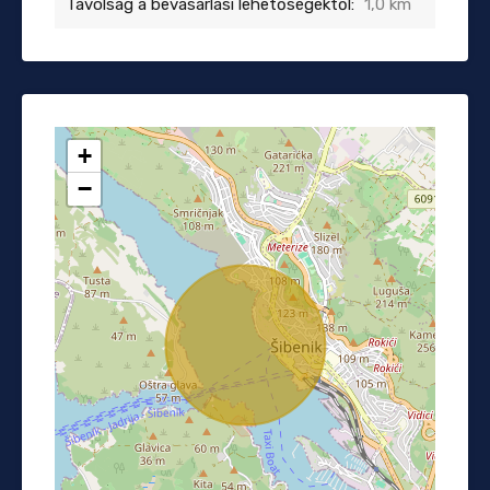
Távolság a bevásárlási lehetőségektől:
1,0 km
+
−