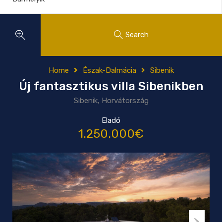
Search
Home
Észak-Dalmácia
Sibenik
Új fantasztikus villa Sibenikben
Sibenik, Horvátország
Eladó
1.250.000€