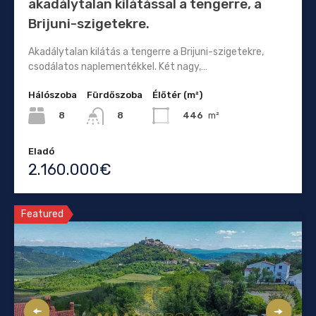
akadálytalan kilátással a tengerre, a
Brijuni-szigetekre.
Akadálytalan kilátás a tengerre a Brijuni-szigetekre,
csodálatos naplementékkel. Két nagy,…
Hálószoba
Fürdőszoba
Élőtér (m²)
8
446
m²
8
Eladó
2.160.000€
Featured