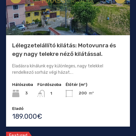
Lélegzetelállító kilátás: Motovunra és
egy nagy telekre néző kilátással.
Eladásra kínálunk egy különleges, nagy telekkel
rendelkező sorház végi házat.…
Hálószoba
Fürdőszoba
Élőtér (m²)
3
200
m²
1
Eladó
189.000€
Featured