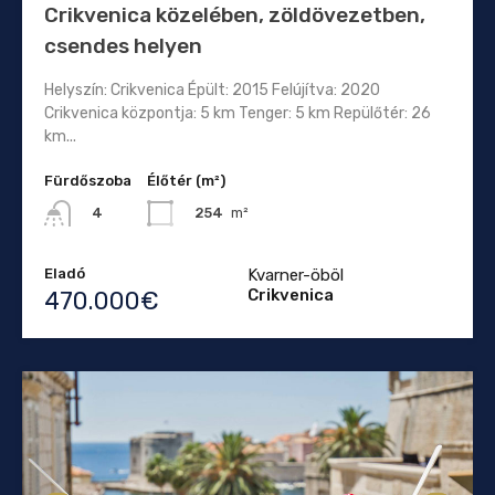
Crikvenica közelében, zöldövezetben,
csendes helyen
Helyszín: Crikvenica Épült: 2015 Felújítva: 2020
Crikvenica központja: 5 km Tenger: 5 km Repülőtér: 26
km...
Fürdőszoba
Élőtér (m²)
254
m²
4
Eladó
Kvarner-öböl
Crikvenica
470.000€