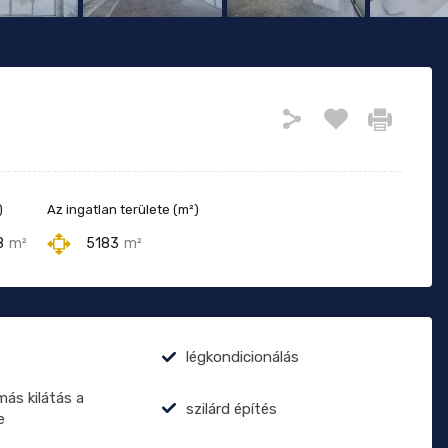
)
Az ingatlan területe (m²)
8
m²
5183
m²
légkondicionálás
ás kilátás a
szilárd építés
e