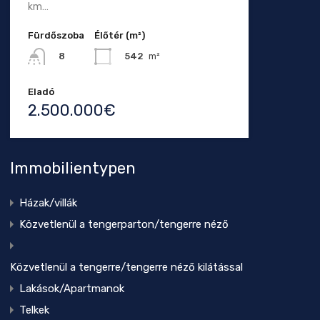
km…
Fürdőszoba
Élőtér (m²)
542
m²
8
Eladó
2.500.000€
Immobilientypen
Házak/villák
Közvetlenül a tengerparton/tengerre néző
Közvetlenül a tengerre/tengerre néző kilátással
Lakások/Apartmanok
Telkek