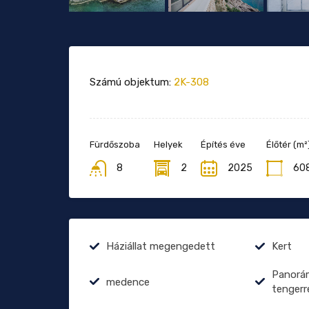
Számú objektum:
2K-308
Fürdőszoba
Helyek
Építés éve
Élőtér (m²
8
2
2025
60
Háziállat megengedett
Kert
Panorám
medence
tengerr