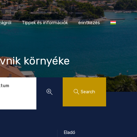
tországról
Tippek és információk
érintkezés
ágról
Tippek és információk
érintkezés
ovnik környéke
ktum
Search
Eladó