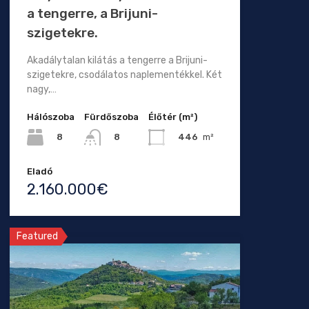
a tengerre, a Brijuni-
szigetekre.
Akadálytalan kilátás a tengerre a Brijuni-
szigetekre, csodálatos naplementékkel. Két
nagy,…
Hálószoba
Fürdőszoba
Élőtér (m²)
8
446
m²
8
Eladó
2.160.000€
Featured