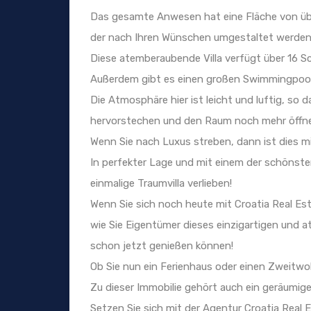
Das gesamte Anwesen hat eine Fläche von üb
der nach Ihren Wünschen umgestaltet werden
Diese atemberaubende Villa verfügt über 16 S
Außerdem gibt es einen großen Swimmingpool 
Die Atmosphäre hier ist leicht und luftig, so da
hervorstechen und den Raum noch mehr öffnen, 
Wenn Sie nach Luxus streben, dann ist dies mit 
In perfekter Lage und mit einem der schönsten
einmalige Traumvilla verlieben!
Wenn Sie sich noch heute mit Croatia Real Est
wie Sie Eigentümer dieses einzigartigen und 
schon jetzt genießen können!
Ob Sie nun ein Ferienhaus oder einen Zweitwoh
Zu dieser Immobilie gehört auch ein geräumiger
Setzen Sie sich mit der Agentur Croatia Real 