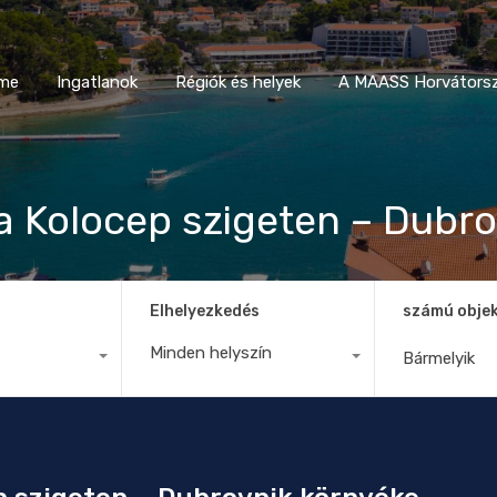
Home
Ingatlanok
Régiók és helyek
A MAASS Horvá
me
Ingatlanok
Régiók és helyek
A MAASS Horvátorsz
 a Kolocep szigeten – Dubr
Elhelyezkedés
számú obje
Minden helyszín