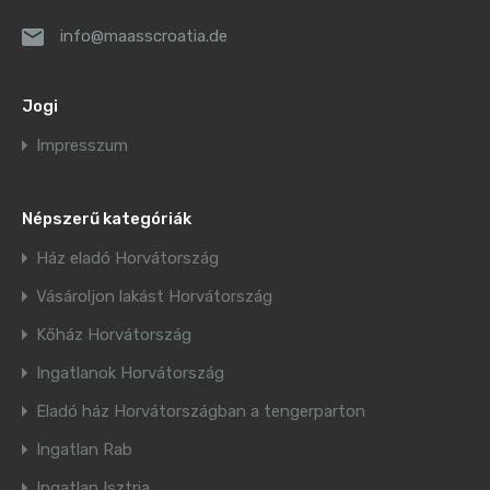
info@maasscroatia.de
Jogi
Impresszum
Népszerű kategóriák
Ház eladó Horvátország
Vásároljon lakást Horvátország
Kőház Horvátország
Ingatlanok Horvátország
Eladó ház Horvátországban a tengerparton
Ingatlan Rab
Ingatlan Isztria