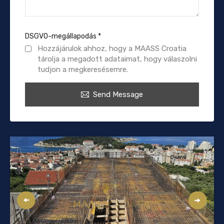
DSGVO-megállapodás
*
Hozzájárulok ahhoz, hogy a MAASS Croatia
tárolja a megadott adataimat, hogy válaszolni
tudjon a megkeresésemre.
Send Message