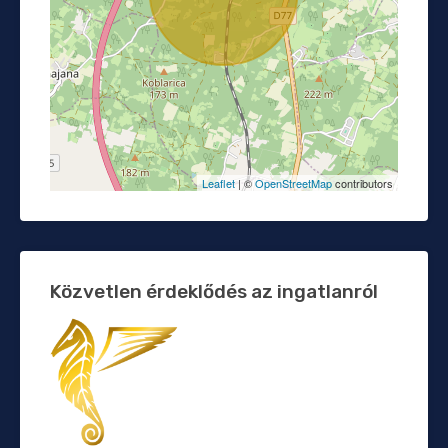
Leaflet
| ©
OpenStreetMap
contributors
Közvetlen érdeklődés az ingatlanról