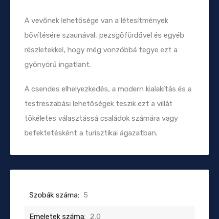
A vevőnek lehetősége van a létesítmények
bővítésére szaunával, pezsgőfürdővel és egyéb
részletekkel, hogy még vonzóbbá tegye ezt a
gyönyörű ingatlant.
A csendes elhelyezkedés, a modern kialakítás és a
testreszabási lehetőségek teszik ezt a villát
tökéletes választássá családok számára vagy
befektetésként a turisztikai ágazatban.
Szobák száma:
5
Emeletek száma:
2,0