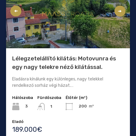
Lélegzetelállító kilátás: Motovunra és
egy nagy telekre néző kilátással.
Eladásra kínálunk egy különleges, nagy telekkel
rendelkező sorház végi házat.…
Hálószoba
Fürdőszoba
Élőtér (m²)
3
200
m²
1
Eladó
189.000€