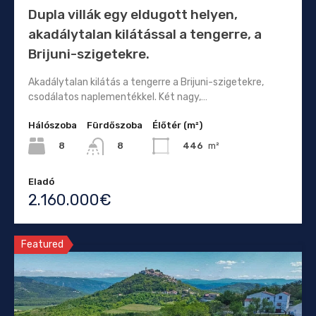
Dupla villák egy eldugott helyen,
akadálytalan kilátással a tengerre, a
Brijuni-szigetekre.
Akadálytalan kilátás a tengerre a Brijuni-szigetekre,
csodálatos naplementékkel. Két nagy,…
Hálószoba
Fürdőszoba
Élőtér (m²)
8
446
m²
8
Eladó
2.160.000€
Featured