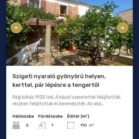
Szigeti nyaraló gyönyörű helyen,
kerttel, pár lépésre a tengertől
Régi kőház 1930-ból. A házat szeretettel felújították,
részben felújították és berendezték. Az alsó...
Hálószoba
Fürdőszoba
Élőtér (m²)
2
110
m²
1