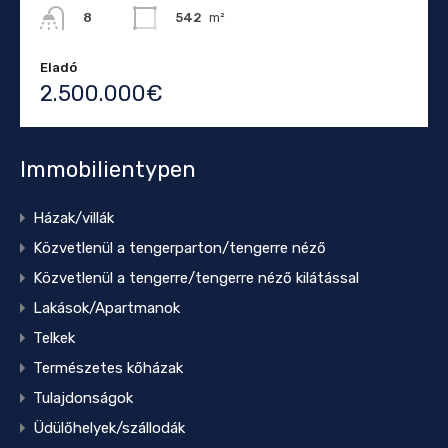
542
m²
8
Eladó
2.500.000€
Immobilientypen
Házak/villák
Közvetlenül a tengerparton/tengerre néző
Közvetlenül a tengerre/tengerre néző kilátással
Lakások/Apartmanok
Telkek
Természetes kőházak
Tulajdonságok
Üdülőhelyek/szállodák