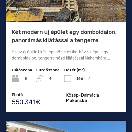
Két modern új épület egy domboldalon,
panorámás kilátással a tengerre
Ez az új épület két lépcsőzetes ikerházzal épül egy
domboldalon, tengerre néző kilátással Makarskára....
Hálószoba
Fürdőszoba
Élőtér (m²)
3
166
m²
4
Eladó
Közép-Dalmácia
Makarska
550.341€