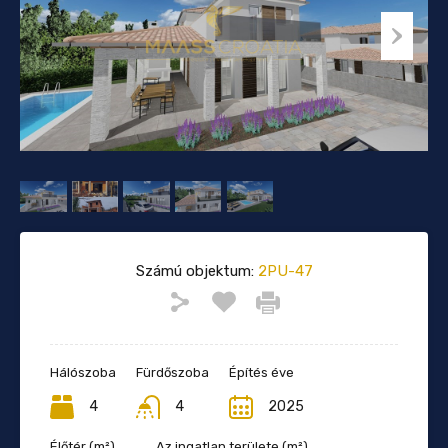
Számú objektum:
2PU-47
Hálószoba
Fürdőszoba
Építés éve
4
4
2025
Élőtér (m²)
Az ingatlan területe (m²)