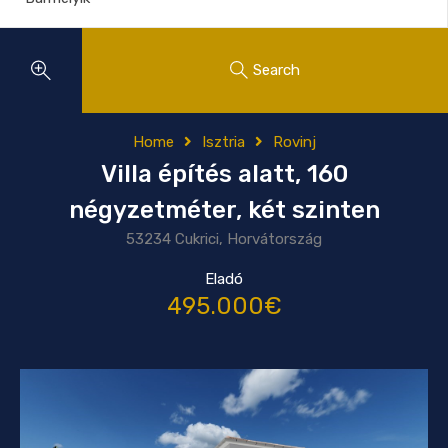
Search
Home
Isztria
Rovinj
Villa építés alatt, 160
négyzetméter, két szinten
53234 Cukrici, Horvátország
Eladó
495.000€