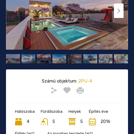
Számú objektum:
2PU-4
Hálószoba
Fürdőszoba
Helyek
Építés éve
4
5
5
2016
Élőtér (m²)
Az ingatlan területe (m²)