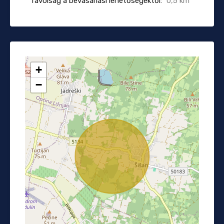
Távolság a bevásárlási lehetőségektől:
0,5 km
+
−