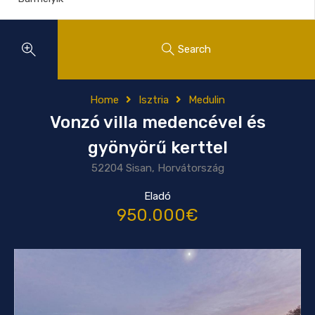
Search
Home
Isztria
Medulin
Vonzó villa medencével és
gyönyörű kerttel
52204 Sisan, Horvátország
Eladó
950.000€