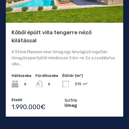
Kőből épült villa tengerre néző
kilátással
A Stone Mansion near Umag egy lenyűgöző ingatlan
Umag központjától mindössze 5 km-re. Ez a csodálatos
villa...
Hálószoba
Fürdőszoba
Élőtér (m²)
6
375
m²
6
Eladó
Isztria
Umag
1.990.000€