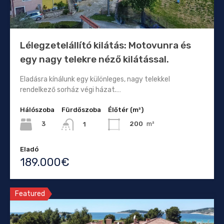
Lélegzetelállító kilátás: Motovunra és
egy nagy telekre néző kilátással.
Eladásra kínálunk egy különleges, nagy telekkel
rendelkező sorház végi házat.…
Hálószoba
Fürdőszoba
Élőtér (m²)
3
200
m²
1
Eladó
189.000€
Featured