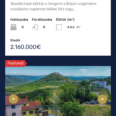
Akadálytalan kilátás a tengerre a Brijuni-szigetekre,
csodálatos naplementékkel. Két nagy,…
Hálószoba
Fürdőszoba
Élőtér (m²)
8
446
m²
8
Eladó
2.160.000€
Featured