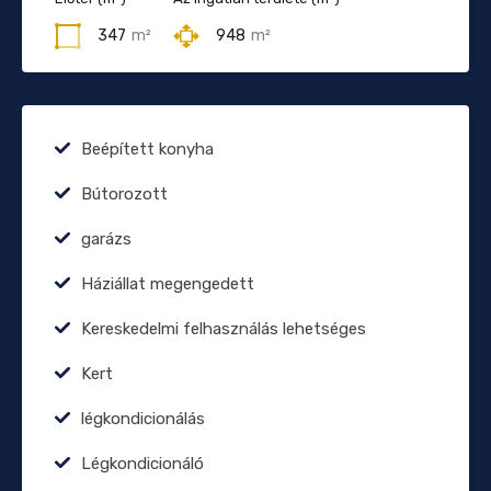
347
m²
948
m²
Beépített konyha
Bútorozott
garázs
Háziállat megengedett
Kereskedelmi felhasználás lehetséges
Kert
légkondicionálás
Légkondicionáló