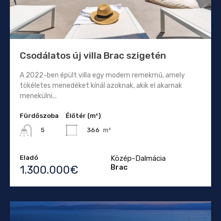
Csodálatos új villa Brac szigetén
A 2022-ben épült villa egy modern remekmű, amely
tökéletes menedéket kínál azoknak, akik el akarnak
menekülni...
Fürdőszoba
Élőtér (m²)
366
m²
5
Eladó
Közép-Dalmácia
Brac
1.300.000€