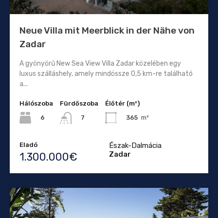
Neue Villa mit Meerblick in der Nähe von
Zadar
A gyönyörű New Sea View Villa Zadar közelében egy
luxus szálláshely, amely mindössze 0,5 km-re található
a...
Hálószoba
Fürdőszoba
Élőtér (m²)
6
365
m²
7
Eladó
Észak-Dalmácia
Zadar
1.300.000€