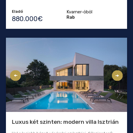
Eladó
Kvarner-öböl
Rab
880.000€
Luxus két szinten: modern villa Isztrián