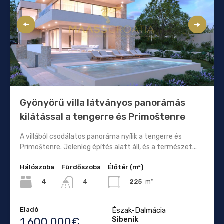
Gyönyörű villa látványos panorámás
kilátással a tengerre és Primoštenre
A villából csodálatos panoráma nyílik a tengerre és
Primoštenre. Jelenleg építés alatt áll, és a természet...
Hálószoba
Fürdőszoba
Élőtér (m²)
4
225
m²
4
Eladó
Észak-Dalmácia
Sibenik
1.600.000€