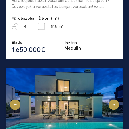
Hol a legjobb házat vásárolni az Isztriai-félszigeten?
Üdvözöljük a varázslatos Liznjan városában! Ez a...
Fürdőszoba
Élőtér (m²)
513
m²
4
Eladó
Isztria
Medulin
1.650.000€