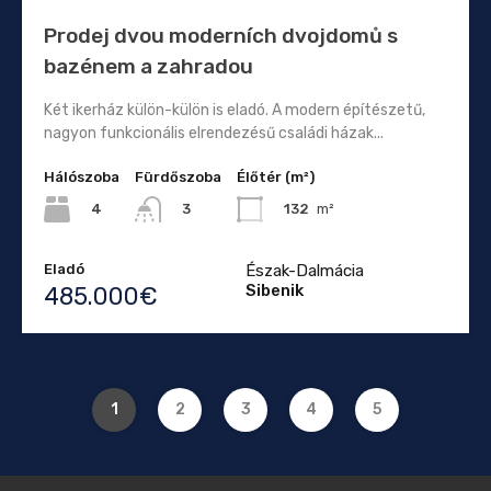
Prodej dvou moderních dvojdomů s
bazénem a zahradou
Két ikerház külön-külön is eladó. A modern építészetű,
nagyon funkcionális elrendezésű családi házak...
Hálószoba
Fürdőszoba
Élőtér (m²)
4
132
m²
3
Eladó
Észak-Dalmácia
Sibenik
485.000€
1
2
3
4
5