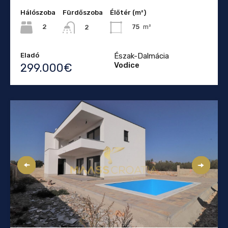
Hálószoba
Fürdőszoba
Élőtér (m²)
2
75
m²
2
Eladó
Észak-Dalmácia
Vodice
299.000€