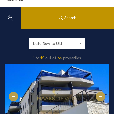
Search
Date New to Old
1
to
16
out of
66
properties