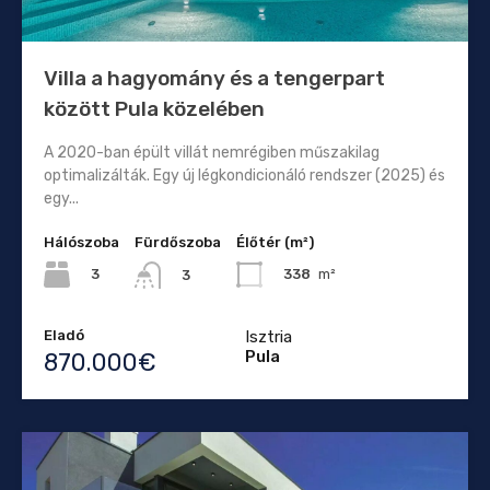
Villa a hagyomány és a tengerpart
között Pula közelében
A 2020-ban épült villát nemrégiben műszakilag
optimalizálták. Egy új légkondicionáló rendszer (2025) és
egy...
Hálószoba
Fürdőszoba
Élőtér (m²)
3
338
m²
3
Eladó
Isztria
Pula
870.000€