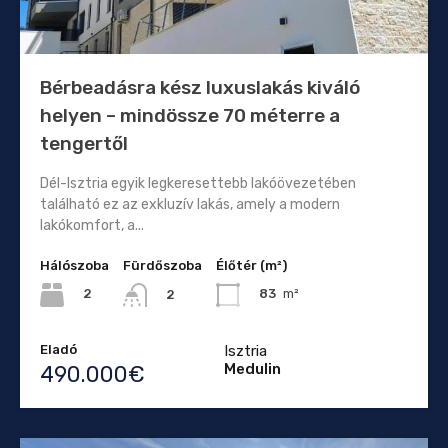
Bérbeadásra kész luxuslakás kiváló
helyen – mindössze 70 méterre a
tengertől
Dél-Isztria egyik legkeresettebb lakóövezetében
található ez az exkluzív lakás, amely a modern
lakókomfort, a...
Hálószoba
Fürdőszoba
Élőtér (m²)
2
83
m²
2
Eladó
Isztria
Medulin
490.000€