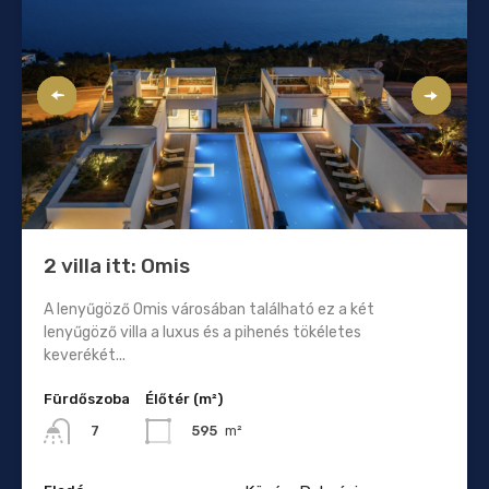
2 villa itt: Omis
A lenyűgöző Omis városában található ez a két
lenyűgöző villa a luxus és a pihenés tökéletes
keverékét...
Fürdőszoba
Élőtér (m²)
595
m²
7