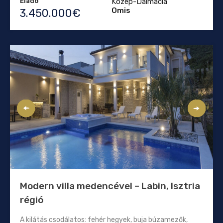
Eladó
Közép-Dalmácia
Omis
3.450.000€
Modern villa medencével – Labin, Isztria
régió
A kilátás csodálatos: fehér hegyek, buja búzamezők,