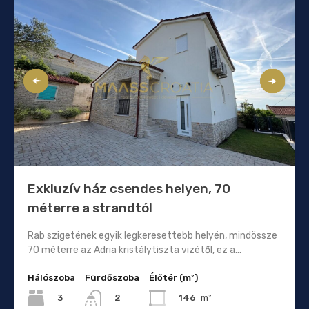
Exkluzív ház csendes helyen, 70
méterre a strandtól
Rab szigetének egyik legkeresettebb helyén, mindössze
70 méterre az Adria kristálytiszta vizétől, ez a...
Hálószoba
Fürdőszoba
Élőtér (m²)
3
146
m²
2