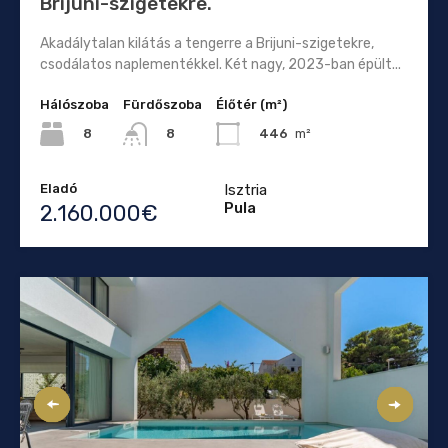
Brijuni-szigetekre.
Akadálytalan kilátás a tengerre a Brijuni-szigetekre,
csodálatos naplementékkel. Két nagy, 2023-ban épült...
Hálószoba
Fürdőszoba
Élőtér (m²)
8
446
m²
8
Eladó
Isztria
Pula
2.160.000€