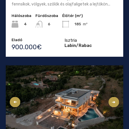
fennsíkok, völgyek, szőlők és olajfaligetek a lejtőkön...
Hálószoba
Fürdőszoba
Élőtér (m²)
4
185
m²
6
Eladó
Isztria
Labin/Rabac
900.000€