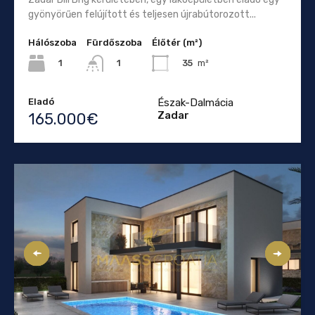
gyönyörűen felújított és teljesen újrabútorozott...
Hálószoba
Fürdőszoba
Élőtér (m²)
1
35
m²
1
Eladó
Észak-Dalmácia
Zadar
165.000€