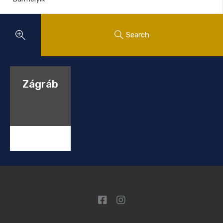
Search
Zágráb