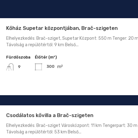
Kőház Supetar központjában, Brač-szigeten
Elhelyezkedés: Brač-sziget, Supetar Központ: 550 m Tenger: 20 
Távolság a repülőtértől: 9 km Belső...
Fürdőszoba
Élőtér (m²)
m²
300
9
Csodálatos kővilla a Brač-szigeten
Elhelyezkedés: Brač-sziget Városközpont: 11 km Tengerpart: 30 m
Távolság a repülőtértől: 53 km Belső...