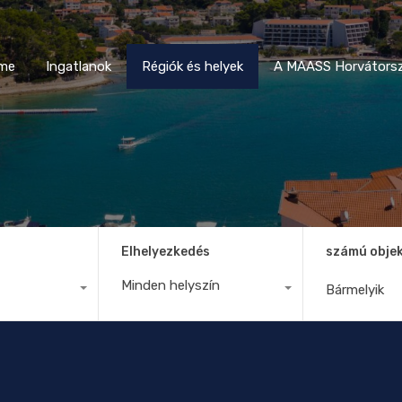
Home
Ingatlanok
Régiók és helyek
A MAASS Horvá
me
Ingatlanok
Régiók és helyek
A MAASS Horvátorsz
Elhelyezkedés
számú obje
Minden helyszín