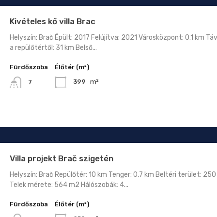
Kivételes kő villa Brac
Helyszín: Brač Épült: 2017 Felújítva: 2021 Városközpont: 0.1 km Tá
a repülőtértől: 31 km Belső...
Fürdőszoba
Élőtér (m²)
m²
399
7
Villa projekt Brač szigetén
Helyszín: Brač Repülőtér: 10 km Tenger: 0,7 km Beltéri terület: 25
Telek mérete: 564 m2 Hálószobák: 4...
Fürdőszoba
Élőtér (m²)