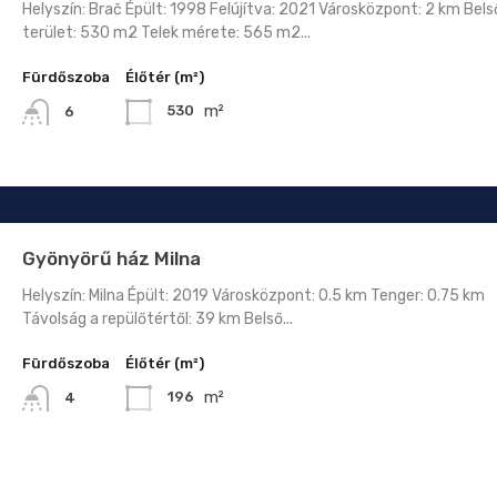
Helyszín: Brač Épült: 1998 Felújítva: 2021 Városközpont: 2 km Bels
terület: 530 m2 Telek mérete: 565 m2...
Fürdőszoba
Élőtér (m²)
m²
530
6
Gyönyörű ház Milna
Helyszín: Milna Épült: 2019 Városközpont: 0.5 km Tenger: 0.75 km
Távolság a repülőtértől: 39 km Belső...
Fürdőszoba
Élőtér (m²)
m²
196
4