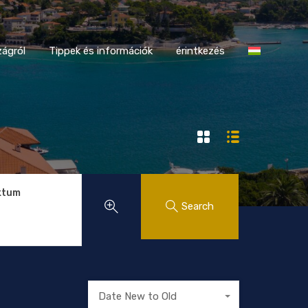
tországról
Tippek és információk
érintkezés
ágról
Tippek és információk
érintkezés
ktum
Search
Date New to Old