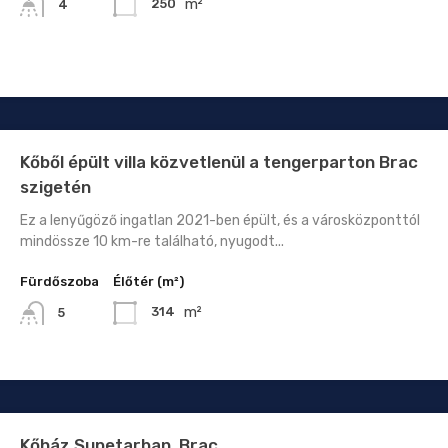
m²
250
4
Kőből épült villa közvetlenül a tengerparton Brac
szigetén
Ez a lenyűgöző ingatlan 2021-ben épült, és a városközponttól
mindössze 10 km-re található, nyugodt...
Fürdőszoba
Élőtér (m²)
m²
314
5
Kőház Supetarban, Brac