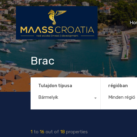
Ho
Brac
Tulajdon típusa
régióban
Bármelyik
Minden régió
1
to
16
out of
18
properties