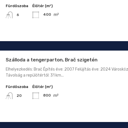
Fürdőszoba
Élőtér (m²)
m²
400
6
Szálloda a tengerparton, Brač szigetén
Elhelyezkedés: Brač Építés éve: 2007 Felújítás éve: 2024 Városkö
Távolság a repülőtértől: 31 km...
Fürdőszoba
Élőtér (m²)
m²
800
20