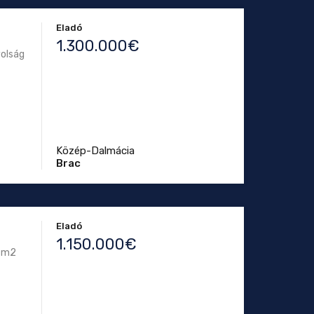
Eladó
1.300.000€
volság
Közép-Dalmácia
Brac
Eladó
1.150.000€
0 m2