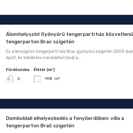
Álomhelyszín! Gyönyörű tengerparti ház közvetlenü
tengerparton Brac szigetén
Ez a lenyűgöző tengerparti ház Brac gyönyörű szigetén 2003-ba
épült, és tökéletes menedéket kínál a...
Fürdőszoba
Élőtér (m²)
m²
198
3
Domboldali elhelyezkedés a fenyőerdőben: villa a
tengerparton Brač szigetén