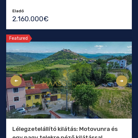
Eladó
2.160.000€
Featured
Lélegzetelállító kilátás: Motovunra és
egy nagy telekre néző kilátással.