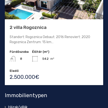
2 villa Rogoznica
Standort: Rogoznica Gebaut: 2016 Renoviert: 2020
Rogoznica Zentrum: 15 km…
Fürdőszoba
Élőtér (m²)
542
m²
8
Eladó
2.500.000€
Immobilientypen
Házak/villák