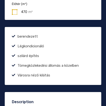
Élőtér (m²)
470
m²
berendezett
Légkondicionáló
szilárd építés
Tömegközlekedési állomás a közelben
Városra néző kilátás
Description