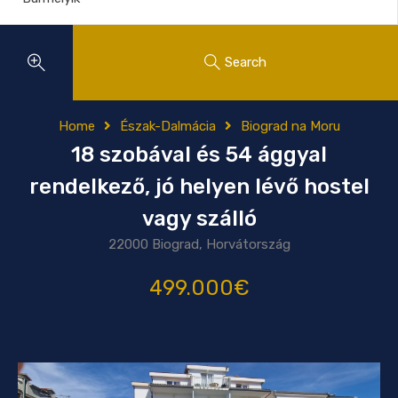
Search
Home
Észak-Dalmácia
Biograd na Moru
18 szobával és 54 ággyal
rendelkező, jó helyen lévő hostel
vagy szálló
22000 Biograd, Horvátország
499.000€