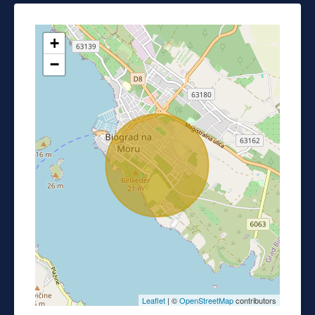
+
−
Leaflet
| ©
OpenStreetMap
contributors