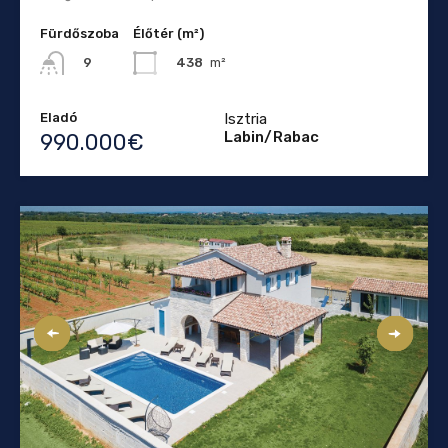
Fürdőszoba
Élőtér (m²)
438
m²
9
Eladó
Isztria
Labin/Rabac
990.000€