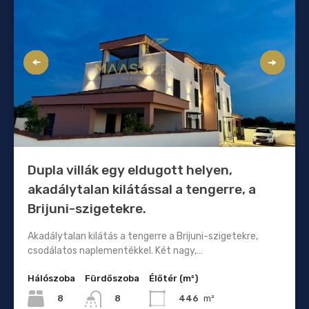
Dupla villák egy eldugott helyen,
akadálytalan kilátással a tengerre, a
Brijuni-szigetekre.
Akadálytalan kilátás a tengerre a Brijuni-szigetekre,
csodálatos naplementékkel. Két nagy,…
Hálószoba
Fürdőszoba
Élőtér (m²)
8
446
m²
8