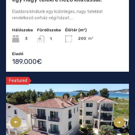
Eladásra kínálunk egy különleges, nagy telekkel
rendelkező sorház végi házat.…
Hálószoba
Fürdőszoba
Élőtér (m²)
3
200
m²
1
Eladó
189.000€
Featured