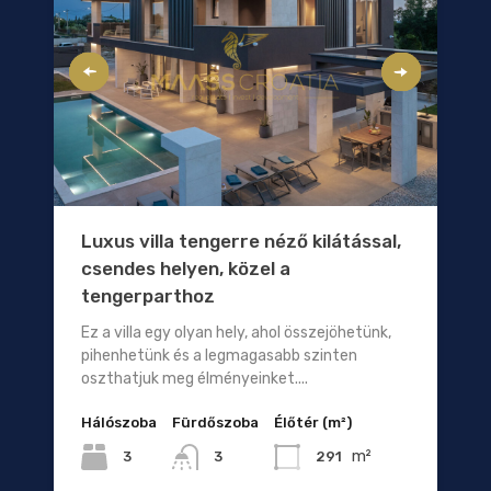
Luxus villa tengerre néző kilátással,
csendes helyen, közel a
tengerparthoz
Ez a villa egy olyan hely, ahol összejöhetünk,
pihenhetünk és a legmagasabb szinten
oszthatjuk meg élményeinket....
Hálószoba
Fürdőszoba
Élőtér (m²)
m²
3
291
3