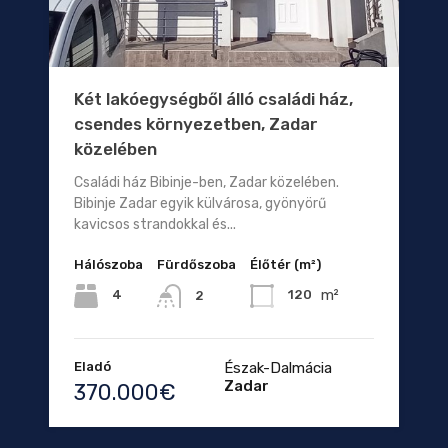
Két lakóegységből álló családi ház,
csendes környezetben, Zadar
közelében
Családi ház Bibinje-ben, Zadar közelében.
Bibinje Zadar egyik külvárosa, gyönyörű
kavicsos strandokkal és...
Hálószoba
Fürdőszoba
Élőtér (m²)
m²
4
120
2
Eladó
Észak-Dalmácia
Zadar
370.000€