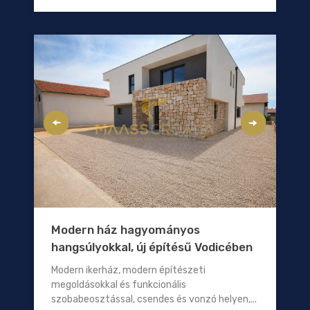
Modern ház hagyományos
hangsúlyokkal, új építésű Vodicében
Modern ikerház, modern építészeti
megoldásokkal és funkcionális
szobabeosztással, csendes és vonzó helyen,...