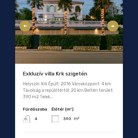
Exkluzív villa Krk szigetén
Helyszín: Krk Épült: 2016 Városközpont: 4 km
Távolság a repülőtértől: 20 km Beltéri terület:
390 m2 Telek...
Fürdőszoba
Élőtér (m²)
m²
390
4