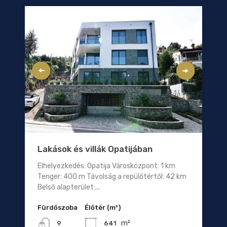
Lakások és villák Opatijában
Elhelyezkedés: Opatija Városközpont: 1 km
Tenger: 400 m Távolság a repülőtértől: 42 km
Belső alapterület:...
Fürdőszoba
Élőtér (m²)
m²
641
9