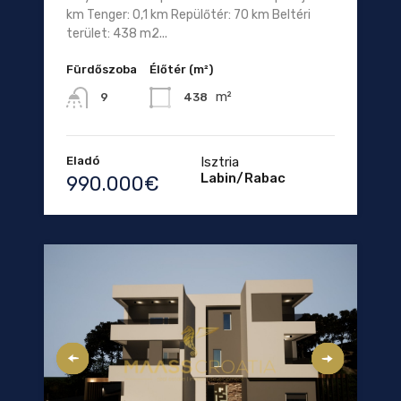
km Tenger: 0,1 km Repülőtér: 70 km Beltéri
terület: 438 m2...
Fürdőszoba
Élőtér (m²)
m²
438
9
Eladó
Isztria
Labin/Rabac
990.000€