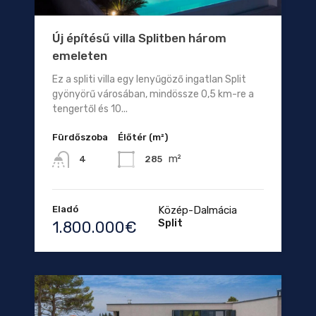
Új építésű villa Splitben három
emeleten
Ez a spliti villa egy lenyűgöző ingatlan Split
gyönyörű városában, mindössze 0,5 km-re a
tengertől és 10...
Fürdőszoba
Élőtér (m²)
m²
285
4
Eladó
Közép-Dalmácia
Split
1.800.000€