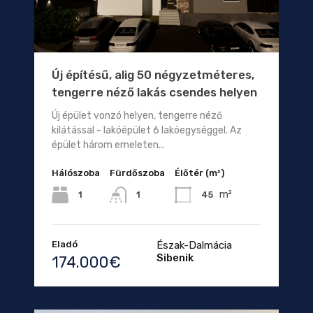
Új építésű, alig 50 négyzetméteres,
tengerre néző lakás csendes helyen
Új épület vonzó helyen, tengerre néző
kilátással - lakóépület 6 lakóegységgel. Az
épület három emeleten...
Hálószoba
Fürdőszoba
Élőtér (m²)
m²
1
45
1
Eladó
Észak-Dalmácia
Sibenik
174.000€