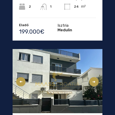
m²
2
24
1
Eladó
Isztria
Medulin
199.000€