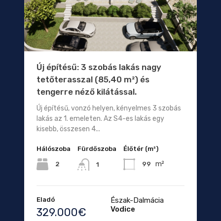
Új építésű: 3 szobás lakás nagy
tetőterasszal (85,40 m²) és
tengerre néző kilátással.
Új építésű, vonzó helyen, kényelmes 3 szobás
lakás az 1. emeleten. Az S4-es lakás egy
kisebb, összesen 4...
Hálószoba
Fürdőszoba
Élőtér (m²)
m²
2
99
1
Eladó
Észak-Dalmácia
Vodice
329.000€