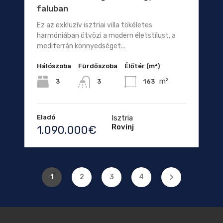
faluban
Ez az exkluzív isztriai villa tökéletes
harmóniában ötvözi a modern életstílust, a
mediterrán könnyedséget...
Hálószoba
Fürdőszoba
Élőtér (m²)
m²
3
163
3
Eladó
Isztria
Rovinj
1.090.000€
1
2
3
4