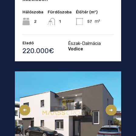
Hálószoba
Fürdőszoba
Élőtér (m²)
m²
2
57
1
Eladó
Észak-Dalmácia
Vodice
220.000€