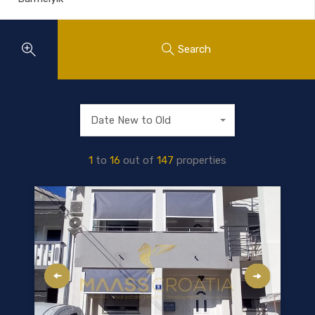
Search
Date New to Old
1
to
16
out of
147
properties