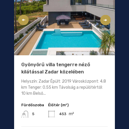
Gyönyörű villa tengerre néző
kilátással Zadar közelében
Helyszín: Zadar Épült: 2019 Városközpont: 4.8
km Tenger: 0.55 km Távolság a repülőtértől:
10 km Belső...
Fürdőszoba
Élőtér (m²)
m²
453
5