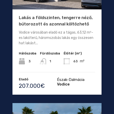
Lakás a földszinten, tengerre néző,
bútorozott és azonnal költözhető
Vodice városában eladó ez a tágas, 63,12 m²-
es lakóterű, háromszobás lakás egy összesen
hat lakást...
Hálószoba
Fürdőszoba
Élőtér (m²)
m²
3
63
1
Eladó
Észak-Dalmácia
Vodice
207.000€