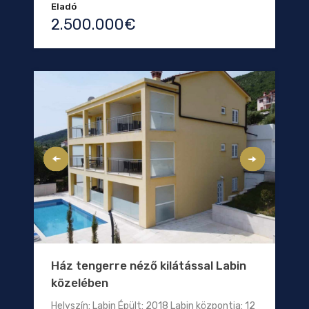
Eladó
2.500.000€
Ház tengerre néző kilátással Labin
közelében
Helyszín: Labin Épült: 2018 Labin központja: 12