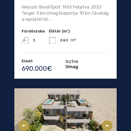
Helyszín: Buroli Épült: 1965 Felújítva: 2022
Tenger: 5 km Umag központja: 10 km Távolság
a repülőtértől:...
Fürdőszoba
Élőtér (m²)
m²
240
3
Eladó
Isztria
Umag
690.000€