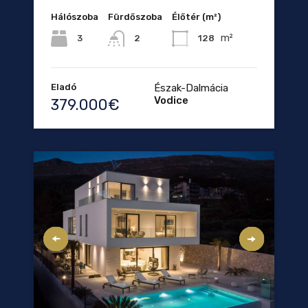
Hálószoba
Fürdőszoba
Élőtér (m²)
m²
3
128
2
Eladó
Észak-Dalmácia
Vodice
379.000€