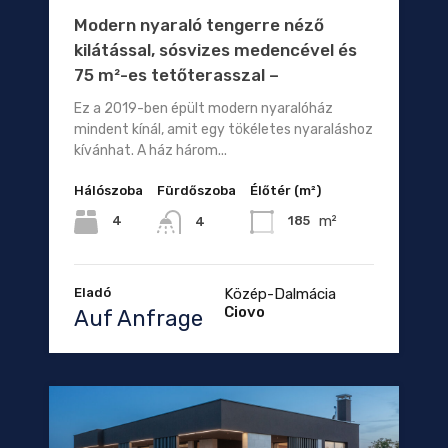
Modern nyaraló tengerre néző
kilátással, sósvizes medencével és
75 m²-es tetőterasszal –
Ez a 2019-ben épült modern nyaralóház
mindent kínál, amit egy tökéletes nyaraláshoz
kívánhat. A ház három...
Hálószoba
Fürdőszoba
Élőtér (m²)
m²
4
185
4
Eladó
Közép-Dalmácia
Ciovo
Auf Anfrage