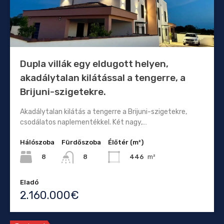
Dupla villák egy eldugott helyen,
akadálytalan kilátással a tengerre, a
Brijuni-szigetekre.
Akadálytalan kilátás a tengerre a Brijuni-szigetekre,
csodálatos naplementékkel. Két nagy,…
Hálószoba
Fürdőszoba
Élőtér (m²)
8
446
m²
8
Eladó
2.160.000€