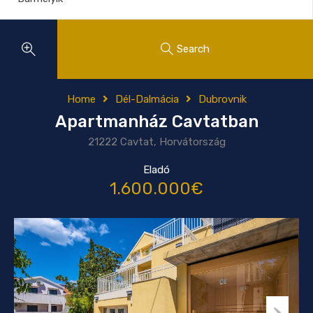
Search
Home
Dél-Dalmácia
Dubrovnik
Apartmanház Cavtatban
21222 Cavtat, Horvátország
Eladó
1.600.000€