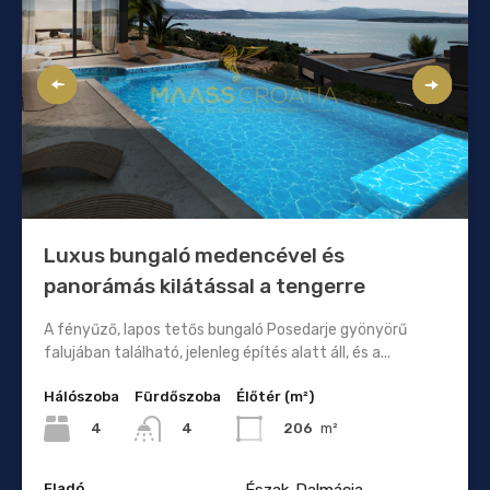
Luxus bungaló medencével és
panorámás kilátással a tengerre
A fényűző, lapos tetős bungaló Posedarje gyönyörű
falujában található, jelenleg építés alatt áll, és a...
Hálószoba
Fürdőszoba
Élőtér (m²)
4
206
m²
4
Eladó
Észak-Dalmácia