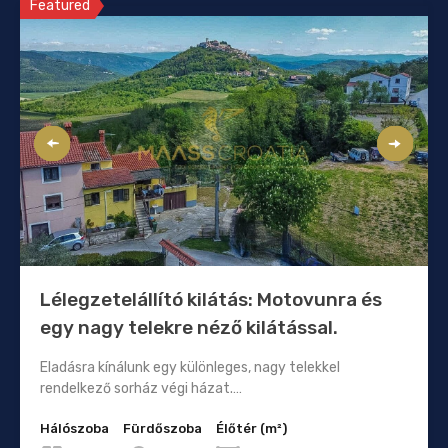
Featured
Lélegzetelállító kilátás: Motovunra és
egy nagy telekre néző kilátással.
Eladásra kínálunk egy különleges, nagy telekkel
rendelkező sorház végi házat.…
Hálószoba
Fürdőszoba
Élőtér (m²)