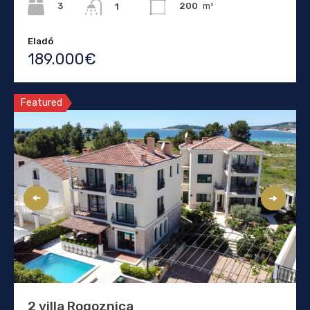
3
200
m²
1
Eladó
189.000€
Featured
2 villa Rogoznica