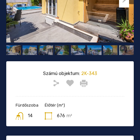
Számú objektum:
2K-343
Fürdőszoba
Élőtér (m²)
14
676
m²