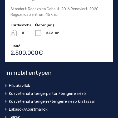
Standort: Rogoznica Gebaut: 2016 Renoviert: 2020
Rogoznica Zentrum: 15 km…
Fürdőszoba
Élőtér (m²)
542
m²
8
Eladó
2.500.000€
Immobilientypen
Házak/villák
Közvetlenül a tengerparton/tengerre néző
Közvetlenül a tengerre/tengerre néző kilátással
Lakások/Apartmanok
Telkek