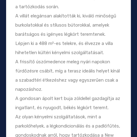
a tartózkodás során.
A villát elegánsan alakították ki, kiváló minőségű
burkolatokkal és stílusos bútorokkal, amelyek
barátságos és igényes légkört teremtenek.
Lépjen ki a 488 m²-es telekre, és élvezze a villa
hihetetlen kültéri kényelmi szolgáltatásait.
A frissítő úszómedence meleg nyári napokon
fürdőzésre csábít, míg a terasz ideális helyet kínál
a szabadtéri étkezéshez vagy egyszerűen csak a
napozáshoz.
A gondosan ápolt kert buja zöldellel gazdagítja az
ingatlant, és nyugodt, békés légkört teremt.
Az olyan kényelmi szolgáltatások, mint a
parkolóhelyek, a légkondicionálás és a padlófűtés,
gondoskodnak arról, hogy tartózkodása a New