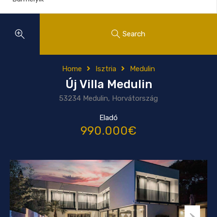
Search
Home
Isztria
Medulin
Új Villa Medulin
53234 Medulin, Horvátország
Eladó
990.000€