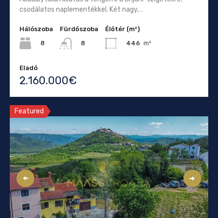
csodálatos naplementékkel. Két nagy,…
Hálószoba
Fürdőszoba
Élőtér (m²)
8
446
m²
8
Eladó
2.160.000€
Featured