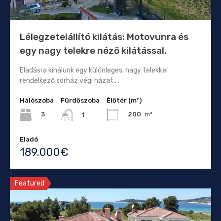
Lélegzetelállító kilátás: Motovunra és
egy nagy telekre néző kilátással.
Eladásra kínálunk egy különleges, nagy telekkel
rendelkező sorház végi házat.…
Hálószoba
Fürdőszoba
Élőtér (m²)
3
200
m²
1
Eladó
189.000€
Featured