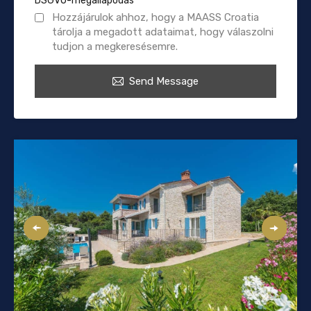
DSGVO-megállapodás
*
Hozzájárulok ahhoz, hogy a MAASS Croatia
tárolja a megadott adataimat, hogy válaszolni
tudjon a megkeresésemre.
Send Message