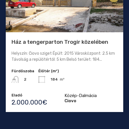
Ház a tengerparton Trogir közelében
Helyszín: Čiovo sziget Épült: 2015 Városközpont: 2.5 km
Távolság a repülőtértől: 5 km Belső terület: 184...
Fürdőszoba
Élőtér (m²)
184
m²
2
Eladó
Közép-Dalmácia
Ciovo
2.000.000€