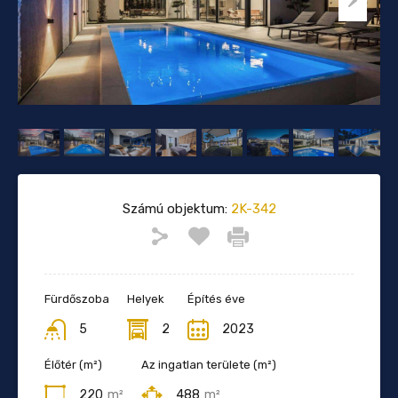
Számú objektum:
2K-342
Fürdőszoba
Helyek
Építés éve
5
2
2023
Élőtér (m²)
Az ingatlan területe (m²)
220
m²
488
m²