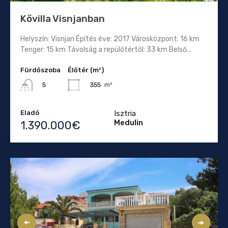
Kővilla Visnjanban
Helyszín: Visnjan Építés éve: 2017 Városközpont: 16 km
Tenger: 15 km Távolság a repülőtértől: 33 km Belső...
Fürdőszoba
Élőtér (m²)
355
m²
5
Eladó
Isztria
Medulin
1.390.000€