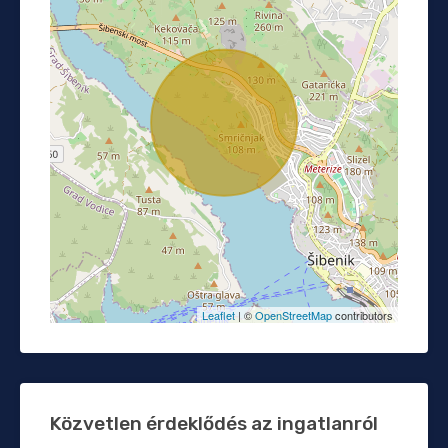
Leaflet
| ©
OpenStreetMap
contributors
Közvetlen érdeklődés az ingatlanról