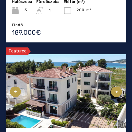
Hálószoba
Fürdőszoba
Élőtér (m²)
3
200
m²
1
Eladó
189.000€
Featured