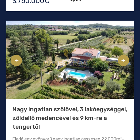
3.750.000€
Nagy ingatlan szőlővel, 3 lakóegységgel,
zöldellő medencével és 9 km-re a
tengertől
Eladó egy gyönyörű nagy ingatlan összesen 22.000m²-