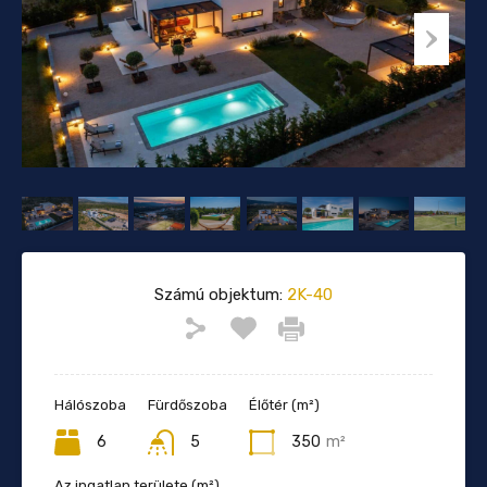
Számú objektum:
2K-40
Hálószoba
Fürdőszoba
Élőtér (m²)
6
5
350
m²
Az ingatlan területe (m²)