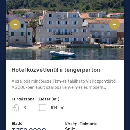
Hotel közvetlenül a tengerparton
A szálloda mindössze 1 km-re található Vis központjától.
A 2000-ben épült szálloda kényelmes és modern...
Fürdőszoba
Élőtér (m²)
514
m²
9
Eladó
Közép-Dalmácia
Split