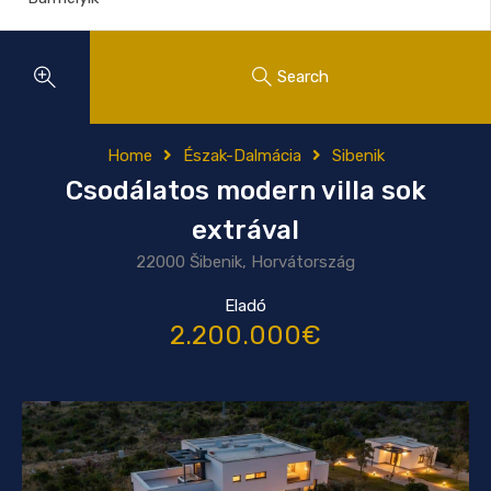
Search
Home
Észak-Dalmácia
Sibenik
Csodálatos modern villa sok
extrával
22000 Šibenik, Horvátország
Eladó
2.200.000€