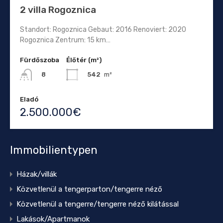
2 villa Rogoznica
Standort: Rogoznica Gebaut: 2016 Renoviert: 2020
Rogoznica Zentrum: 15 km…
Fürdőszoba
Élőtér (m²)
542
m²
8
Eladó
2.500.000€
Immobilientypen
Házak/villák
Közvetlenül a tengerparton/tengerre néző
Közvetlenül a tengerre/tengerre néző kilátással
Lakások/Apartmanok