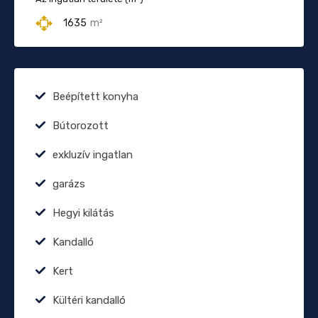
1635
m²
Beépített konyha
Bútorozott
exkluzív ingatlan
garázs
Hegyi kilátás
Kandalló
Kert
Kültéri kandalló