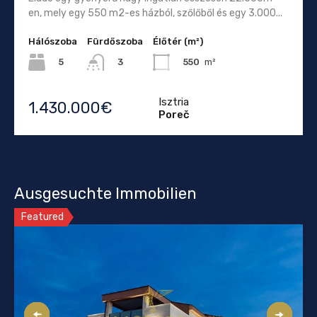
en, mely egy 550 m2-es házból, szőlőből és egy 3.000...
Hálószoba
Fürdőszoba
Élőtér (m²)
5
550
m²
3
Isztria
1.430.000€
Poreč
Ausgesuchte Immobilien
Featured