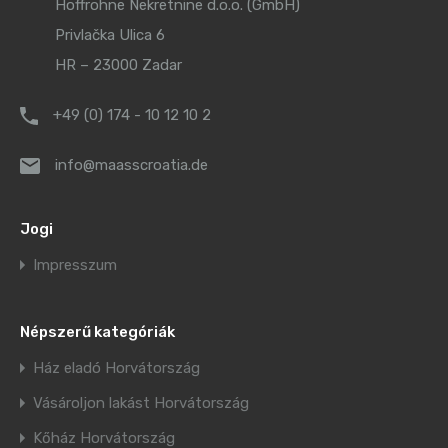
Hoffrohne Nekretnine d.o.o. (GmbH)
Privlačka Ulica 6
HR – 23000 Zadar
+49 (0) 174 - 10 12 10 2
info@maasscroatia.de
Jogi
Impresszum
Népszerű kategóriák
Ház eladó Horvátország
Vásároljon lakást Horvátország
Kőház Horvátország