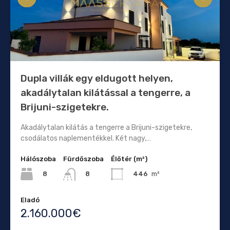
Dupla villák egy eldugott helyen,
akadálytalan kilátással a tengerre, a
Brijuni-szigetekre.
Akadálytalan kilátás a tengerre a Brijuni-szigetekre,
csodálatos naplementékkel. Két nagy,…
Hálószoba
Fürdőszoba
Élőtér (m²)
8
446
m²
8
Eladó
2.160.000€