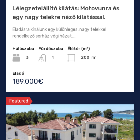
Lélegzetelállító kilátás: Motovunra és
egy nagy telekre néző kilátással.
Eladásra kínálunk egy különleges, nagy telekkel
rendelkező sorház végi házat.…
Hálószoba
Fürdőszoba
Élőtér (m²)
3
200
m²
1
Eladó
189.000€
Featured