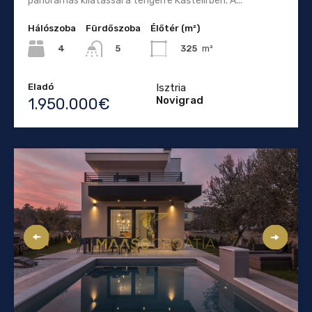
panorámás kilátással a tengerre Kaštelirben. A...
Hálószoba
Fürdőszoba
Élőtér (m²)
4
325
m²
5
Eladó
Isztria
Novigrad
1.950.000€