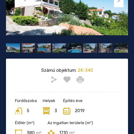
Számú objektum:
2K-340
Fürdőszoba
Helyek
Építés éve
5
3
2019
Élőtér (m²)
Az ingatlan területe (m²)
380
m²
1710
m²