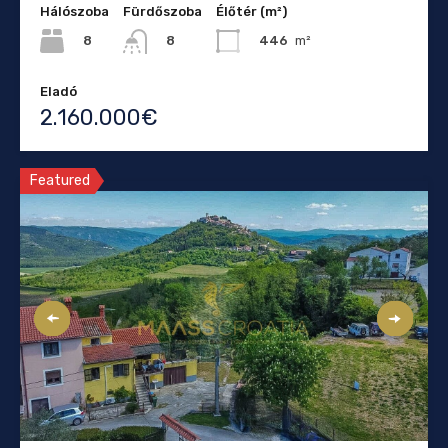
Hálószoba
Fürdőszoba
Élőtér (m²)
8
446
m²
8
Eladó
2.160.000€
Featured