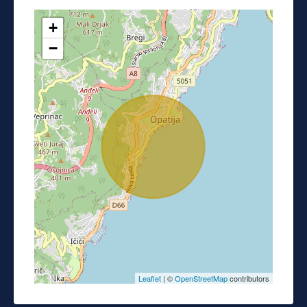
+
−
Leaflet
| ©
OpenStreetMap
contributors