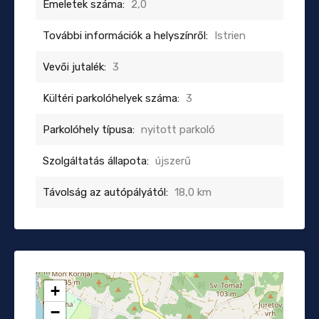
Emeletek száma:
2,0
További információk a helyszínről:
Istrien
Vevői jutalék:
3
Kültéri parkolóhelyek száma:
3
Parkolóhely típusa:
nyitott parkoló
Szolgáltatás állapota:
újszerű
Távolság az autópályától:
18,0 km
+
−