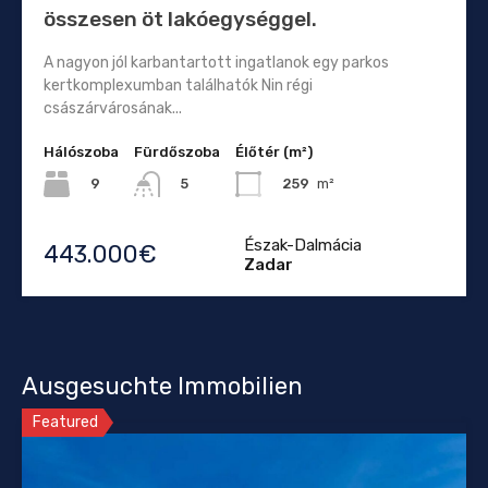
összesen öt lakóegységgel.
A nagyon jól karbantartott ingatlanok egy parkos
kertkomplexumban találhatók Nin régi
császárvárosának...
Hálószoba
Fürdőszoba
Élőtér (m²)
9
259
m²
5
Észak-Dalmácia
443.000€
Zadar
Ausgesuchte Immobilien
Featured