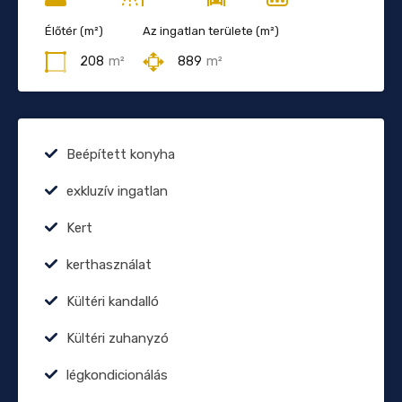
Élőtér (m²)
Az ingatlan területe (m²)
208
m²
889
m²
Beépített konyha
exkluzív ingatlan
Kert
kerthasználat
Kültéri kandalló
Kültéri zuhanyzó
légkondicionálás