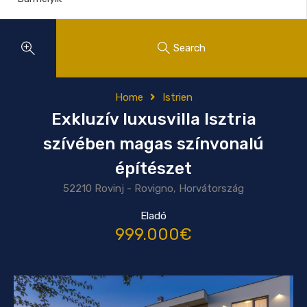
Search
Home
Istrien
Exkluzív luxusvilla Isztria
szívében magas színvonalú
építészet
52210 Rovinj - Rovigno, Horvátország
Eladó
999.000€