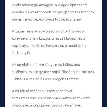
kiváló minőségű anyagok, a világos építészeti
vonalak és az átgondolt helyiségtervezés modern,
mégis meleg lakókörnyezetet biztosítanak.
A tágas nappali és étkező a nyitott tervezői
konyhával a villa központi részét képezi, és a
napfényes medenceteraszra és a mediterrán
kertre nyílik.
Az emeleten három kényelmes hálószoba
található, mindegyikhez saját fürdőszoba tartozik
– ideális a család és a vendégek számára.
A kültéri rész tágas úszómedencével,
teraszrészekkel és stílusosan parkosított kerttel
nyűgöz le, a jólét privát oázisát teremtve.