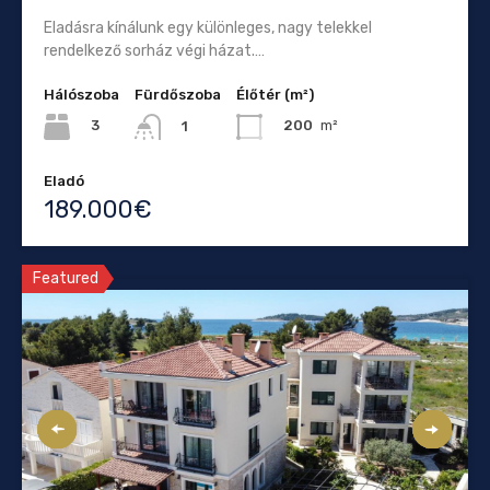
Eladásra kínálunk egy különleges, nagy telekkel
rendelkező sorház végi házat.…
Hálószoba
Fürdőszoba
Élőtér (m²)
3
200
m²
1
Eladó
189.000€
Featured