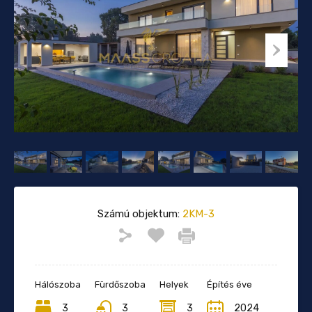
Számú objektum:
2KM-3
Hálószoba
Fürdőszoba
Helyek
Építés éve
3
3
3
2024