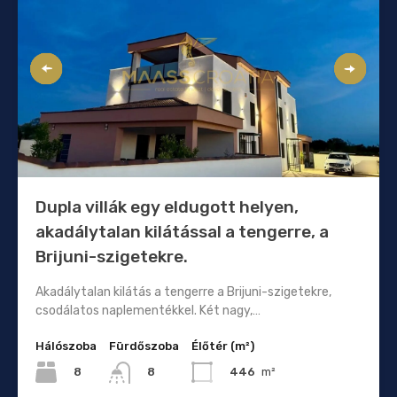
Dupla villák egy eldugott helyen,
akadálytalan kilátással a tengerre, a
Brijuni-szigetekre.
Akadálytalan kilátás a tengerre a Brijuni-szigetekre,
csodálatos naplementékkel. Két nagy,…
Hálószoba
Fürdőszoba
Élőtér (m²)
8
446
m²
8