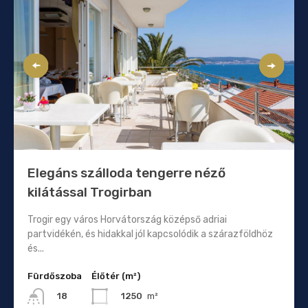
Elegáns szálloda tengerre néző
kilátással Trogirban
Trogir egy város Horvátország középső adriai
partvidékén, és hidakkal jól kapcsolódik a szárazföldhöz
és...
Fürdőszoba
Élőtér (m²)
1250
m²
18