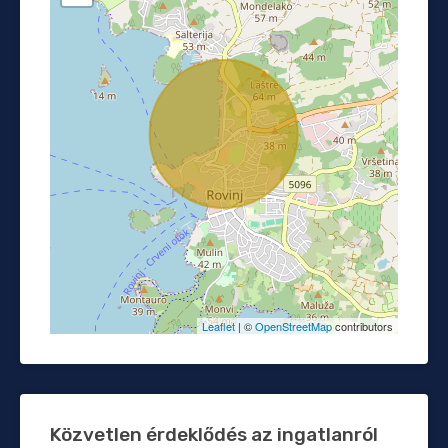
Leaflet
| ©
OpenStreetMap
contributors
Közvetlen érdeklődés az ingatlanról