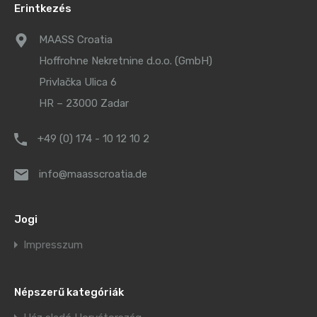
Erintkezés
MAASS Croatia
Hoffrohne Nekretnine d.o.o. (GmbH)
Privlačka Ulica 6
HR – 23000 Zadar
+49 (0) 174 - 10 12 10 2
info@maasscroatia.de
Jogi
Impresszum
Népszerű kategóriák