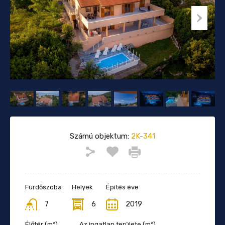
Számú objektum:
2K-341
Fürdőszoba
Helyek
Építés éve
7
6
2019
Élőtér (m²)
Az ingatlan területe (m²)