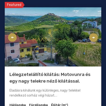
Featured
Lélegzetelállító kilátás: Motovunra és
egy nagy telekre néző kilátással.
Eladásra kínálunk egy különleges, nagy telekkel
rendelkező sorház végi házat.…
Hálószoba
Fürdőszoba
Élőtér (m²)