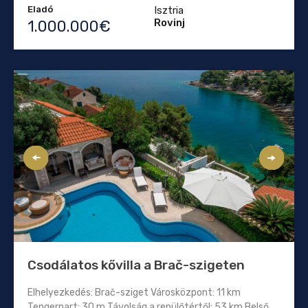
Eladó
Isztria
Rovinj
1.000.000€
Csodálatos kővilla a Brač-szigeten
Elhelyezkedés: Brač-sziget Városközpont: 11 km
Tengerpart: 30 m Távolság a repülőtértől: 53 km Belső...