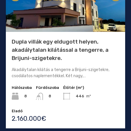
Dupla villák egy eldugott helyen,
akadálytalan kilátással a tengerre, a
Brijuni-szigetekre.
Akadálytalan kilátás a tengerre a Brijuni-szigetekre,
csodálatos naplementékkel. Két nagy,…
Hálószoba
Fürdőszoba
Élőtér (m²)
8
446
m²
8
Eladó
2.160.000€