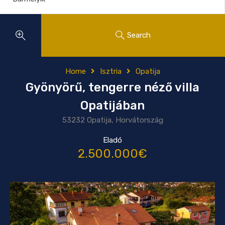
Search
Home
Isztria
Opatija
Gyönyörű, tengerre néző villa
Opatijában
53232 Opatija, Horvátország
Eladó
2.500.000€