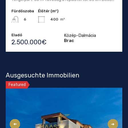
Fürdőszoba
Élőtér (m²)
400
m²
6
Eladó
Közép-Dalmácia
Brac
2.500.000€
Ausgesuchte Immobilien
Featured