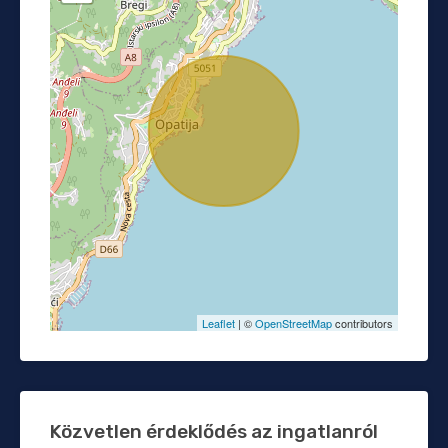
Leaflet
| ©
OpenStreetMap
contributors
Közvetlen érdeklődés az ingatlanról