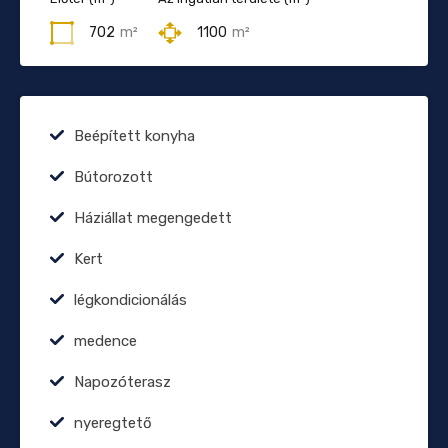
702
m²
1100
m²
Beépített konyha
Bútorozott
Háziállat megengedett
Kert
légkondicionálás
medence
Napozóterasz
nyeregtető