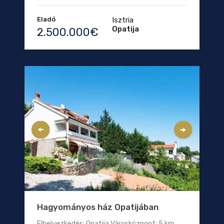
Eladó
Isztria
Opatija
2.500.000€
Hagyományos ház Opatijában
Elhelyezkedés: Opatija Városközpont: 5 km