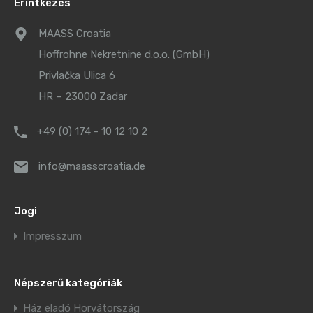
Erintkezés
MAASS Croatia
Hoffrohne Nekretnine d.o.o. (GmbH)
Privlačka Ulica 6
HR – 23000 Zadar
+49 (0) 174 - 10 12 10 2
info@maasscroatia.de
Jogi
Impresszum
Népszerű kategóriák
Ház eladó Horvátország