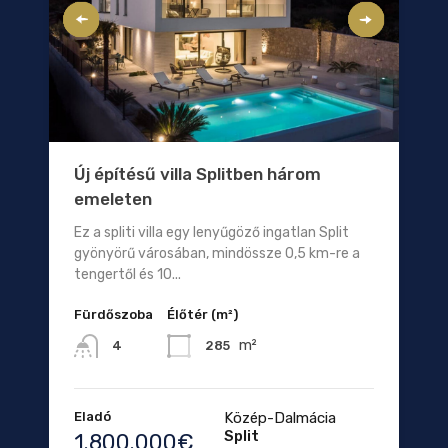
Új építésű villa Splitben három
emeleten
Ez a spliti villa egy lenyűgöző ingatlan Split
gyönyörű városában, mindössze 0,5 km-re a
tengertől és 10...
Fürdőszoba
Élőtér (m²)
m²
285
4
Eladó
Közép-Dalmácia
Split
1.800.000€