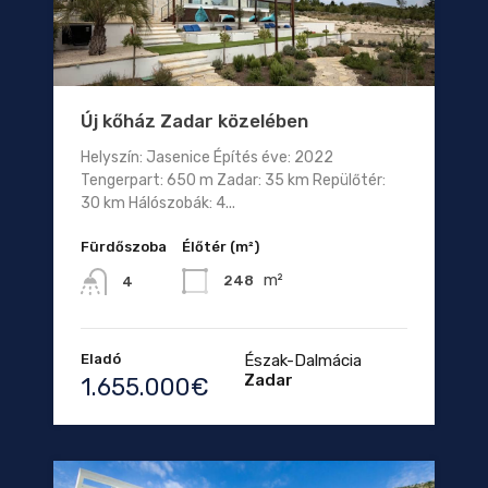
Új kőház Zadar közelében
Helyszín: Jasenice Építés éve: 2022
Tengerpart: 650 m Zadar: 35 km Repülőtér:
30 km Hálószobák: 4...
Fürdőszoba
Élőtér (m²)
m²
248
4
Eladó
Észak-Dalmácia
Zadar
1.655.000€