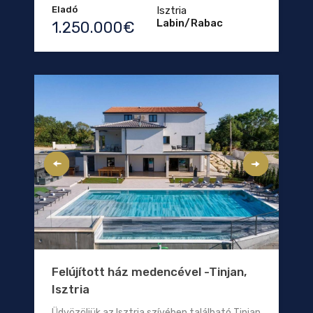
Eladó
Isztria
Labin/Rabac
1.250.000€
Felújított ház medencével -Tinjan,
Isztria
Üdvözöljük az Isztria szívében található Tinjan