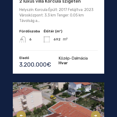
2 luxus villa Korcula szigetén
Helyszín: Korcula Épült: 2017 Felújítva: 2023
Városközpont: 3.3 km Tenger: 0.05 km
Távolság a...
Fürdőszoba
Élőtér (m²)
m²
692
6
Eladó
Közép-Dalmácia
Hvar
3.200.000€