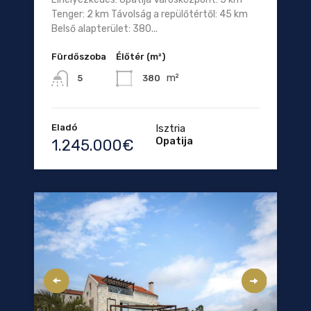
Tenger: 2 km Távolság a repülőtértől: 45 km
Belső alapterület: 380...
Fürdőszoba
Élőtér (m²)
m²
380
5
Eladó
Isztria
Opatija
1.245.000€