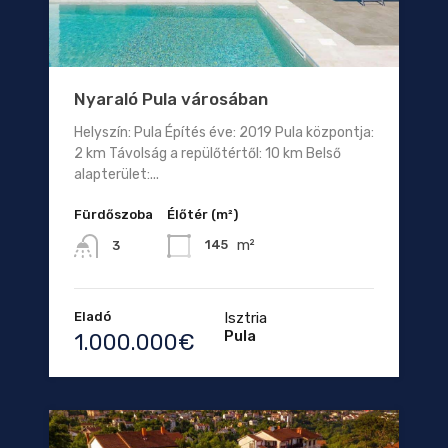
Nyaraló Pula városában
Helyszín: Pula Építés éve: 2019 Pula központja:
2 km Távolság a repülőtértől: 10 km Belső
alapterület:...
Fürdőszoba
Élőtér (m²)
m²
145
3
Eladó
Isztria
Pula
1.000.000€