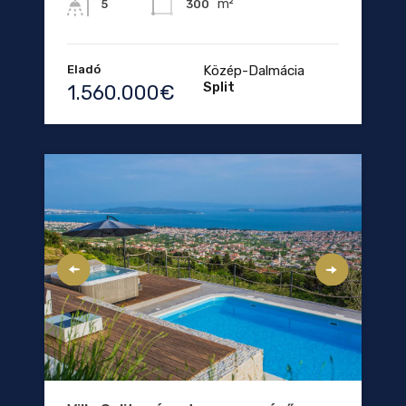
m²
300
5
Eladó
Közép-Dalmácia
Split
1.560.000€