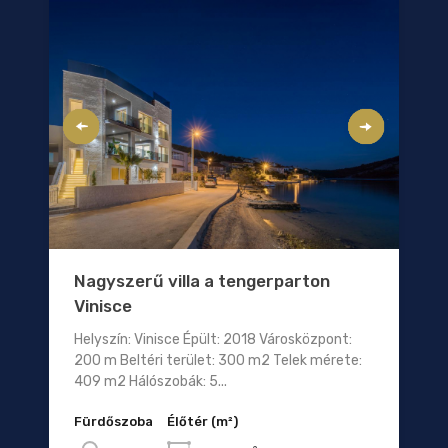
Nagyszerű villa a tengerparton
Vinisce
Helyszín: Vinisce Épült: 2018 Városközpont:
200 m Beltéri terület: 300 m2 Telek mérete:
409 m2 Hálószobák: 5...
Fürdőszoba
Élőtér (m²)