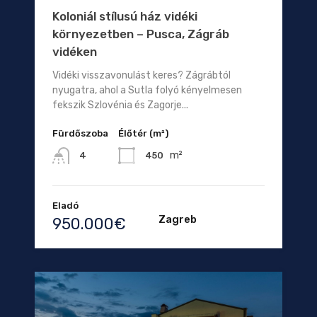
Koloniál stílusú ház vidéki
környezetben – Pusca, Zágráb
vidéken
Vidéki visszavonulást keres? Zágrábtól
nyugatra, ahol a Sutla folyó kényelmesen
fekszik Szlovénia és Zagorje...
Fürdőszoba
Élőtér (m²)
m²
450
4
Eladó
Zagreb
950.000€