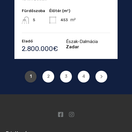
Fürdőszoba
Élőtér (m²)
m²
453
5
Eladó
Észak-Dalmácia
Zadar
2.800.000€
1
2
3
4