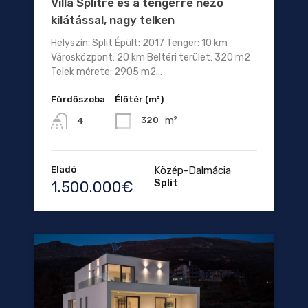
Villa Splitre és a tengerre néző
kilátással, nagy telken
Helyszín: Split Épült: 2017 Tenger: 10 km
Városközpont: 20 km Beltéri terület: 320 m2
Telek mérete: 2905 m2...
Fürdőszoba
Élőtér (m²)
m²
320
4
Eladó
Közép-Dalmácia
Split
1.500.000€