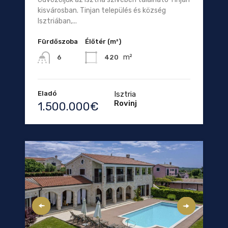
kisvárosban. Tinjan település és község
Isztriában,...
Fürdőszoba
Élőtér (m²)
m²
420
6
Eladó
Isztria
Rovinj
1.500.000€