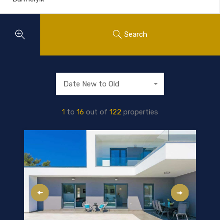
Search
Date New to Old
1
to
16
out of
122
properties