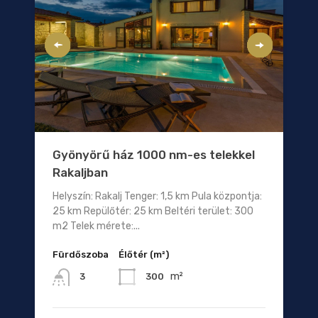
Gyönyörű ház 1000 nm-es telekkel
Rakaljban
Helyszín: Rakalj Tenger: 1,5 km Pula központja:
25 km Repülőtér: 25 km Beltéri terület: 300
m2 Telek mérete:...
Fürdőszoba
Élőtér (m²)
m²
300
3