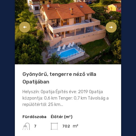
Gyönyörű, tengerre néző villa
Opatijában
Helyszín: Opatija Építés éve: 2019 Opatija
központja: 0,6 km Tenger: 0,7 km Távolság a
repülőtértől: 25 km...
Fürdőszoba
Élőtér (m²)
m²
702
7