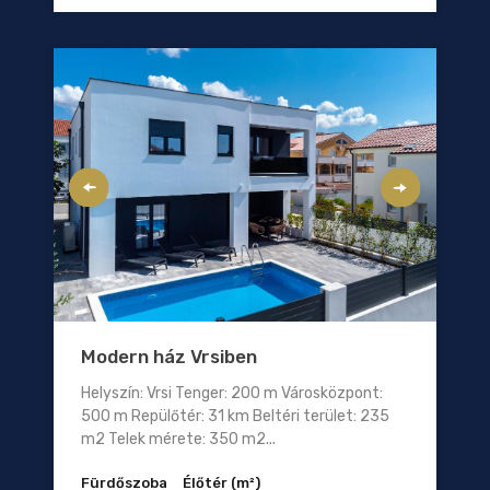
Modern ház Vrsiben
Helyszín: Vrsi Tenger: 200 m Városközpont:
500 m Repülőtér: 31 km Beltéri terület: 235
m2 Telek mérete: 350 m2...
Fürdőszoba
Élőtér (m²)