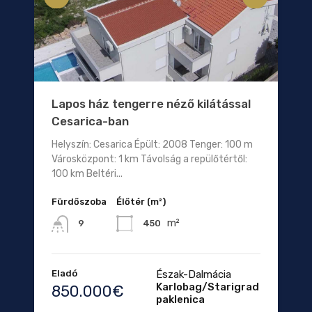
Lapos ház tengerre néző kilátással
Cesarica-ban
Helyszín: Cesarica Épült: 2008 Tenger: 100 m
Városközpont: 1 km Távolság a repülőtértől:
100 km Beltéri...
Fürdőszoba
Élőtér (m²)
m²
450
9
Eladó
Észak-Dalmácia
Karlobag/Starigrad
850.000€
paklenica