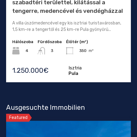
szabadtéri területtel, kilátással a
tengerre, medencével és vendégházzal
A villa úszómedencével egy kis isztriai turistavárosban,
1,5 km-re a tengertől és 25 km-re Pula gyönyörű...
Hálószoba
Fürdőszoba
Élőtér (m²)
4
350
m²
3
Isztria
1.250.000€
Pula
Ausgesuchte Immobilien
Featured