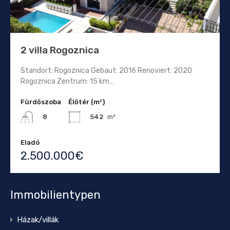
2 villa Rogoznica
Standort: Rogoznica Gebaut: 2016 Renoviert: 2020
Rogoznica Zentrum: 15 km…
Fürdőszoba
Élőtér (m²)
542
m²
8
Eladó
2.500.000€
Immobilientypen
Házak/villák