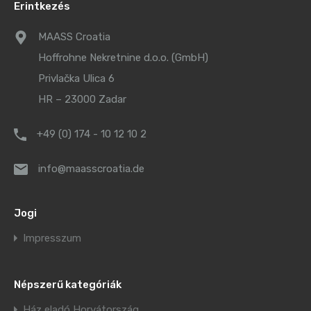
Erintkezés
MAASS Croatia
Hoffrohne Nekretnine d.o.o. (GmbH)
Privlačka Ulica 6
HR – 23000 Zadar
+49 (0) 174 - 10 12 10 2
info@maasscroatia.de
Jogi
Impresszum
Népszerű kategóriák
Ház eladó Horvátország