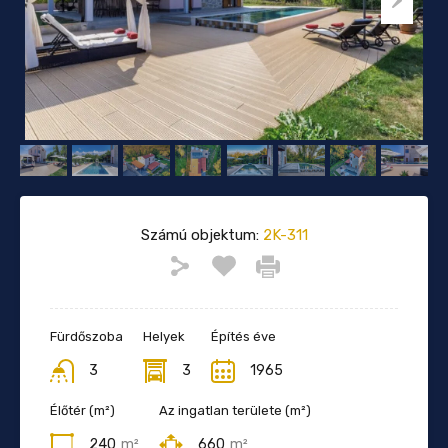
Számú objektum:
2K-311
Fürdőszoba
Helyek
Építés éve
3
3
1965
Élőtér (m²)
Az ingatlan területe (m²)
240
m²
660
m²