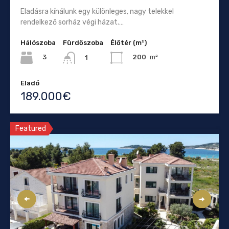
Eladásra kínálunk egy különleges, nagy telekkel
rendelkező sorház végi házat.…
Hálószoba
Fürdőszoba
Élőtér (m²)
3
200
m²
1
Eladó
189.000€
Featured