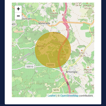
+
−
Leaflet
| ©
OpenStreetMap
contributors