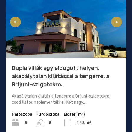
Dupla villák egy eldugott helyen,
akadálytalan kilátással a tengerre, a
Brijuni-szigetekre.
Akadálytalan kilátás a tengerre a Brijuni-szigetekre,
csodálatos naplementékkel. Két nagy,…
Hálószoba
Fürdőszoba
Élőtér (m²)
8
446
m²
8