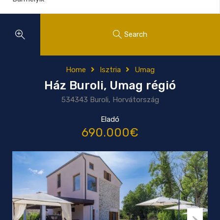
Search
Home
Isztria
Umag
Ház Buroli, Umag régió
534343 Buroli, Horvátország
Eladó
690.000€