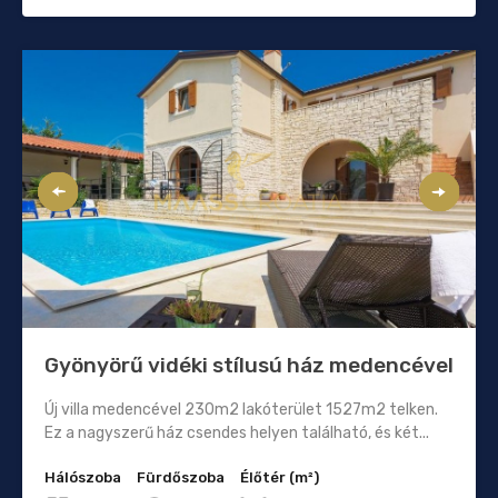
Gyönyörű vidéki stílusú ház medencével
Új villa medencével 230m2 lakóterület 1527m2 telken.
Ez a nagyszerű ház csendes helyen található, és két...
Hálószoba
Fürdőszoba
Élőtér (m²)