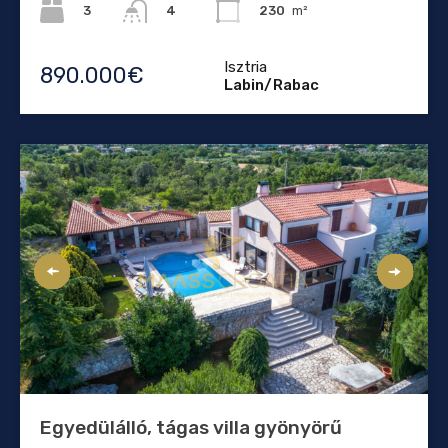
3
230
m²
4
Isztria
890.000€
Labin/Rabac
Egyedülálló, tágas villa gyönyörű