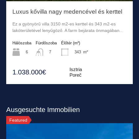
Luxus kővilla nagy medencével és kerttel
Ez a gyönyörű villa 3150 m2-es kerttel és 343 m2-es
lakóterületével lenyűgöző. A farm bejárata önmagában...
Hálószoba
Fürdőszoba
Élőtér (m²)
6
343
m²
7
Isztria
1.038.000€
Poreč
Ausgesuchte Immobilien
Featured