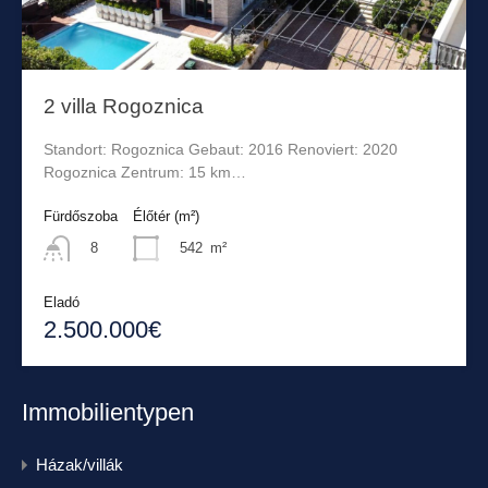
2 villa Rogoznica
Standort: Rogoznica Gebaut: 2016 Renoviert: 2020
Rogoznica Zentrum: 15 km…
Fürdőszoba
Élőtér (m²)
542
m²
8
Eladó
2.500.000€
Immobilientypen
Házak/villák