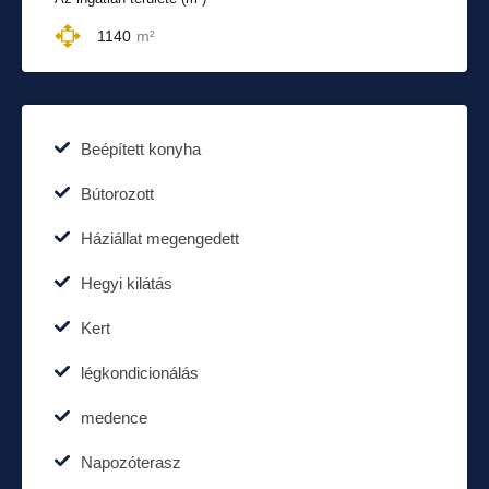
1140
m²
Beépített konyha
Bútorozott
Háziállat megengedett
Hegyi kilátás
Kert
légkondicionálás
medence
Napozóterasz