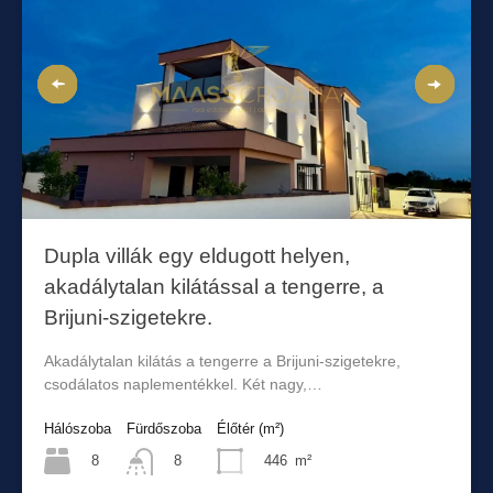
Dupla villák egy eldugott helyen,
akadálytalan kilátással a tengerre, a
Brijuni-szigetekre.
Akadálytalan kilátás a tengerre a Brijuni-szigetekre,
csodálatos naplementékkel. Két nagy,…
Hálószoba
Fürdőszoba
Élőtér (m²)
8
446
m²
8