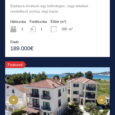
Eladásra kínálunk egy különleges, nagy telekkel
rendelkező sorház végi házat.…
Hálószoba
Fürdőszoba
Élőtér (m²)
3
200
m²
1
Eladó
189.000€
Featured