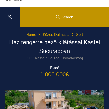
Search
Home
Közép-Dalmácia
Split
Ház tengerre néző kilátással Kastel
Sucuracban
2122 Kastel Sucurac, Horvátország
Eladó
1.000.000€