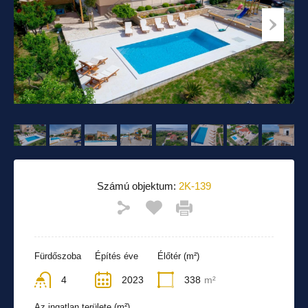
Számú objektum:
2K-139
Fürdőszoba
Építés éve
Élőtér (m²)
4
2023
338
m²
Az ingatlan területe (m²)