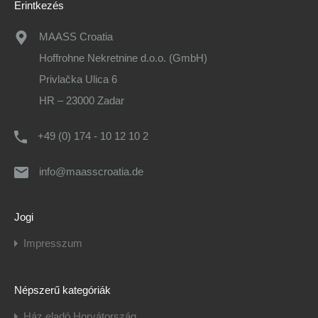
Erintkezés
MAASS Croatia
Hoffrohne Nekretnine d.o.o. (GmbH)
Privlačka Ulica 6
HR – 23000 Zadar
+49 (0) 174 - 10 12 10 2
info@maasscroatia.de
Jogi
Impresszum
Népszerű kategóriák
Ház eladó Horvátország