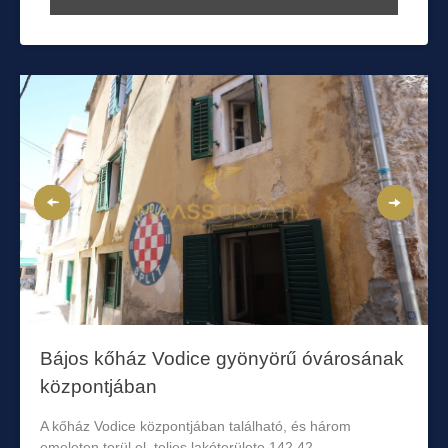
Bájos kőház Vodice gyönyörű óvárosának
központjában
A kőház Vodice központjában található, és három
emeleten terül el, teljes lakóterülete 142,42...