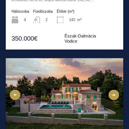
Hálószoba
Fürdőszoba
Élőtér (m²)
4
142
m²
2
Észak-Dalmácia
350.000€
Vodice