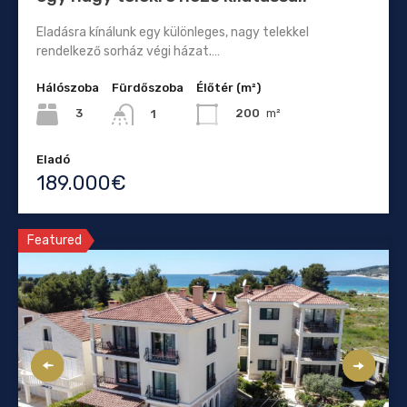
Eladásra kínálunk egy különleges, nagy telekkel
rendelkező sorház végi házat.…
Hálószoba
Fürdőszoba
Élőtér (m²)
3
200
m²
1
Eladó
189.000€
Featured