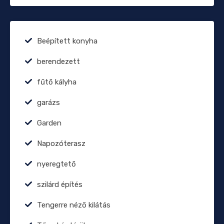
Beépített konyha
berendezett
fűtő kályha
garázs
Garden
Napozóterasz
nyeregtető
szilárd építés
Tengerre néző kilátás