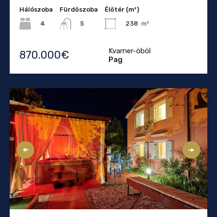
Hálószoba
Fürdőszoba
Élőtér (m²)
4
238
m²
5
Kvarner-öböl
870.000€
Pag