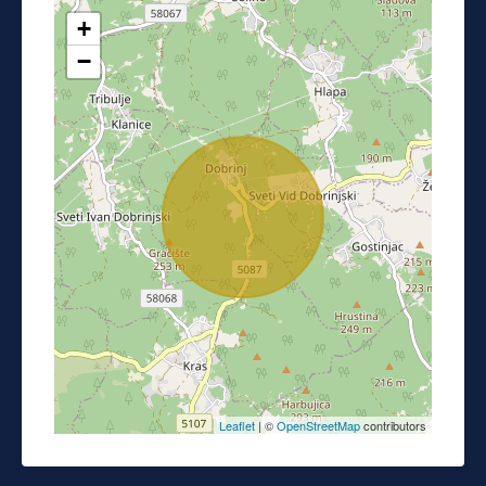
+
−
Leaflet
| ©
OpenStreetMap
contributors