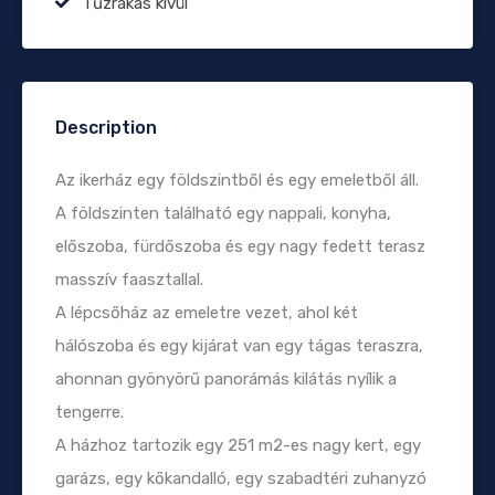
Tűzrakás kívül
Description
Az ikerház egy földszintből és egy emeletből áll.
A földszinten található egy nappali, konyha,
előszoba, fürdőszoba és egy nagy fedett terasz
masszív faasztallal.
A lépcsőház az emeletre vezet, ahol két
hálószoba és egy kijárat van egy tágas teraszra,
ahonnan gyönyörű panorámás kilátás nyílik a
tengerre.
A házhoz tartozik egy 251 m2-es nagy kert, egy
garázs, egy kőkandalló, egy szabadtéri zuhanyzó