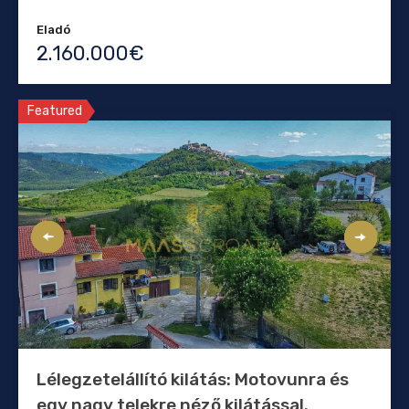
Eladó
2.160.000€
Featured
Lélegzetelállító kilátás: Motovunra és
egy nagy telekre néző kilátással.