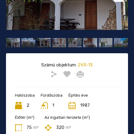
Számú objektum:
2VR-13
Hálószoba
Fürdőszoba
Építés éve
2
1
1987
Élőtér (m²)
Az ingatlan területe (m²)
75
m²
320
m²