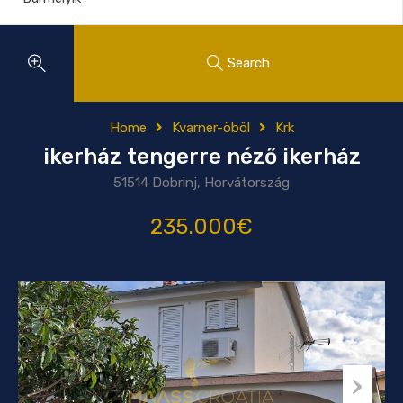
Search
Home
Kvarner-öböl
Krk
ikerház tengerre néző ikerház
51514 Dobrinj, Horvátország
235.000€