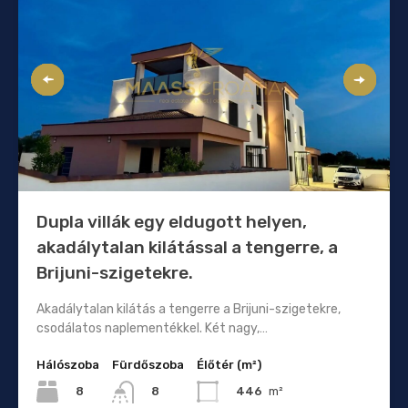
Dupla villák egy eldugott helyen,
akadálytalan kilátással a tengerre, a
Brijuni-szigetekre.
Akadálytalan kilátás a tengerre a Brijuni-szigetekre,
csodálatos naplementékkel. Két nagy,…
Hálószoba
Fürdőszoba
Élőtér (m²)
8
446
m²
8