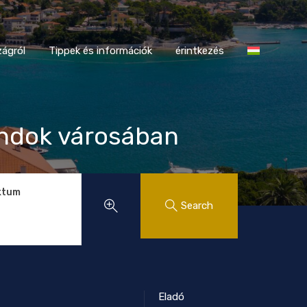
tországról
Tippek és információk
érintkezés
ágról
Tippek és információk
érintkezés
andok városában
ktum
Search
Eladó