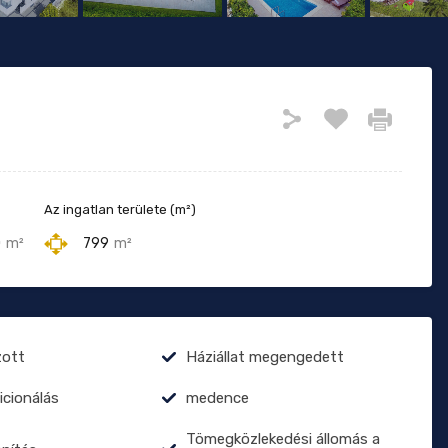
Az ingatlan területe (m²)
0
m²
799
m²
zott
Háziállat megengedett
icionálás
medence
Tömegközlekedési állomás a