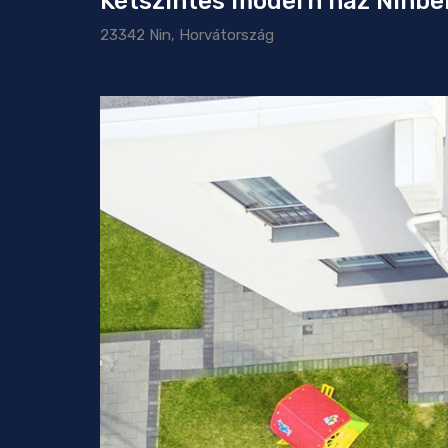
Kétszintes modern ház Ninbe
23342 Nin, Horvátország