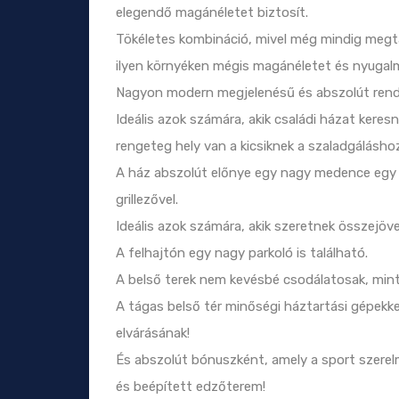
elegendő magánéletet biztosít.
Tökéletes kombináció, mivel még mindig megt
ilyen környéken mégis magánéletet és nyugal
Nagyon modern megjelenésű és abszolút rendkí
Ideális azok számára, akik családi házat keresn
rengeteg hely van a kicsiknek a szaladgálásho
A ház abszolút előnye egy nagy medence egy t
grillezővel.
Ideális azok számára, akik szeretnek összejöve
A felhajtón egy nagy parkoló is található.
A belső terek nem kevésbé csodálatosak, mint 
A tágas belső tér minőségi háztartási gépekke
elvárásának!
És abszolút bónuszként, amely a sport szere
és beépített edzőterem!