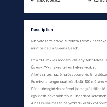
Napozóterasz
szilárd 
Description
Nin városa félórányi autóútra fekszik Zadar köz
mint például a Queens Beach.
Ez a 280 m2-es modern villa egy tekintélyes l
És egy 799 m2-es telken helyezkedik el.
A kétszintes ház 6 hálószobával és 5 fürdőszobá
És mivel a tenger csak körülbelül 100 méterre 
Bár a tömegközlekedéssel jól megközelíthető, 
egy kicsit privátabb típusú ingatlant keresnek.
A ház kényelmesen helyezkedik el Nin központj