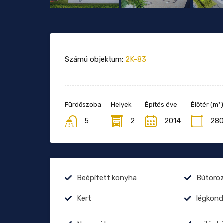
Számú objektum:
2K-83
Fürdőszoba
Helyek
Építés éve
Élőtér (m²)
5
2
2014
28
Beépített konyha
Bútoro
Kert
légkond