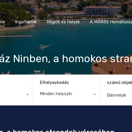
Home
Ingatlanok
Régiók és helyek
A MAASS Horvá
me
Ingatlanok
Régiók és helyek
A MAASS Horvátorsz
áz Ninben, a homokos str
Elhelyezkedés
számú obje
Minden helyszín