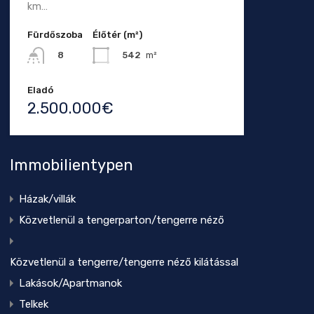
km…
Fürdőszoba
Élőtér (m²)
542
m²
8
Eladó
2.500.000€
Immobilientypen
Házak/villák
Közvetlenül a tengerparton/tengerre néző
Közvetlenül a tengerre/tengerre néző kilátással
Lakások/Apartmanok
Telkek