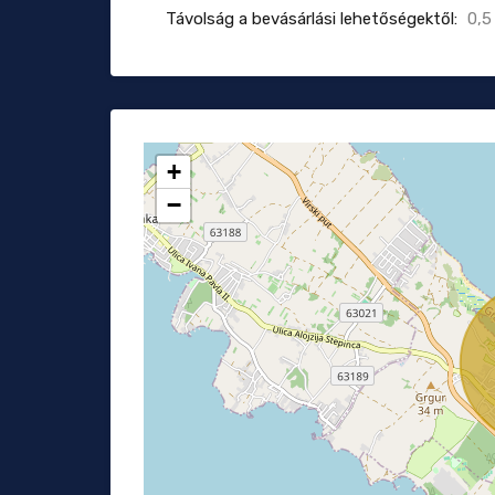
Távolság a bevásárlási lehetőségektől:
0,5
+
−