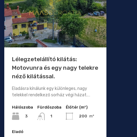
Lélegzetelállító kilátás:
Motovunra és egy nagy telekre
néző kilátással.
Eladásra kínálunk egy különleges, nagy
telekkel rendelkező sorház végi házat.…
Hálószoba
Fürdőszoba
Élőtér (m²)
3
200
m²
1
Eladó