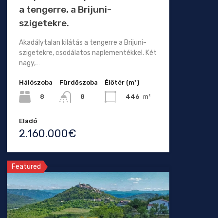
a tengerre, a Brijuni-
szigetekre.
Akadálytalan kilátás a tengerre a Brijuni-
szigetekre, csodálatos naplementékkel. Két
nagy,…
Hálószoba
Fürdőszoba
Élőtér (m²)
8
446
m²
8
Eladó
2.160.000€
Featured