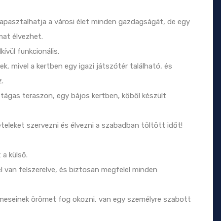
apasztalhatja a városi élet minden gazdagságát, de egy
mat élvezhet.
vül funkcionális.
ek, mivel a kertben egy igazi játszótér található, és
z.
ágas teraszon, egy bájos kertben, kőből készült
teleket szervezni és élvezni a szabadban töltött időt!
a külső.
l van felszerelve, és biztosan megfelel minden
lmeseinek örömet fog okozni, van egy személyre szabott