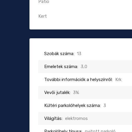
Patio
Kert
Szobák száma:
13
Emeletek száma:
3,0
További információk a helyszínről:
Krk
Vevői jutalék:
3%
Kültéri parkolóhelyek száma:
3
Világítás:
elektromos
Parkolóhely típusa:
nyitott parkoló