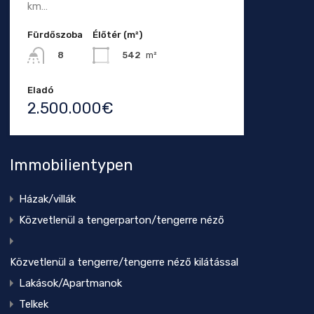
km…
Fürdőszoba
Élőtér (m²)
542
m²
8
Eladó
2.500.000€
Immobilientypen
Házak/villák
Közvetlenül a tengerparton/tengerre néző
Közvetlenül a tengerre/tengerre néző kilátással
Lakások/Apartmanok
Telkek