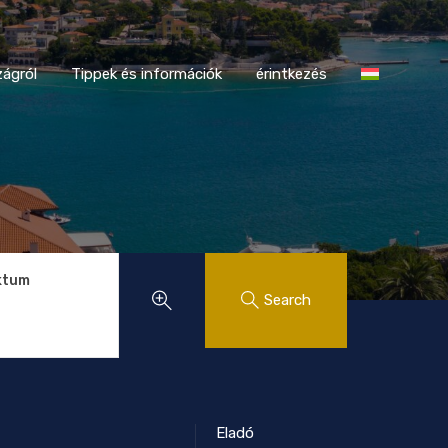
tországról
Tippek és információk
érintkezés
ágról
Tippek és információk
érintkezés
ktum
Search
Eladó