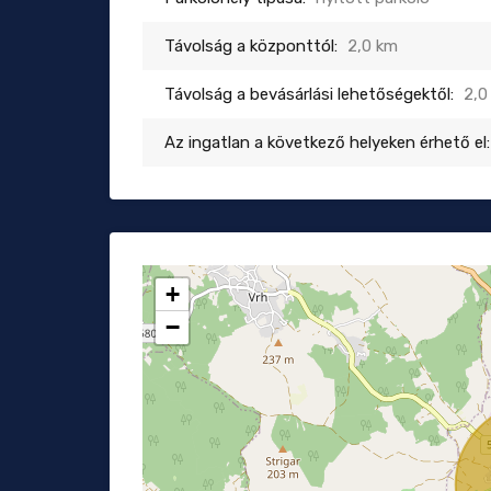
Távolság a központtól:
2,0 km
Távolság a bevásárlási lehetőségektől:
2,0
Az ingatlan a következő helyeken érhető el:
+
−