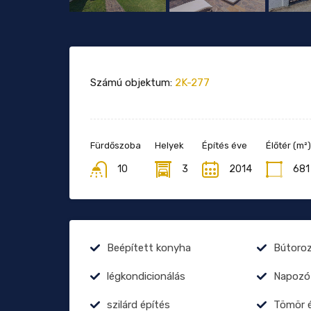
Számú objektum:
2K-277
Fürdőszoba
Helyek
Építés éve
Élőtér (m²)
10
3
2014
681
Beépített konyha
Bútoro
légkondicionálás
Napozó
szilárd építés
Tömör é