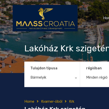
Ho
Lakóház Krk szigeté
Tulajdon típusa
régióban
Bármelyik
Minden régió
Home
Kvarner-öböl
Krk