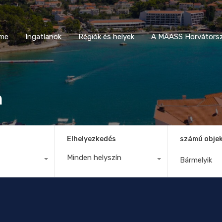
Home
Ingatlanok
Régiók és helyek
A MAASS Horvá
me
Ingatlanok
Régiók és helyek
A MAASS Horvátorsz
n
Elhelyezkedés
számú obje
Minden helyszín