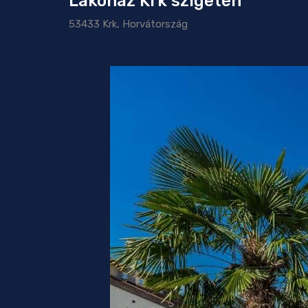
Lakóház Krk szigetén
53433 Krk, Horvátország