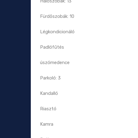
Hálószobák: 13
Fürdőszobák: 10
Légkondicionáló
Padlófűtés
úszómedence
Parkoló: 3
Kandalló
Riasztó
Kamra