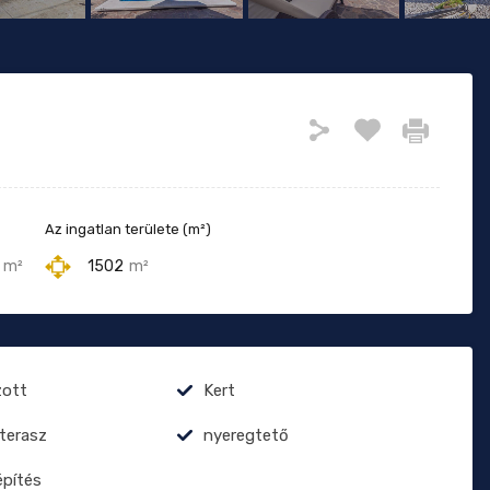
Az ingatlan területe (m²)
m²
1502
m²
zott
Kert
terasz
nyeregtető
pítés