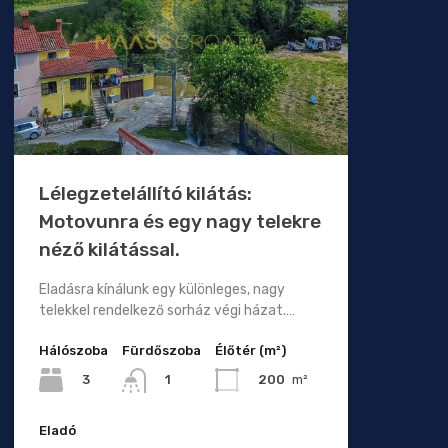
Lélegzetelállító kilátás:
Motovunra és egy nagy telekre
néző kilátással.
Eladásra kínálunk egy különleges, nagy
telekkel rendelkező sorház végi házat.…
Hálószoba
Fürdőszoba
Élőtér (m²)
3
200
m²
1
Eladó