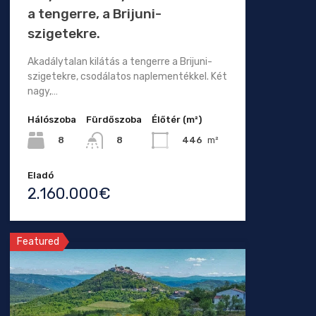
a tengerre, a Brijuni-
szigetekre.
Akadálytalan kilátás a tengerre a Brijuni-
szigetekre, csodálatos naplementékkel. Két
nagy,…
Hálószoba
Fürdőszoba
Élőtér (m²)
8
446
m²
8
Eladó
2.160.000€
Featured