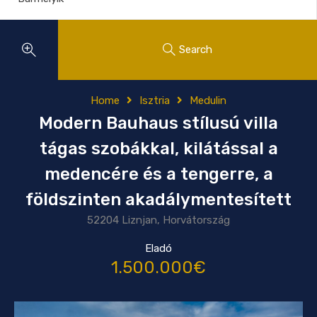
Search
Home
Isztria
Medulin
Modern Bauhaus stílusú villa
tágas szobákkal, kilátással a
medencére és a tengerre, a
földszinten akadálymentesített
52204 Liznjan, Horvátország
Eladó
1.500.000€