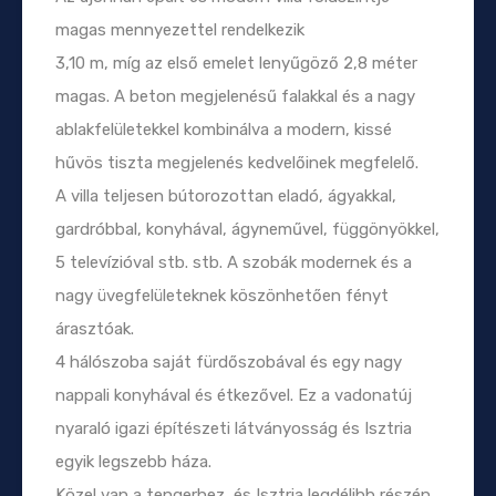
magas mennyezettel rendelkezik
3,10 m, míg az első emelet lenyűgöző 2,8 méter
magas. A beton megjelenésű falakkal és a nagy
ablakfelületekkel kombinálva a modern, kissé
hűvös tiszta megjelenés kedvelőinek megfelelő.
A villa teljesen bútorozottan eladó, ágyakkal,
gardróbbal, konyhával, ágyneművel, függönyökkel,
5 televízióval stb. stb. A szobák modernek és a
nagy üvegfelületeknek köszönhetően fényt
árasztóak.
4 hálószoba saját fürdőszobával és egy nagy
nappali konyhával és étkezővel. Ez a vadonatúj
nyaraló igazi építészeti látványosság és Isztria
egyik legszebb háza.
Közel van a tengerhez, és Isztria legdélibb részén,