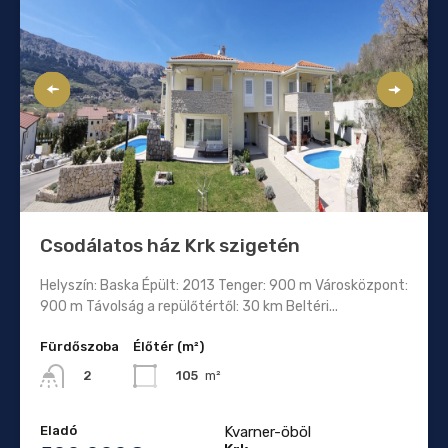
Csodálatos ház Krk szigetén
Helyszín: Baska Épült: 2013 Tenger: 900 m Városközpont:
900 m Távolság a repülőtértől: 30 km Beltéri...
Fürdőszoba
Élőtér (m²)
105
m²
2
Eladó
Kvarner-öböl