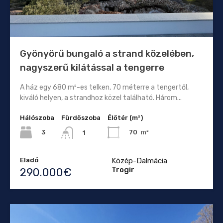
Gyönyörű bungaló a strand közelében,
nagyszerű kilátással a tengerre
A ház egy 680 m²-es telken, 70 méterre a tengertől,
kiváló helyen, a strandhoz közel található. Három...
Hálószoba
Fürdőszoba
Élőtér (m²)
3
70
m²
1
Eladó
Közép-Dalmácia
Trogir
290.000€