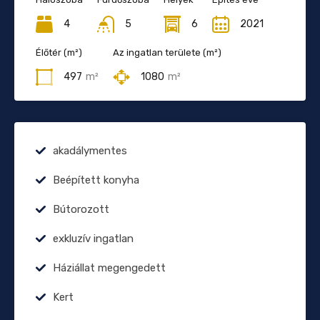
4
5
6
2021
Élőtér (m²)
Az ingatlan területe (m²)
497
m²
1080
m²
akadálymentes
Beépített konyha
Bútorozott
exkluzív ingatlan
Háziállat megengedett
Kert