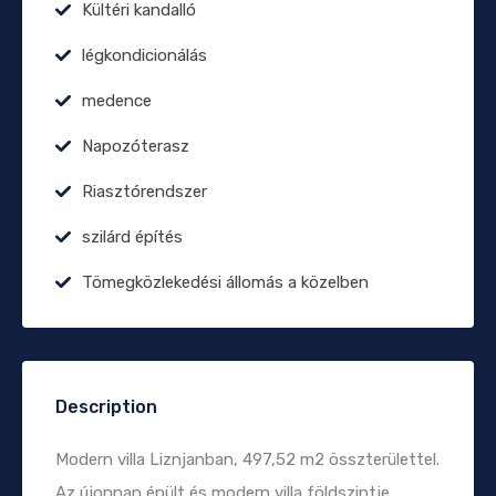
Kültéri kandalló
légkondicionálás
medence
Napozóterasz
Riasztórendszer
szilárd építés
Tömegközlekedési állomás a közelben
Description
Modern villa Liznjanban, 497,52 m2 összterülettel.
Az újonnan épült és modern villa földszintje