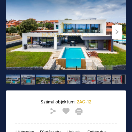
Számú objektum:
2AG-12
Hálószoba
Fürdőszoba
Helyek
Építés éve