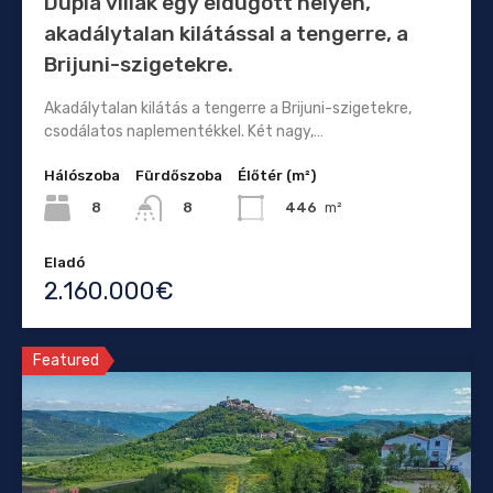
Dupla villák egy eldugott helyen,
akadálytalan kilátással a tengerre, a
Brijuni-szigetekre.
Akadálytalan kilátás a tengerre a Brijuni-szigetekre,
csodálatos naplementékkel. Két nagy,…
Hálószoba
Fürdőszoba
Élőtér (m²)
8
446
m²
8
Eladó
2.160.000€
Featured