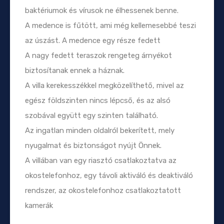
baktériumok és vírusok ne élhessenek benne.
A medence is fűtött, ami még kellemesebbé teszi
az úszást. A medence egy része fedett
A nagy fedett teraszok rengeteg árnyékot
biztosítanak ennek a háznak.
A villa kerekesszékkel megközelíthető, mivel az
egész földszinten nincs lépcső, és az alsó
szobával együtt egy szinten található.
Az ingatlan minden oldalról bekerített, mely
nyugalmat és biztonságot nyújt Önnek.
A villában van egy riasztó csatlakoztatva az
okostelefonhoz, egy távoli aktiváló és deaktiváló
rendszer, az okostelefonhoz csatlakoztatott
kamerák