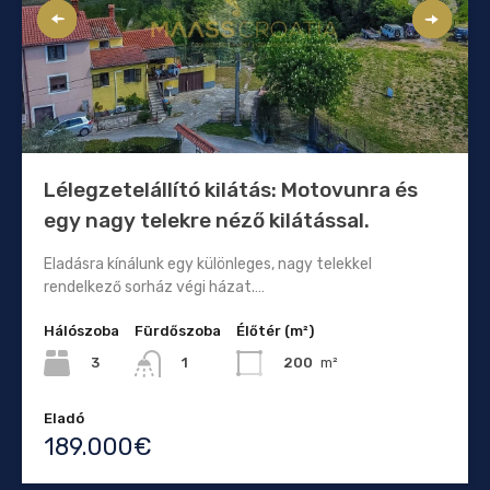
Lélegzetelállító kilátás: Motovunra és
egy nagy telekre néző kilátással.
Eladásra kínálunk egy különleges, nagy telekkel
rendelkező sorház végi házat.…
Hálószoba
Fürdőszoba
Élőtér (m²)
3
200
m²
1
Eladó
189.000€