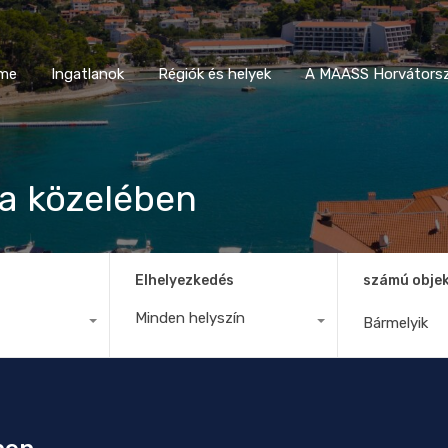
Home
Ingatlanok
Régiók és helyek
A MAASS Horvá
me
Ingatlanok
Régiók és helyek
A MAASS Horvátorsz
a közelében
Elhelyezkedés
számú obje
Minden helyszín