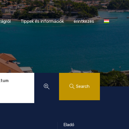
tországról
Tippek és információk
érintkezés
ágról
Tippek és információk
érintkezés
ktum
Search
Eladó