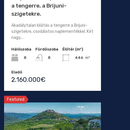
a tengerre, a Brijuni-
szigetekre.
Akadálytalan kilátás a tengerre a Brijuni-
szigetekre, csodálatos naplementékkel. Két
nagy,…
Hálószoba
Fürdőszoba
Élőtér (m²)
8
446
m²
8
Eladó
2.160.000€
Featured