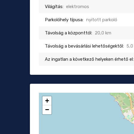
Világítás:
elektromos
Parkolóhely típusa:
nyitott parkoló
Távolság a központtól:
20,0 km
Távolság a bevásárlási lehetőségektől:
5,0
Az ingatlan a következő helyeken érhető el:
+
−