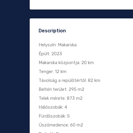
Description
Helyszín: Makarska
Épült: 2023
Makarska központja: 20 km
Tenger: 12 km
Távolság a repülőtértől: 82 km
Beltéri terület: 295 m2
Telek mérete: 873 m2
Hálószobák: 4
Fürdőszobák: 5
Úszómedence: 60 m2