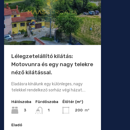
Lélegzetelállító kilátás:
Motovunra és egy nagy telekre
néző kilátással.
Eladásra kínálunk egy különleges, nagy
telekkel rendelkező sorház végi házat.…
Hálószoba
Fürdőszoba
Élőtér (m²)
3
200
m²
1
Eladó