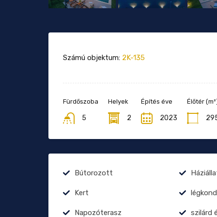
Számú objektum:
2K-135
Fürdőszoba
Helyek
Építés éve
Élőtér (m²
5
2
2023
29
Bútorozott
Háziáll
Kert
légkond
Napozóterasz
szilárd 