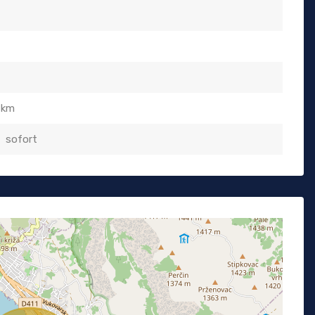
 km
sofort