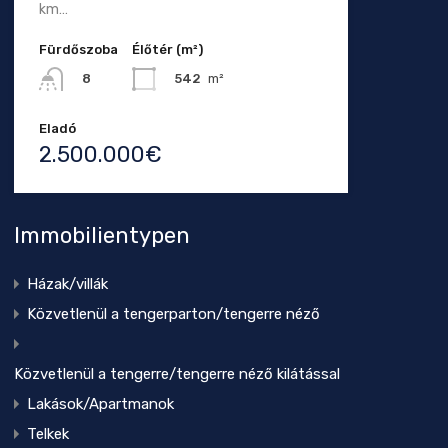
km…
Fürdőszoba
Élőtér (m²)
542
m²
8
Eladó
2.500.000€
Immobilientypen
Házak/villák
Közvetlenül a tengerparton/tengerre néző
Közvetlenül a tengerre/tengerre néző kilátással
Lakások/Apartmanok
Telkek