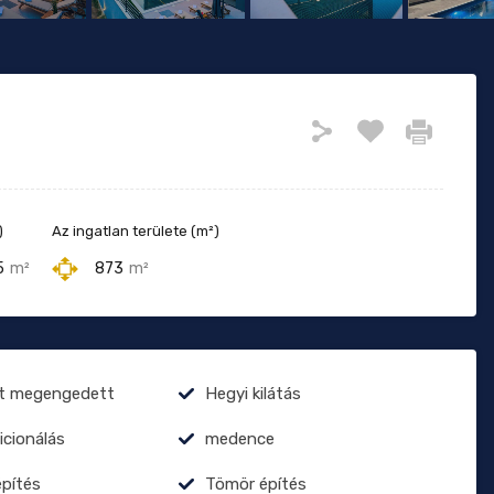
)
Az ingatlan területe (m²)
5
m²
873
m²
at megengedett
Hegyi kilátás
icionálás
medence
építés
Tömör építés