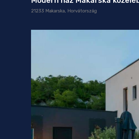
Modern ház Makarska közelé
21233 Makarska, Horvátország