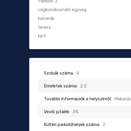
Parkoló: 2
Légkondicionáló egység
kamerák
terasz
kert
Szobák száma:
4
Emeletek száma:
2,0
További információk a helyszínről:
Makarsk
Vevői jutalék:
3%
Kültéri parkolóhelyek száma:
2